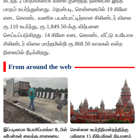
கடந்த 2 மாதங்களாக விலை குறைந்த நிலையில் இந்த
மாதம் உயர்ந்துள்ளது. அதன்படி, சென்னையில் 19 கிலோ
எடை கொண்ட வணிக பயன்பாட்டிற்கான சிலிண்டர் விலை
ரூ.110 உயர்ந்து, ரூ.1,849.50-க்கு விற்பனை
செய்யப்படுகிறது. 14 கிலோ எடை கொண்ட வீட்டு உபயோக
சிலிண்டர் விலை மாற்றமின்றி ரூ.868.50 காசுகள் என்ற
நிலையில் நீடிக்கிறது.
From around the web
இப்படிலாமா யோசிப்பாங்க! டேபிள்
சென்னை உயர்நீதிமன்றத்திற்கு
ஃபேன்கள் வைத்து சாலையை
புதிதாக 15 நீதிபதிகள் நியமனம்