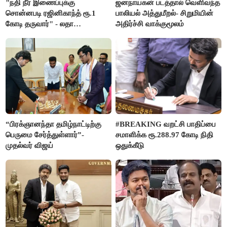
"நதி நீர் இணைப்புக்கு
ஜனநாயகன் படத்தால் வெளிவந்த
சொன்னபடி ரஜினிகாந்த் ரூ.1
பாலியல் அத்துமீறல்- சிறுமியின்
கோடி தருவார்" - லதா
அதிர்ச்சி வாக்குமூலம்
ரஜினிகாந்த்
“பிரக்ஞானந்தா தமிழ்நாட்டிற்கு
#BREAKING வறட்சி பாதிப்பை
பெருமை சேர்த்துள்ளார்”-
சமாளிக்க ரூ.288.97 கோடி நிதி
முதல்வர் விஜய்
ஒதுக்கீடு