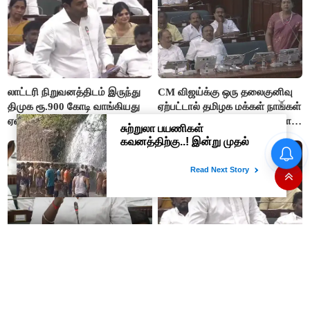
லாட்டரி நிறுவனத்திடம் இருந்து
CM விஜய்க்கு ஒரு தலைகுனிவு
திமுக ரூ.900 கோடி வாங்கியது
ஏற்பட்டால் தமிழக மக்கள் நாங்கள்
ஏன்? - ஆதவ் அர்ஜுனா
சும்மா இருப்போமா?- பிரேமலதா
விஜயகாந்த்
“ஊழலை ஒழித்ததால் டாஸ்மாக்
இப்போது நடக்கும் ஆட்சியும்
வருமானம் அதிகரித்தது”-
ஜெயலலிதா ஆட்சிதான் –
அமைச்சர் விக்னேஷ்
சட்டமன்றத்தில் அமைச்சர் ஆதவ்
அர்ஜுனா அதிரடி பேச்சு!