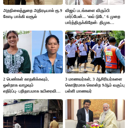
அறநிலைத்துறை அதிரடியால் ரூ.9
விஜய் படங்களை விரும்பி
கோடி பாக்கி வசூல்
பார்ப்பேன்... ‘லவ் டுடே’ 6 முறை
பார்த்திருக்கிறேன்- திமுக
எம்.எல்.ஏ.நெகிழ்ச்சி
2 பெண்கள் காதலிக்கவும்,
3 மாணவர்கள், 3 ஆசிரியர்களை
ஒன்றாக வாழவும்
கொடூரமாக கொன்ற 9ஆம் வகுப்பு
எதிர்ப்பு- பறிதாபமாக உயிரைவிட்ட
பள்ளி மாணவர்
ஜோடி