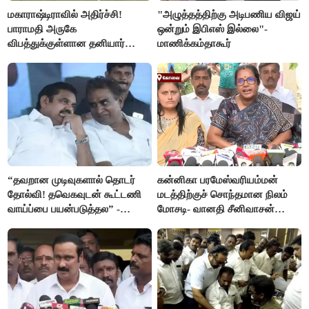
மகாராஷ்டிராவில் அதிர்ச்சி!
"அழுத்தத்திற்கு அடிபணிய விஜய்
பாராமதி அருகே
ஒன்றும் இபிஎஸ் இல்லை"-
விபத்துக்குள்ளான தனியார்
மாணிக்கம்தாகூர்
பயிற்சி விமானம்
“தவறான முடிவுகளால் தொடர்
கன்னிகா பரமேஸ்வரியம்மன்
தோல்வி! தவெகவுடன் கூட்டணி
மடத்திற்குச் சொந்தமான நிலம்
வாய்ப்பை பயன்படுத்தல” -
மோசடி- வானதி சீனிவாசன்
இபிஎஸ் மீது சரமாரி குற்றச்சாட்டு
கண்டனம்