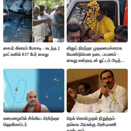
சைபர் கிரைம் மோசடி - கடந்த 2
விஜய் நிரந்தர முதலமைச்சராக
நாட்களில் 837 பேர் கைது
வேண்டுமென நடை பயணம் -
கைது என்றவுடன் ஓட்டம் பிடித்த
தவெகவினர்
கனமழையில் சிக்கிய அமித்ஷா
நெல் கொள்முதல் நிறுத்தம்-
ஹெலிகாப்டர்
தவெக அரசுக்கு அன்புமணி
கண்டனம்