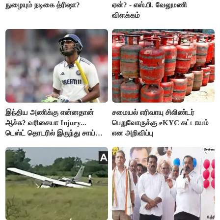
நுழையும் நடிகை த்ரிஷா?
ஏன்? - எஸ்.பி. வேலுமணி
விளக்கம்
இந்திய அணிக்கு என்னதான்
சமையல் எரிவாயு சிலிண்டர்
ஆச்சு? வரிசையா Injury...
பெறுவோருக்கு eKYC கட்டாயம்
டெஸ்ட் தொடரில் இருந்து சாய்
என அறிவிப்பு
சுதர்சனும் விலகல்