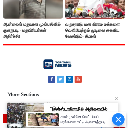
ஆன்லைன் மதுபான முன்பதிவில்
வருசநாடு வன கிராம மக்களை
குளறுபடி - மதுபிரியர்கள்
வெளியேற்றும் முடிவை கைவிட
அதிர்ச்சி!
வேண்டும்- சீமான்
More Sections
Contact Us
About Us
Privacy Policy
கண் முன்னே வெட்டப்பட்ட
© 2019 Top Tamil News
மரங்களை கட்டி அணைத்தபடி
கதறி அழுத பெண்- வீடியோ