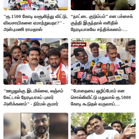
"ரூ.1500 கோடி வசூலித்து விட்டு,
“நாட்டை குடும்பம்” என பச்சைக்
விவசாயிகளை ஏமாற்றுவதா?'' -
குத்தி இருந்தால் எளிதில்
அன்புமணி ராமதாஸ்
நேரடியாகவே சந்திக்கலாம்-
சரத்குமார்
"ஊழலுக்கு இடமில்லை, லஞ்சம்
"போதையை ஒழிப்போம் என
கேட்டால் நேரடியாகப் புகார்
சொல்லிவிட்டு மதுவால் ரூ.5000
அளிக்கலாம்" - நிர்மல் குமார்
கோடி கூடுதல் வருவாய்
கிடைக்கும்னு சொல்றாங்க”-
மார்க்கண்டேயன்