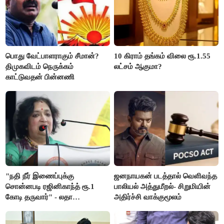
பொது வேட்பாளராகும் சீமான்?
10 கிராம் தங்கம் விலை ரூ.1.55
திமுகவிடம் நெருக்கம்
லட்சம் ஆகுமா?
காட்டுவதன் பின்னணி
"நதி நீர் இணைப்புக்கு
ஜனநாயகன் படத்தால் வெளிவந்த
சொன்னபடி ரஜினிகாந்த் ரூ.1
பாலியல் அத்துமீறல்- சிறுமியின்
கோடி தருவார்" - லதா
அதிர்ச்சி வாக்குமூலம்
ரஜினிகாந்த்