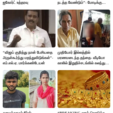
ஐகோர்ட் உத்தரவு
நடத்த வேண்டும்”- மோடிக்கு
விஜய் கடிதம்
“விஜய் குறித்து நான் பேசியதை
முதியோர் இல்லத்தில்
அருள்கூர்ந்து மறந்துவிடுங்கள்”-
மரணமடைந்த தந்தை- வீடியோ
எம்.எல்.ஏ. மார்க்கண்டேயன்
காலில் இறுதிச்சடங்கில் கலந்து
கொண்ட மகள்கள்