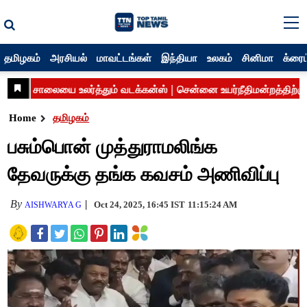
தமிழகம்
அரசியல்
மாவட்டங்கள்
இந்தியா
உலகம்
சினிமா
க்ரைம
Home
தமிழகம்
பசும்பொன் முத்துராமலிங்க
தேவருக்கு தங்க கவசம் அணிவிப்பு
By
Oct 24, 2025, 16:45 IST
11:15:24 AM
AISHWARYA G