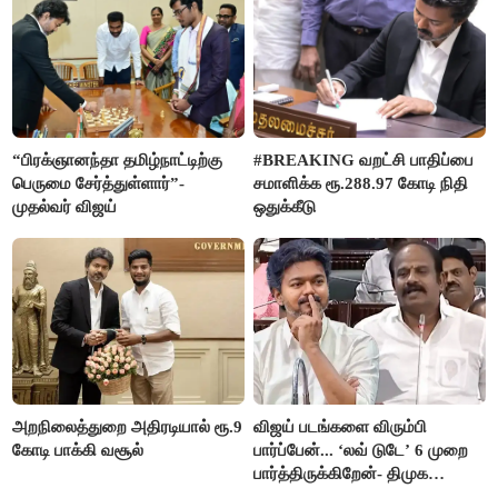
“பிரக்ஞானந்தா தமிழ்நாட்டிற்கு
#BREAKING வறட்சி பாதிப்பை
பெருமை சேர்த்துள்ளார்”-
சமாளிக்க ரூ.288.97 கோடி நிதி
முதல்வர் விஜய்
ஒதுக்கீடு
அறநிலைத்துறை அதிரடியால் ரூ.9
விஜய் படங்களை விரும்பி
கோடி பாக்கி வசூல்
பார்ப்பேன்... ‘லவ் டுடே’ 6 முறை
பார்த்திருக்கிறேன்- திமுக
எம்.எல்.ஏ.நெகிழ்ச்சி