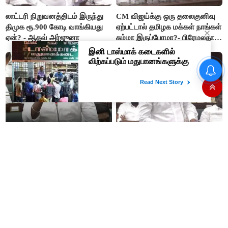
லாட்டரி நிறுவனத்திடம் இருந்து
CM விஜய்க்கு ஒரு தலைகுனிவு
திமுக ரூ.900 கோடி வாங்கியது
ஏற்பட்டால் தமிழக மக்கள் நாங்கள்
ஏன்? - ஆதவ் அர்ஜுனா
சும்மா இருப்போமா?- பிரேமலதா
விஜயகாந்த்
#BREAKING ஷாக் கொடுத்த
தங்கம் விலை! அதிரடி விலை
உயர்வு
“ஊழலை ஒழித்ததால் டாஸ்மாக்
இப்போது நடக்கும் ஆட்சியும்
வருமானம் அதிகரித்தது”-
ஜெயலலிதா ஆட்சிதான் –
அமைச்சர் விக்னேஷ்
சட்டமன்றத்தில் அமைச்சர் ஆதவ்
அர்ஜுனா அதிரடி பேச்சு!