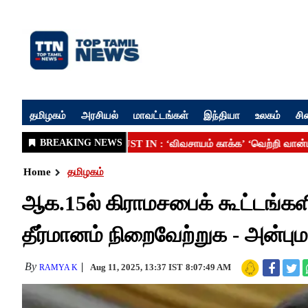
தமிழகம்
அரசியல்
மாவட்டங்கள்
இந்தியா
உலகம்
சி
Home
தமிழகம்
ஆக.15ல் கிராமசபைக் கூட்டங்களி
தீர்மானம் நிறைவேற்றுக - அன்பும
By
Aug 11, 2025, 13:37 IST
8:07:49 AM
RAMYA K