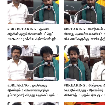
#BIG BREAKING : தவெக
#BREAKING : போர்வெல் 
அரசின் முதல் வேளாண் பட்ஜெட்
கிணறு அமைக்க மானியம்..!
2026-27 : முக்கிய அம்சங்கள் ஓர்
விவசாயிகளுக்கு மானியத்தி
பார்வை..!
பம்புசெட் வழங்கப்படும்..!
#BREAKING : ஒவ்வொரு
#BREAKING : அஞ்சலை அ
ஆண்டும் 5 விவசாயிகளுக்கு
பெயரில் விருது - அமைச்சர்
நம்மாழ்வார் விருது வழங்கப்படும்..!
வினோத்..! முதல் பரிசு ரூ.2.
லட்சம் வழங்கப்படும்..!