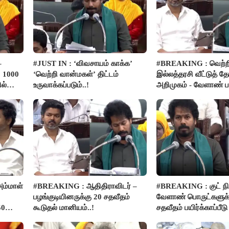
–
#JUST IN : ‘விவசாயம் காக்க’
#BREAKING : வெற்ற
 1000
‘வெற்றி வான்மகள்’ திட்டம்
இல்லத்தரசி வீட்டுத் த
ல்
உருவாக்கப்படும்..!
அறிமுகம் - வேளாண் பட
அறிவிப்பு..!
ம்மாள்
#BREAKING : ஆதிதிராவிடர் –
#BREAKING : குட் நிய
பழங்குடியினருக்கு 20 சதவீதம்
வேளாண் பொருட்களுக்
50
கூடுதல் மானியம்..!
சதவீதம் பயிர்க்காப்பீட
- அமைச்சர் வினோத்..!