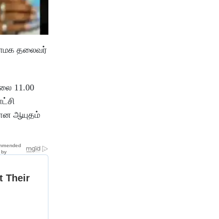
 பாமக தலைவர்
ாலை 11.00
ட்சி
தான ஆயுதம்