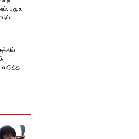
ும், சமூக
ுப்பு
த்தில்
க்
ல்படுத்த