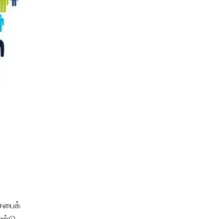
சபைக்
ொண்டு