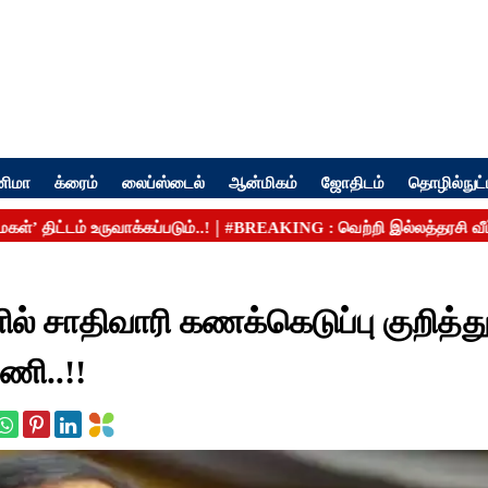
னிமா
க்ரைம்
லைப்ஸ்டைல்
ஆன்மிகம்
ஜோதிடம்
தொழில்நுட்
ல் சாதிவாரி கணக்கெடுப்பு குறித்த
ணி..!!