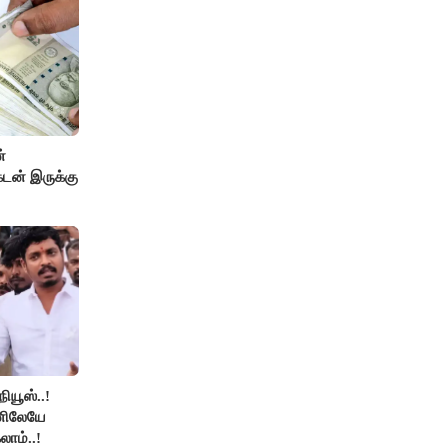
்
டன் இருக்கு
நியூஸ்..!
னிலேயே
லாம்..!