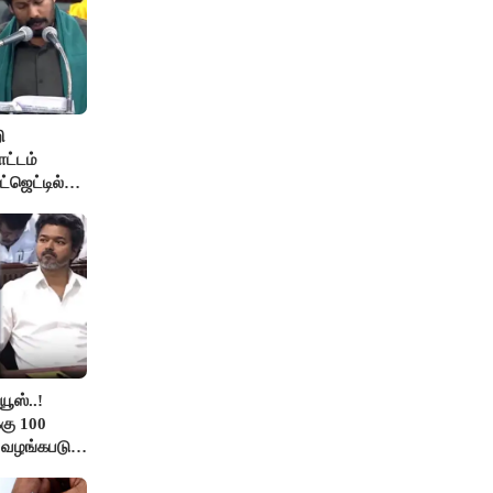
ி
ோட்டம்
்ஜெட்டில்
ூஸ்..!
கு 100
ு வழங்கபடும்