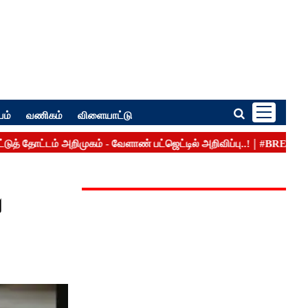
பம்
வணிகம்
விளையாட்டு
ு