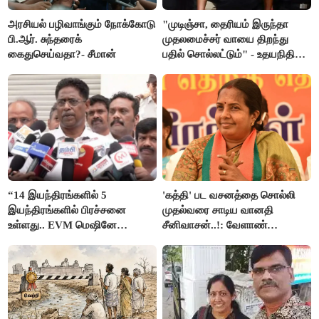
அரசியல் பழிவாங்கும் நோக்கோடு
"முடிஞ்சா, தைரியம் இருந்தா
பி.ஆர். சுந்தரைக்
முதலமைச்சர் வாயை திறந்து
கைதுசெய்வதா?- சீமான்
பதில் சொல்லட்டும்" - உதயநிதி
ஸ்டாலின்
“14 இயந்திரங்களில் 5
'கத்தி' பட வசனத்தை சொல்லி
இயந்திரங்களில் பிரச்சனை
முதல்வரை சாடிய வானதி
உள்ளது.. EVM மெஷினே
சீனிவாசன்..!: வேளாண்
பிரச்சனையா இருக்கு”- என்.ஆர்.
பட்ஜெட்டுக்கு பாஜக கடும்
இளங்கோ
எதிர்ப்பு!