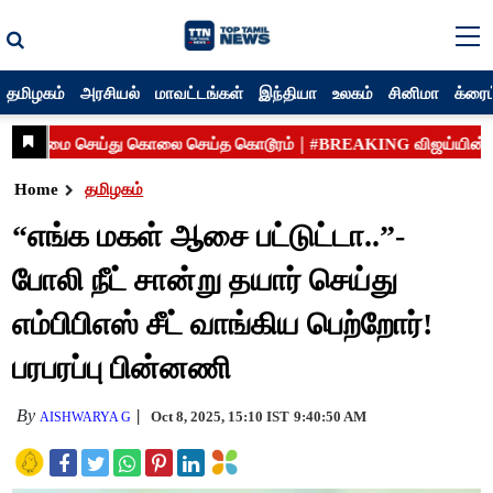
தமிழகம்
அரசியல்
மாவட்டங்கள்
இந்தியா
உலகம்
சினிமா
க்ரைம
Home
தமிழகம்
“எங்க மகள் ஆசை பட்டுட்டா..”-
போலி நீட் சான்று தயார் செய்து
எம்பிபிஎஸ் சீட் வாங்கிய பெற்றோர்!
பரபரப்பு பின்னணி
By
Oct 8, 2025, 15:10 IST
9:40:50 AM
AISHWARYA G