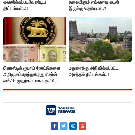
கவனிக்கப்படவேண்டிய
தலையிலும் எவ்வளவு கடன்
திட்டங்கள்..!!
இருக்கு தெரியுமா..?
பிளாஸ்டிக் ரூபாய் நோட்டுகளை
மதுரைக்கு அறிவிக்கப்பட்ட
அறிமுகப்படுத்துகிறது ரிசர்வ்
அசத்தல் திட்டங்கள்..!
வங்கி: முதற்கட்டமாக ரூ.10,
ரூ.20 நோட்டுகள் அச்சடிப்பு!