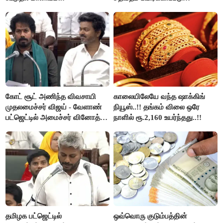
வழங்கபடும் - அமைச்சர்
வினோத்..!
கோட் சூட் அணிந்த விவசாயி
காலையிலேயே வந்த ஷாக்கிங்
முதலமைச்சர் விஜய் - வேளாண்
நியூஸ்..!! தங்கம் விலை ஒரே
பட்ஜெட்டில் அமைச்சர் வினோத்
நாளில் ரூ.2,160 உயர்ந்தது..!!
பெருமிதம்..!
தமிழக பட்ஜெட்டில்
ஒவ்வொரு குடும்பத்தின்