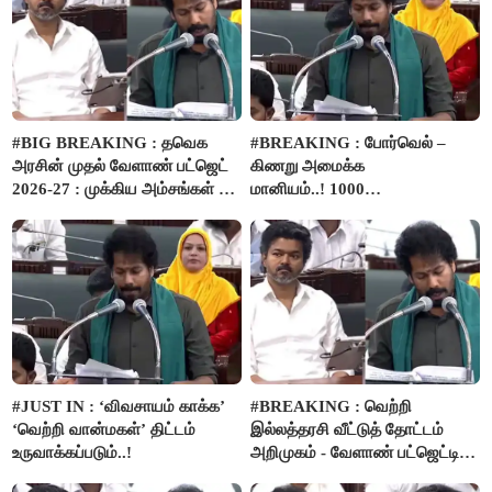
#BIG BREAKING : தவெக
#BREAKING : போர்வெல் –
அரசின் முதல் வேளாண் பட்ஜெட்
கிணறு அமைக்க
2026-27 : முக்கிய அம்சங்கள் ஓர்
மானியம்..! 1000
பார்வை..!
விவசாயிகளுக்கு மானியத்தில்
பம்புசெட் வழங்கப்படும்..!
#JUST IN : ‘விவசாயம் காக்க’
#BREAKING : வெற்றி
‘வெற்றி வான்மகள்’ திட்டம்
இல்லத்தரசி வீட்டுத் தோட்டம்
உருவாக்கப்படும்..!
அறிமுகம் - வேளாண் பட்ஜெட்டில்
அறிவிப்பு..!