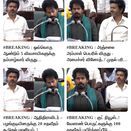
#BREAKING : ஒவ்வொரு
#BREAKING : அஞ்சலை
ஆண்டும் 5 விவசாயிகளுக்கு
அம்மாள் பெயரில் விருது -
நம்மாழ்வார் விருது
அமைச்சர் வினோத்..! முதல் பரிசு
வழங்கப்படும்..!
ரூ.2.50 லட்சம் வழங்கப்படும்..!
#BREAKING : ஆதிதிராவிடர் –
#BREAKING : குட் நியூஸ்..!
பழங்குடியினருக்கு 20 சதவீதம்
வேளாண் பொருட்களுக்கு 100
கூடுதல் மானியம்..!
சதவீதம் பயிர்க்காப்பீடு