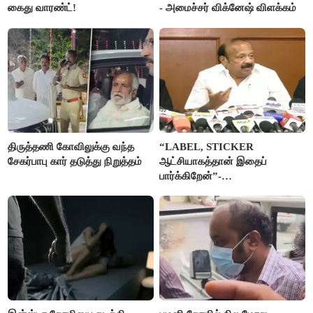
கைது வாரண்ட்!
- அமைச்சர் விக்னேஷ் விளக்கம்
திருத்தணி கோவிலுக்கு வந்த
“LABEL, STICKER
சேகர்பாபு கார் தடுத்து நிறுத்தம்
ஆட்சியாகத்தான் இதைப்
பார்க்கிறேன்”-
எம்.ஆர்.கே.பன்னீர்செல்வம்