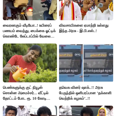
வைரலாகும் வீடியோ..! உயிரைப்
விவசாயிகளை ஏமாற்றி உள்ளது
பணயம் வைத்து, பைக்கை ஓட்டிக்
இந்த அரசு - இ.பி.எஸ்..!
கொண்டே லேப்டாப்பில் வேலை
பார்த்த நபர்..!
பெண்களுக்கு குட் நியூஸ்
தவெக-வினர் ஷாக்..!! அரசு
சொன்ன அமைச்சர்... வீட்டில்
பேருந்தில் ஒளிபரப்பான ‘தக்காளி
தோட்டம் போட ரூ. 10 கோடி
வெற்றிக் கழகம்’..!!
நிதி..!