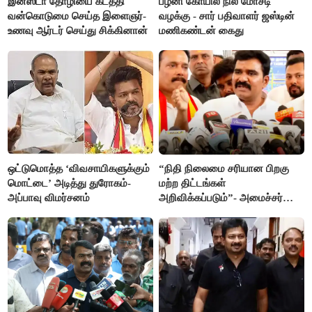
இன்ஸ்டா தோழியை கடத்தி
பழனி கோயில் நில மோசடி
வன்கொடுமை செய்த இளைஞர்-
வழக்கு - சார் பதிவாளர் ஜஸ்டின்
உணவு ஆர்டர் செய்து சிக்கினான்
மணிகண்டன் கைது
ஒட்டுமொத்த ‘விவசாயிகளுக்கும்
“நிதி நிலைமை சரியான பிறகு
மொட்டை’ அடித்து துரோகம்-
மற்ற திட்டங்கள்
அப்பாவு விமர்சனம்
அறிவிக்கப்படும்”- அமைச்சர்
நிர்மல்குமார் விளக்கம்