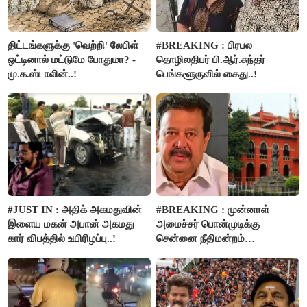
திட்டங்களுக்கு 'வெற்றி' லேபிள்
#BREAKING : பிரபல
ஒட்டினால் மட்டுமே போதுமா? -
தொழிலதிபர் பி.ஆர்.சுந்தர்
மு.க.ஸ்டாலின்..!
பெங்களூருவில் கைது..!
#JUST IN : அதிக் அகமதுவின்
#BREAKING : முன்னாள்
இளைய மகன் அபான் அகமது
அமைச்சர் பொன்முடிக்கு
கார் விபத்தில் உயிரிழப்பு..!
சென்னை நீதிமன்றம்
பிடிவாரண்ட்..!