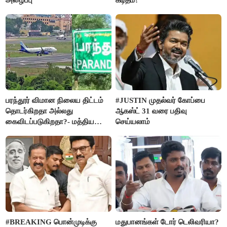
அழைப்பு
கடிதம்!
பரந்தூர் விமான நிலைய திட்டம்
#JUSTIN முதல்வர் கோப்பை
தொடர்கிறதா அல்லது
ஆகஸ்ட் 31 வரை பதிவு
கைவிடப்படுகிறதா?- மத்திய
செய்யலாம்
அரசு விளக்கம்
#BREAKING பொன்முடிக்கு
மதுபானங்கள் டோர் டெலிவரியா?