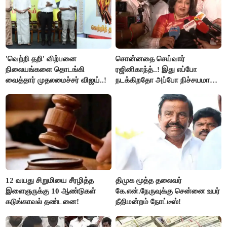
'வெற்றி தறி' விற்பனை
சொன்னதை செய்வார்
நிலையங்களை தொடங்கி
ரஜினிகாந்த்..! இது எப்போ
வைத்தார் முதலமைச்சர் விஜய்..!
நடக்கிறதோ அப்போ நிச்சயமாக
ரஜினி ₹1 கோடி தருவார் - லதா
ரஜினிகாந்த்..!
12 வயது சிறுமியை சீரழித்த
திமுக மூத்த தலைவர்
இளைஞருக்கு 10 ஆண்டுகள்
கே.என்.நேருவுக்கு சென்னை உயர்
கடுங்காவல் தண்டனை!
நீதிமன்றம் நோட்டீஸ்!