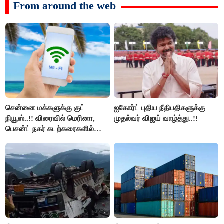
From around the web
சென்னை மக்களுக்கு குட்
ஐகோர்ட் புதிய நீதிபதிகளுக்கு
நியூஸ்..!! விரைவில் மெரினா,
முதல்வர் விஜய் வாழ்த்து..!!
பெசன்ட் நகர் கடற்கரைகளில்
இலவச Wi-Fi வசதி..!!