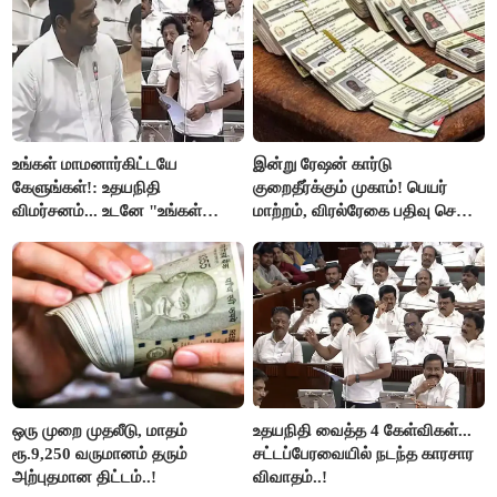
உங்கள் மாமனார்கிட்டயே
இன்று ரேஷன் கார்டு
கேளுங்கள்!: உதயநிதி
குறைதீர்க்கும் முகாம்! பெயர்
விமர்சனம்... உடனே "உங்கள்
மாற்றம், விரல்ரேகை பதிவு செய்ய
அப்பாவிடம் கேளுங்கள்" என
அரிய வாய்ப்பு!
ஆதவ் அர்ஜுனா பதிலடி!
ஒரு முறை முதலீடு, மாதம்
உதயநிதி வைத்த 4 கேள்விகள்...
ரூ.9,250 வருமானம் தரும்
சட்டப்பேரவையில் நடந்த காரசார
அற்புதமான திட்டம்..!
விவாதம்..!