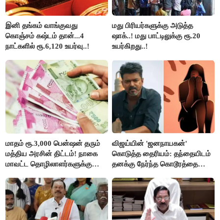
இனி தங்கம் வாங்குவது
மது பிரியர்களுக்கு அடுத்த
கொஞ்சம் கஷ்டம் தான்...4
ஷாக்..! மது பாட்டிலுக்கு ரூ.20
நாட்களில் ரூ.6,120 உயர்வு..!
உயர்கிறது..!
மாதம் ரூ.3,000 பென்ஷன் தரும்
விஜய்யின் 'ஜனநாயகன்'
மத்திய அரசின் திட்டம்! நாகை
கொடுத்த தைரியம்: தந்தையிடம்
மாவட்ட தொழிலாளர்களுக்கு
தனக்கு நேர்ந்த கொடூரத்தை
ஆட்சியர் வெளியிட்ட சூப்பர்
கூறிய சிறுமி!
செய்தி!