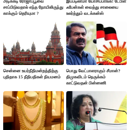
அடிக்கடி ரோஜாப்பூவை
இப்படிலாமா யோசிப்பாங்க! டேபிள்
சாப்பிடுவதால் எந்த நோயிலிருந்து
ஃபேன்கள் வைத்து சாலையை
காக்கும் தெரியுமா ?
உலர்த்தும் வடக்கன்ஸ்
சென்னை உயர்நீதிமன்றத்திற்கு
பொது வேட்பாளராகும் சீமான்?
புதிதாக 15 நீதிபதிகள் நியமனம்
திமுகவிடம் நெருக்கம்
காட்டுவதன் பின்னணி