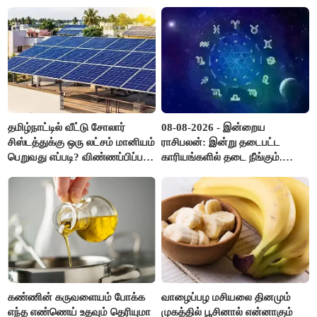
தமிழ்நாட்டில் வீட்டு சோலார்
08-08-2026 - இன்றைய
சிஸ்டத்துக்கு ஒரு லட்சம் மானியம்
ராசிபலன்: இன்று தடைபட்ட
பெறுவது எப்படி? விண்ணப்பிப்பது
காரியங்களில் தடை நீங்கும்.
எப்படி?
பணவரத்து எதிர்பார்த்தபடி
இருக்கும். ஆன்மீக எண்ணம்
அதிகரிக்கும்..!
கண்ணின் கருவளையம் போக்க
வாழைப்பழ மசியலை தினமும்
எந்த எண்ணெய் உதவும் தெரியுமா
முகத்தில் பூசினால் என்னாகும்