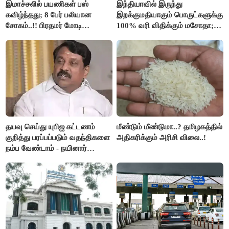
இமாச்சலில் பயணிகள் பஸ்
இந்தியாவில் இருந்து
கவிழ்ந்தது; 8 பேர் பலியான
இறக்குமதியாகும் பொருட்களுக்கு
சோகம்..!! பிரதமர் மோடி
100% வரி விதிக்கும் மசோதா;
இரங்கல்..!!
அமெரிக்கா நிறைவேற்றம்..!!
தயவு செய்து யுபிஐ கட்டணம்
மீண்டும் மீண்டுமா..? தமிழகத்தில்
குறித்து பரப்பப்படும் வதந்திகளை
அதிகரிக்கும் அரிசி விலை..!
நம்ப வேண்டாம் - நயினார்
நாகேந்திரன்..!!