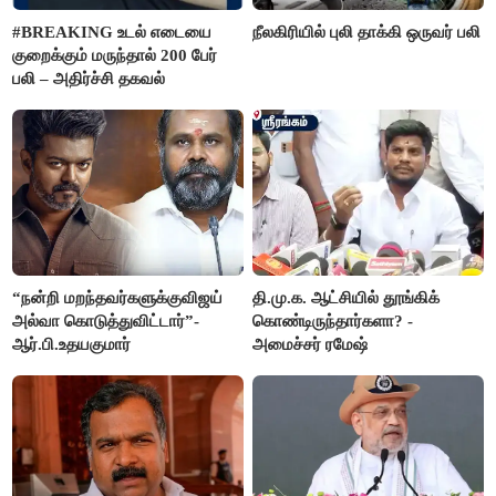
#BREAKING உடல் எடையை
நீலகிரியில் புலி தாக்கி ஒருவர் பலி
குறைக்கும் மருந்தால் 200 பேர்
பலி – அதிர்ச்சி தகவல்
“நன்றி மறந்தவர்களுக்குவிஜய்
தி.மு.க. ஆட்சியில் தூங்கிக்
அல்வா கொடுத்துவிட்டார்”-
கொண்டிருந்தார்களா? -
ஆர்.பி.உதயகுமார்
அமைச்சர் ரமேஷ்