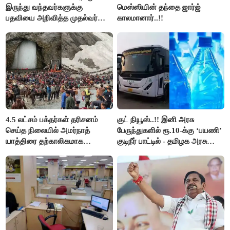
இருந்து வந்தவர்களுக்கு
மெஸ்ஸியின் தந்தை ஜார்ஜ்
பதவியை அறிவித்த முதல்வர்
காலமானார்..!!
விஜய்..!!
4.5 லட்சம் பக்தர்கள் தரிசனம்
குட் நியூஸ்..!! இனி அரசு
செய்த நிலையில் அமர்நாத்
பேருந்துகளில் ரூ.10-க்கு ‘பயணி’
யாத்திரை தற்காலிகமாக
குடிநீர் பாட்டில் - தமிழக அரசு
நிறுத்தம்..!!
அறிவிப்பு..!!