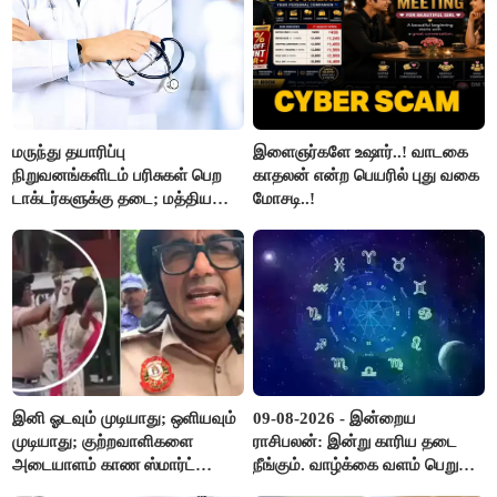
மருந்து தயாரிப்பு
இளைஞர்களே உஷார்..! வாடகை
நிறுவனங்களிடம் பரிசுகள் பெற
காதலன் என்ற பெயரில் புது வகை
டாக்டர்களுக்கு தடை; மத்திய
மோசடி..!
அரசு உத்தரவு..!
இனி ஓடவும் முடியாது; ஒளியவும்
09-08-2026 - இன்றைய
முடியாது; குற்றவாளிகளை
ராசிபலன்: இன்று காரிய தடை
அடையாளம் காண ஸ்மார்ட்
நீங்கும். வாழ்க்கை வளம் பெறும்.
கண்ணாடிகளை பயன்படுத்த
எதிரில் இருப்பவர்களை