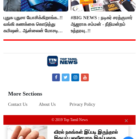
புதுசு புதுசா யோசிக்கிறாங்க..!!
#BIG NEWS : நடிகர் சரத்குமார்
வங்கி கணக்கை கொடுத்து
ஆஜராக சம்மன் - நீதிமன்றம்
கமிஷன்.. ஆன்லைன் மோசடி
உத்தரவு..!!
கும்பலுக்கு உதவிய வாலிபர்
கைது..!!
More Sections
Contact Us
About Us
Privacy Policy
© 2019 Top Tamil News