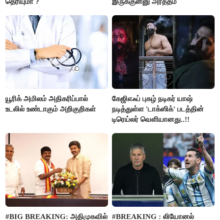
தெரியுமா ?
இருக்குன்னு அர்த்தம்
யூரிக் அமிலம் அதிகரிப்பால்
கேஜிஎஃப் புகழ் நடிகர் யாஷ்
உடலில் உண்டாகும் அறிகுறிகள்
நடித்துள்ள 'டாக்‌ஸிக்' படத்தின்
டிரெய்லர் வெளியானது..!!
#BIG BREAKING: அதிமுகவில்
#BREAKING : லியோனல்