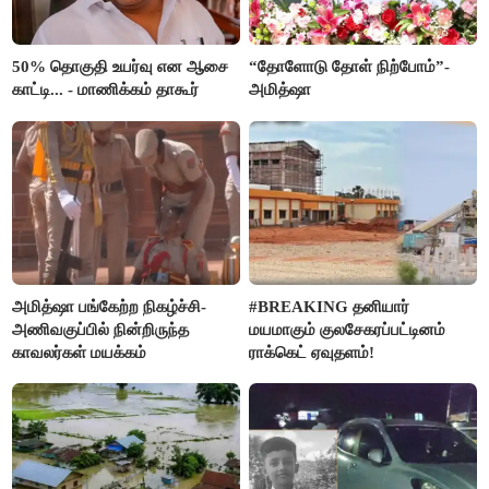
50% தொகுதி உயர்வு என ஆசை
“தோளோடு தோள் நிற்போம்”-
காட்டி... - மாணிக்கம் தாகூர்
அமித்ஷா
அமித்ஷா பங்கேற்ற நிகழ்ச்சி-
#BREAKING தனியார்
அணிவகுப்பில் நின்றிருந்த
மயமாகும் குலசேகரப்பட்டினம்
காவலர்கள் மயக்கம்
ராக்கெட் ஏவுதளம்!