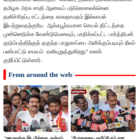
தமிழக அரசு சாதி ஆணவப் படுகொலைக்கென
தனிச்சிறப்பு சட்டத்தை காலதாமதம் இல்லாமல்
இயற்றுவதற்குரிய ஆக்கபூர்வமான செயல் திட்டத்தை
முன்னெடுக்க வேண்டுமெனவும், பாதிக்கப்பட்ட பார்த்திபன்
குடும்பத்திற்குத் தகுந்த பாதுகாப்பை அளிக்கும்படியும் நீலம்
பண்பாட்டு மையம் வலியுறுத்துகிறது” எனக்
குறிப்பிட்டுள்ளார்.
From around the web
"ஊழலுக்கு இடமில்லை, லஞ்சம்
"போதையை ஒழிப்போம் என