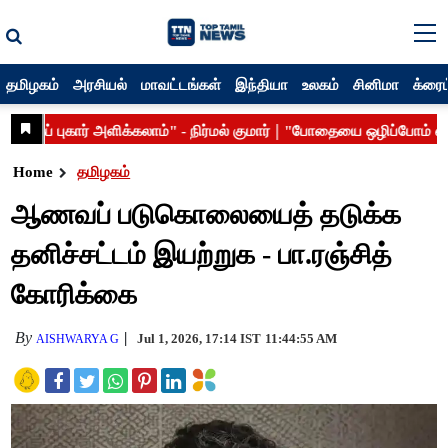
தமிழகம்
அரசியல்
மாவட்டங்கள்
இந்தியா
உலகம்
சினிமா
க்ரைம
Home
தமிழகம்
ஆணவப் படுகொலையைத் தடுக்க
தனிச்சட்டம் இயற்றுக - பா.ரஞ்சித்
கோரிக்கை
By
Jul 1, 2026, 17:14 IST
11:44:55 AM
AISHWARYA G