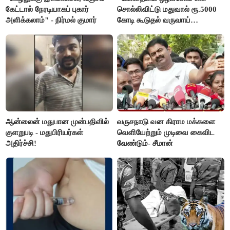
கேட்டால் நேரடியாகப் புகார்
சொல்லிவிட்டு மதுவால் ரூ.5000
அளிக்கலாம்" - நிர்மல் குமார்
கோடி கூடுதல் வருவாய்
கிடைக்கும்னு சொல்றாங்க”-
மார்க்கண்டேயன்
ஆன்லைன் மதுபான முன்பதிவில்
வருசநாடு வன கிராம மக்களை
குளறுபடி - மதுபிரியர்கள்
வெளியேற்றும் முடிவை கைவிட
அதிர்ச்சி!
வேண்டும்- சீமான்