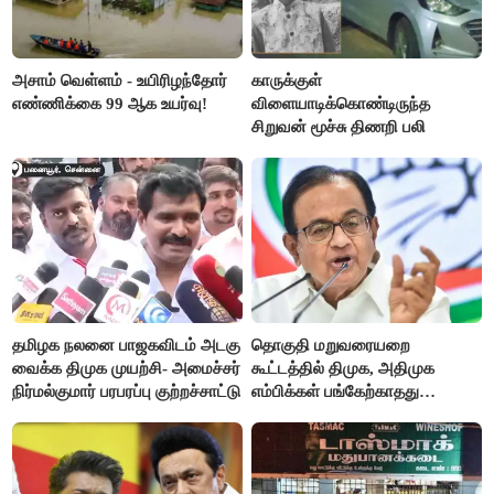
அசாம் வெள்ளம் - உயிரிழந்தோர்
காருக்குள்
எண்ணிக்கை 99 ஆக உயர்வு!
விளையாடிக்கொண்டிருந்த
சிறுவன் மூச்சு திணறி பலி
தமிழக நலனை பாஜகவிடம் அடகு
தொகுதி மறுவரையறை
வைக்க திமுக முயற்சி- அமைச்சர்
கூட்டத்தில் திமுக, அதிமுக
நிர்மல்குமார் பரபரப்பு குற்றச்சாட்டு
எம்பிக்கள் பங்கேற்காதது
வருத்தமளிக்கிறது- ப.சிதம்பரம்