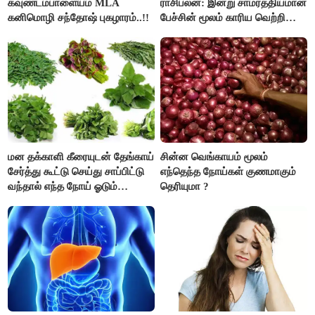
கவுண்டம்பாளையம் MLA
ராசிபலன்: இன்று சாமர்த்தியமான
கனிமொழி சந்தோஷ் புகழாரம்..!!
பேச்சின் மூலம் காரிய வெற்றி
உண்டாகும். அடுத்தவரை நம்பி
பொறுப்புகளை ஒப்படைப்பதில்
கவனம் தேவை..!
மன தக்காளி கீரையுடன் தேங்காய்
சின்ன வெங்காயம் மூலம்
சேர்த்து கூட்டு செய்து சாப்பிட்டு
எந்தெந்த நோய்கள் குணமாகும்
வந்தால் எந்த நோய் ஓடும்
தெரியுமா ?
தெரியுமா ?