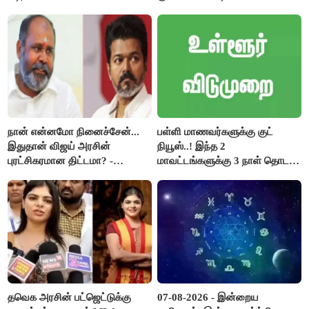
குறைக்கப்பட்டுள்ளது..!
நான் என்னமோ நினைச்சேன்...
பள்ளி மாணவர்களுக்கு குட்
இதுதான் விஜய் அரசின்
நியூஸ்..! இந்த 2
புரட்சிகரமான திட்டமா? -
மாவட்டங்களுக்கு 3 நாள் தொடர்
ஆர்.பி.உதயகுமார்..!
விடுமுறை..!
தவெக அரசின் பட்ஜெட்டுக்கு
07-08-2026 - இன்றைய