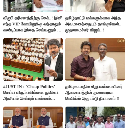
விஐபி தரிசனத்திற்கு செக்..! இனி
தமிழ்நாட்டு மக்களுக்காக அந்த
எந்த VIP கோயிலுக்கு வந்தாலும்
அவமானத்தையும் தாங்குவேன்..
கண்டிப்பாக இதை செய்யணும் -
முதலமைச்சர் விஜய்..!
அமைச்சர் ரமேஷ்..!
#JUST IN : ‘Cheap Politics’
தமிழக மாநில சிறுபான்மையினர்
செய்ய விரும்பவில்லை. துளிகூட
ஆணையத்தின் தலைவராக
அரசியல் செய்யும் எண்ணம்
பெலிக்ஸ் ஜெரால்டு நியமனம்.!!
இல்லை - உதயநிதிக்கு முதல்வர்
விஜய் பதில்!