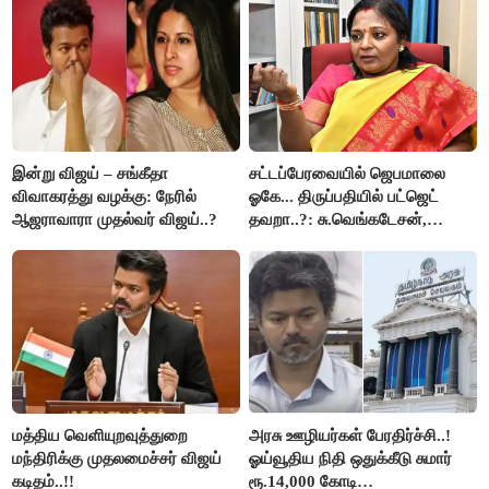
இன்று விஜய் – சங்கீதா
சட்டப்பேரவையில் ஜெபமாலை
விவாகரத்து வழக்கு: நேரில்
ஓகே... திருப்பதியில் பட்ஜெட்
ஆஜராவாரா முதல்வர் விஜய்..?
தவறா..?: சு.வெங்கடேசன்,
திருமாவளவனுக்கு தமிழிசை
கேள்வி..!
மத்திய வெளியுறவுத்துறை
அரசு ஊழியர்கள் பேரதிர்ச்சி..!
மந்திரிக்கு முதலமைச்சர் விஜய்
ஓய்வூதிய நிதி ஒதுக்கீடு சுமார்
கடிதம்..!!
ரூ.14,000 கோடி