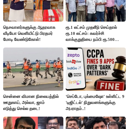
நெசவாளர்களுக்கு ஆதரவாக
ரூ.1 லட்சம் முதலீடு செய்தால்
வீடியோ வெளியிட்டு பிரதமர்
ரூ.10 லட்சம்: கவர்ச்சி
மோடி வேண்டுகோள்!
வாக்குறுதியை நம்பி ரூ.500
கோடியை இழந்த திருப்பூர்
மக்கள்!
சென்னை விமான நிலையத்தில்
'செப்டோ, புக்மைஷோ' உள்ளிட்ட 9
ஊறுகாய், அல்வா, ஜாம்
'டிஜிட்டல்' நிறுவனங்களுக்கு
எடுத்து செல்ல தடை!
அபராதம்..!