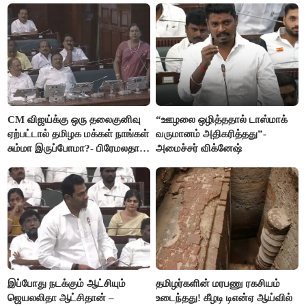
CM விஜய்க்கு ஒரு தலைகுனிவு
“ஊழலை ஒழித்ததால் டாஸ்மாக்
ஏற்பட்டால் தமிழக மக்கள் நாங்கள்
வருமானம் அதிகரித்தது”-
சும்மா இருப்போமா?- பிரேமலதா
அமைச்சர் விக்னேஷ்
விஜயகாந்த்
இப்போது நடக்கும் ஆட்சியும்
தமிழர்களின் மரபணு ரகசியம்
ஜெயலலிதா ஆட்சிதான் –
உடைந்தது! கீழடி டிஎன்ஏ ஆய்வில்