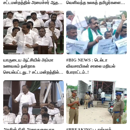
சட்டமன்றத்தில் அமைச்சர் ஆதவ்
வெளிவந்த உலகத் தமிழர்களை
அர்ஜுனா அதிரடி பேச்சு!
மெய்சிலிர்க்க வைக்கும் உண்மை!
யாருடைய ஆட்சியில் அம்மா
#BIG NEWS : டெல்டா
உணவகம் நன்றாக
விவசாயிகள் சாலை மறியல்
செயல்பட்டது..? சட்டமன்றத்தில்
போராட்டம்..!
நடந்த காரசார விவாதம்..!
அரசின் நிதி அரைகுறையாக
#BREAKING: டாஸ்மாக்