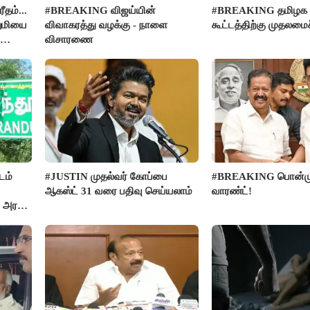
தம்...
#BREAKING விஜய்யின்
#BREAKING தமிழக எம
றுமியை
விவாகரத்து வழக்கு - நாளை
கூட்டத்திற்கு முதலமைச
விசாரணை
டம்
#JUSTIN முதல்வர் கோப்பை
#BREAKING பொன்முட
ஆகஸ்ட் 31 வரை பதிவு செய்யலாம்
வாரண்ட்!
 அரசு