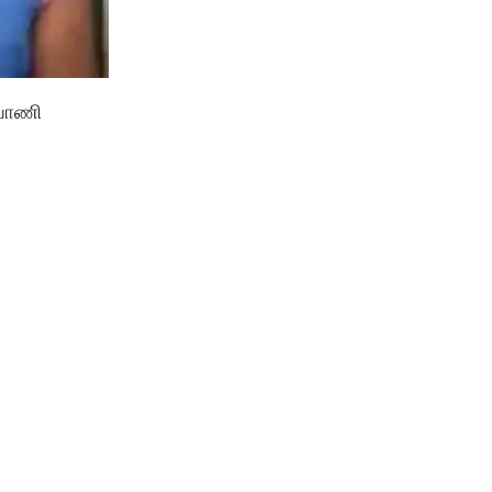
ியாணி