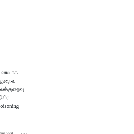
வு உணவாக
்குறைவு
 நலக்குறைவு
ீவிர
Poisoning