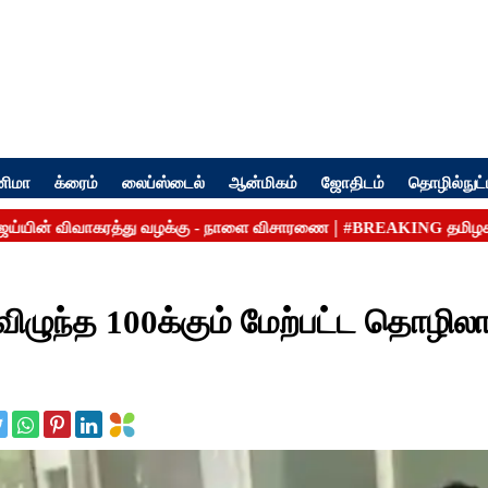
னிமா
க்ரைம்
லைப்ஸ்டைல்
ஆன்மிகம்
ஜோதிடம்
தொழில்நுட்
 விழுந்த 100க்கும் மேற்பட்ட தொழில