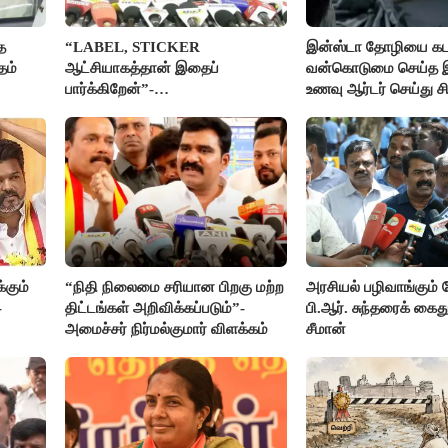
த
“LABEL, STICKER
இன்ஸ்டா தோழியை கட
தம்
ஆட்சியாகத்தான் இதைப்
வன்கொடுமை செய்த 
பார்க்கிறேன்”-
உணவு ஆர்டர் செய்து ச
எம்.ஆர்.கே.பன்னீர்செல்வம்
கும்
“நிதி நிலைமை சரியான பிறகு மற்ற
அரசியல் பழிவாங்கும்
-
திட்டங்கள் அறிவிக்கப்படும்”-
பி.ஆர். சுந்தரைக் கை
அமைச்சர் நிர்மல்குமார் விளக்கம்
சீமான்