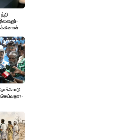
த்தி
இளைஞர்-
ிக்கினான்
 நோக்கோடு
துசெய்வதா?-