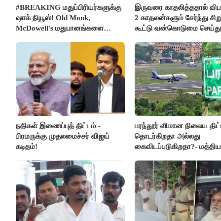
#BREAKING மதுப்பிரியர்களுக்கு
இருவரை காதலித்ததால் விபரீ
ஷாக் நியூஸ்! Old Monk,
2 காதலன்களும் சேர்ந்து சி
McDowell's மதுபானங்களை
கூட்டு வன்கொடுமை செய்து
விற்பனை செய்ய FSSAI தடை
கொலை செய்த கொடூரம்
நதிகள் இணைப்புத் திட்டம் -
பரந்தூர் விமான நிலைய திட்
பிரமருக்கு முதலமைச்சர் விஜய்
தொடர்கிறதா அல்லது
கடிதம்!
கைவிடப்படுகிறதா?- மத்திய
விளக்கம்