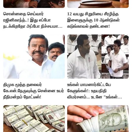
சொன்னதை செய்வார்
12 வயது சிறுமியை சீரழித்த
ரஜினிகாந்த்..! இது எப்போ
இளைஞருக்கு 10 ஆண்டுகள்
நடக்கிறதோ அப்போ நிச்சயமாக
கடுங்காவல் தண்டனை!
ரஜினி ₹1 கோடி தருவார் - லதா
ரஜினிகாந்த்..!
திமுக மூத்த தலைவர்
உங்கள் மாமனார்கிட்டயே
கே.என்.நேருவுக்கு சென்னை உயர்
கேளுங்கள்!: உதயநிதி
நீதிமன்றம் நோட்டீஸ்!
விமர்சனம்... உடனே "உங்கள்
அப்பாவிடம் கேளுங்கள்" என
ஆதவ் அர்ஜுனா பதிலடி!