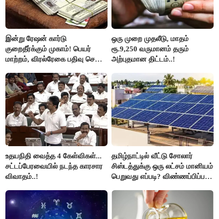
இன்று ரேஷன் கார்டு
ஒரு முறை முதலீடு, மாதம்
குறைதீர்க்கும் முகாம்! பெயர்
ரூ.9,250 வருமானம் தரும்
மாற்றம், விரல்ரேகை பதிவு செய்ய
அற்புதமான திட்டம்..!
அரிய வாய்ப்பு!
உதயநிதி வைத்த 4 கேள்விகள்...
தமிழ்நாட்டில் வீட்டு சோலார்
சட்டப்பேரவையில் நடந்த காரசார
சிஸ்டத்துக்கு ஒரு லட்சம் மானியம்
விவாதம்..!
பெறுவது எப்படி? விண்ணப்பிப்பது
எப்படி?