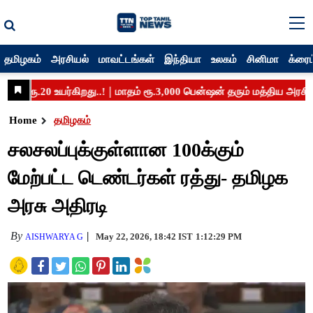
தமிழகம்
அரசியல்
மாவட்டங்கள்
இந்தியா
உலகம்
சினிமா
க்ரைம
Home
தமிழகம்
சலசலப்புக்குள்ளான 100க்கும்
மேற்பட்ட டெண்டர்கள் ரத்து- தமிழக
அரசு அதிரடி
By
May 22, 2026, 18:42 IST
1:12:29 PM
AISHWARYA G