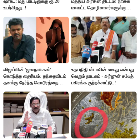
ஷாக்..! மது பாட்டிலுக்கு ரூ.20
மத்திய அரசின் திட்டம்! நாகை
உயர்கிறது..!
மாவட்ட தொழிலாளர்களுக்கு
ஆட்சியர் வெளியிட்ட சூப்பர்
செய்தி!
விஜய்யின் 'ஜனநாயகன்'
உதயநிதி ஸ்டாலின் கைது என்பது
கொடுத்த தைரியம்: தந்தையிடம்
வெறும் நாடகம் - அர்ஜுன் சம்பத்
தனக்கு நேர்ந்த கொடூரத்தை
பகிரங்க குற்றச்சாட்டு..!
கூறிய சிறுமி!