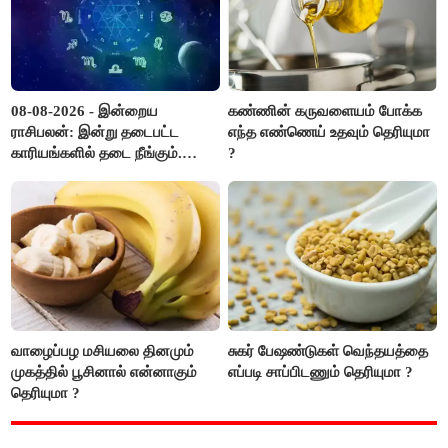
08-08-2026 - இன்றைய
கண்ணின் கருவளையம் போக்க
ராசிபலன்: இன்று தடைபட்ட
எந்த எண்ணெய் உதவும் தெரியுமா
காரியங்களில் தடை நீங்கும்.
?
பணவரத்து எதிர்பார்த்தபடி
இருக்கும். ஆன்மீக எண்ணம்
அதிகரிக்கும்..!
வாழைப்பழ மசியலை தினமும்
சுகர் பேஷண்டுகள் வெந்தயத்தை
முகத்தில் பூசினால் என்னாகும்
எப்படி சாப்பிடணும் தெரியுமா ?
தெரியுமா ?