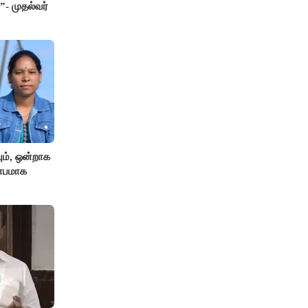
”- முதல்வர்
ும், ஒன்றாக
ிதாபமாக