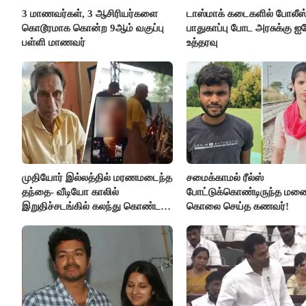
3 மாணவர்கள், 3 ஆசிரியர்களை
டாஸ்மாக் கடைகளில் போலீஸ
கொடூரமாக கொன்ற 9ஆம் வகுப்பு
பாதுகாப்பு போட அரசுக்கு ஐக
பள்ளி மாணவர்
உத்தரவு
முதியோர் இல்லத்தில் மரணமடைந்த
சமைக்காமல் ரீல்ஸ்
தந்தை- வீடியோ காலில்
போட்டுக்கொண்டிருந்த ம
இறுதிச்சடங்கில் கலந்து கொண்ட
கொலை செய்த கணவர்!
மகள்கள்