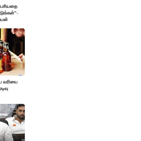
 பேசியதை
டுங்கள்”-
ேயன்
ிய வரியை
டிவு