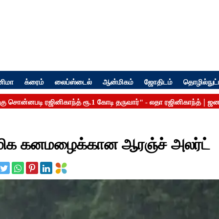
னிமா
க்ரைம்
லைப்ஸ்டைல்
ஆன்மிகம்
ஜோதிடம்
தொழில்நுட்
 மிக கனமழைக்கான ஆரஞ்ச் அலர்ட்