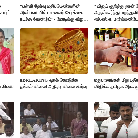
்
“பள்ளி தேர்வு மதிப்பெண்களின்
“விஜய் குறித்து நான்
ோர்ட்
அடிப்படையில் மாணவர் சேர்க்கை
அருள்கூர்ந்து மறந்துவி
நடத்த வேண்டும்”- மோடிக்கு விஜய்
எம்.எல்.ஏ. மார்க்கண்ட
கடிதம்
#BREAKING ஷாக் கொடுத்த
மதுபானங்கள் மீது புத
னைவியை
தங்கம் விலை! அதிரடி விலை உயர்வு
விதிக்க தமிழக அரசு மு