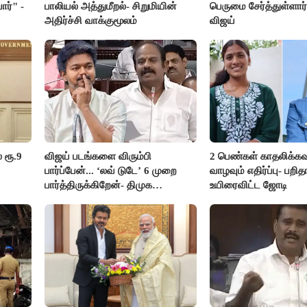
ார்" -
பாலியல் அத்துமீறல்- சிறுமியின்
பெருமை சேர்த்துள்ளார்
அதிர்ச்சி வாக்குமூலம்
விஜய்
 ரூ.9
விஜய் படங்களை விரும்பி
2 பெண்கள் காதலிக்கவ
பார்ப்பேன்... ‘லவ் டுடே’ 6 முறை
வாழவும் எதிர்ப்பு- பற
பார்த்திருக்கிறேன்- திமுக
உயிரைவிட்ட ஜோடி
எம்.எல்.ஏ.நெகிழ்ச்சி