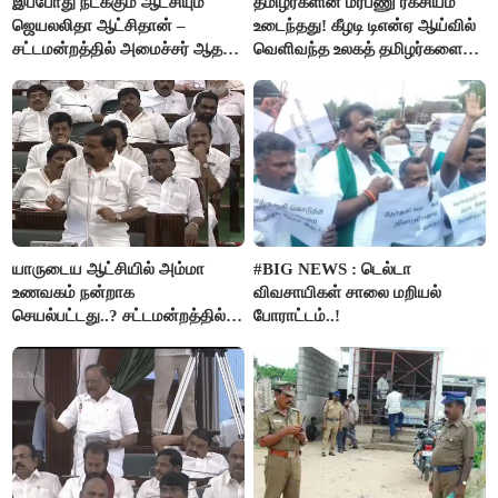
இப்போது நடக்கும் ஆட்சியும்
தமிழர்களின் மரபணு ரகசியம்
ஜெயலலிதா ஆட்சிதான் –
உடைந்தது! கீழடி டிஎன்ஏ ஆய்வில்
சட்டமன்றத்தில் அமைச்சர் ஆதவ்
வெளிவந்த உலகத் தமிழர்களை
அர்ஜுனா அதிரடி பேச்சு!
மெய்சிலிர்க்க வைக்கும் உண்மை!
யாருடைய ஆட்சியில் அம்மா
#BIG NEWS : டெல்டா
உணவகம் நன்றாக
விவசாயிகள் சாலை மறியல்
செயல்பட்டது..? சட்டமன்றத்தில்
போராட்டம்..!
நடந்த காரசார விவாதம்..!