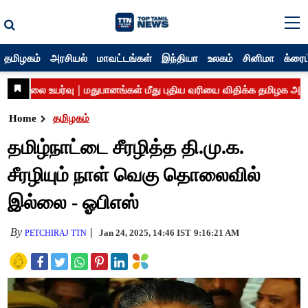
தமிழகம்
அரசியல்
மாவட்டங்கள்
இந்தியா
உலகம்
சினிமா
க்ரைம
Home
தமிழகம்
தமிழ்நாட்டை சீரழித்த தி.மு.க.
சீரழியும் நாள் வெகு தொலைவில்
இல்லை - ஓபிஎஸ்
By
Jan 24, 2025, 14:46 IST
9:16:21 AM
PETCHIRAJ TTN