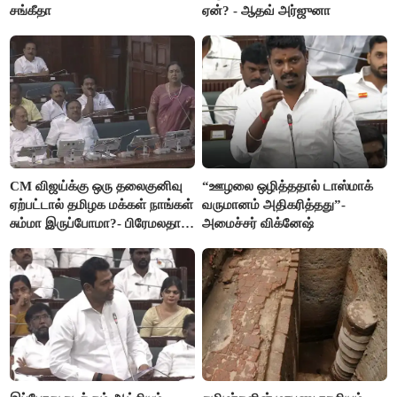
சங்கீதா
ஏன்? - ஆதவ் அர்ஜுனா
CM விஜய்க்கு ஒரு தலைகுனிவு
“ஊழலை ஒழித்ததால் டாஸ்மாக்
ஏற்பட்டால் தமிழக மக்கள் நாங்கள்
வருமானம் அதிகரித்தது”-
சும்மா இருப்போமா?- பிரேமலதா
அமைச்சர் விக்னேஷ்
விஜயகாந்த்