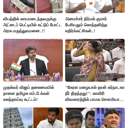
விபத்தில் காயமடைந்தவருக்கு
அமைச்சர் நிர்மல் குமார்
அட்டைப் பெட்டியில் கட்டுப் போட்ட
பேசியதும் கொந்தளித்த
அரசு மருத்துவமனை..!!
எதிர்க்கட்சிகள்..!
முதல்வர் விஜய் தலைமையில்
"கேரள மழையால் தான் கர்நாடகா
நாளை தமிழக எம்.பி.க்கள்
நீர் திறந்தது!": காவிரி
கலந்தாய்வு கூட்டம்!
விவகாரத்தில் பாமக சௌமியா
அன்புமணி சாடல்!