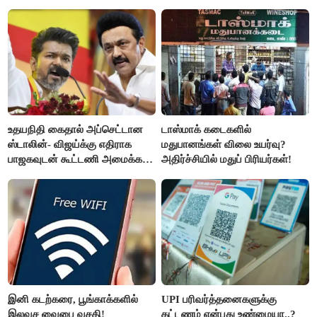
வருத்தமளிக்கிறது- ப.சிதம்பரம்
உதயநிதி கைதால் அப்செட்டான
டாஸ்மாக் கடைகளில்
ஸ்டாலின்- விஜய்க்கு எதிராக
மதுபானங்கள் விலை உயர்வு?
பாஜகவுடன் கூட்டணி அமைக்க
அதிர்ச்சியில் மதுப் பிரியர்கள்!
திட்டம்
இனி கடற்கரை, பூங்காக்களில்
UPI பரிவர்த்தனைகளுக்கு
இலவச வைபை வசதி!
கட்டணம் என்பது உண்மையா..?