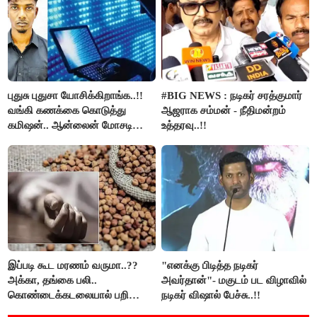
புதுசு புதுசா யோசிக்கிறாங்க..!!
#BIG NEWS : நடிகர் சரத்குமார்
வங்கி கணக்கை கொடுத்து
ஆஜராக சம்மன் - நீதிமன்றம்
கமிஷன்.. ஆன்லைன் மோசடி
உத்தரவு..!!
கும்பலுக்கு உதவிய வாலிபர்
கைது..!!
இப்படி கூட மரணம் வருமா..??
"எனக்கு பிடித்த நடிகர்
அக்கா, தங்கை பலி..
அவர்தான்"- மகுடம் பட விழாவில்
கொண்டைக்கடலையால் பறிபோன
நடிகர் விஷால் பேச்சு..!!
உயிர்கள்..!!