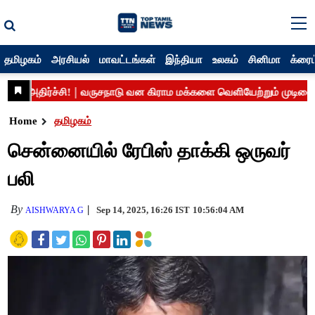
தமிழகம்
அரசியல்
மாவட்டங்கள்
இந்தியா
உலகம்
சினிமா
க்ரைம
Home
தமிழகம்
சென்னையில் ரேபிஸ் தாக்கி ஒருவர்
பலி
By
Sep 14, 2025, 16:26 IST
10:56:04 AM
AISHWARYA G