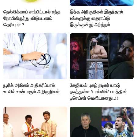
நெல்லிக்காய் சாப்பிட்டால் எந்த
இந்த அறிகுறிகள் இருந்தால்
நோயிலிருந்து விடுபடலாம்
உங்களுக்கு தைராய்டு
தெரியுமா ?
இருக்குன்னு அர்த்தம்
யூரிக் அமிலம் அதிகரிப்பால்
கேஜிஎஃப் புகழ் நடிகர் யாஷ்
உடலில் உண்டாகும் அறிகுறிகள்
நடித்துள்ள 'டாக்‌ஸிக்' படத்தின்
டிரெய்லர் வெளியானது..!!