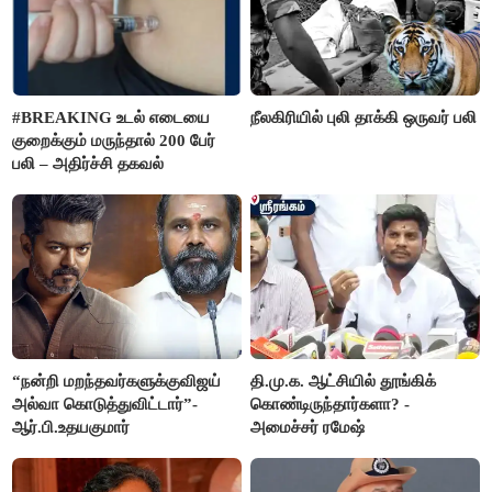
#BREAKING உடல் எடையை
நீலகிரியில் புலி தாக்கி ஒருவர் பலி
குறைக்கும் மருந்தால் 200 பேர்
பலி – அதிர்ச்சி தகவல்
“நன்றி மறந்தவர்களுக்குவிஜய்
தி.மு.க. ஆட்சியில் தூங்கிக்
அல்வா கொடுத்துவிட்டார்”-
கொண்டிருந்தார்களா? -
ஆர்.பி.உதயகுமார்
அமைச்சர் ரமேஷ்