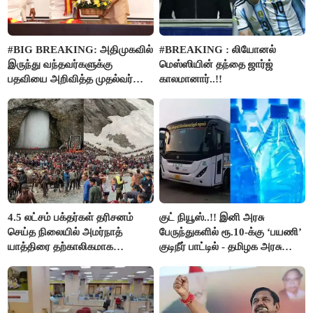
#BIG BREAKING: அதிமுகவில்
#BREAKING : லியோனல்
இருந்து வந்தவர்களுக்கு
மெஸ்ஸியின் தந்தை ஜார்ஜ்
பதவியை அறிவித்த முதல்வர்
காலமானார்..!!
விஜய்..!!
4.5 லட்சம் பக்தர்கள் தரிசனம்
குட் நியூஸ்..!! இனி அரசு
செய்த நிலையில் அமர்நாத்
பேருந்துகளில் ரூ.10-க்கு ‘பயணி’
யாத்திரை தற்காலிகமாக
குடிநீர் பாட்டில் - தமிழக அரசு
நிறுத்தம்..!!
அறிவிப்பு..!!