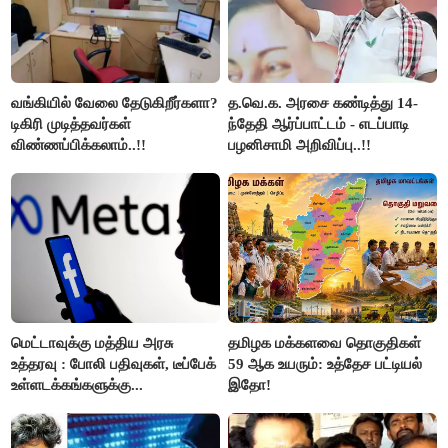
வங்கியில் வேலை தேடுகிறீர்களா?
த.வெ.க. அரசை கண்டித்து 14-
டிகிரி முடித்தவர்கள்
ந்தேதி ஆர்ப்பாட்டம் - எடப்பாடி
விண்ணப்பிக்கலாம்..!!
பழனிசாமி அறிவிப்பு..!!
மெட்டாவுக்கு மத்திய அரசு
தமிழக மக்களவை தொகுதிகள்
உத்தரவு : போலி பதிவுகள், டீப்பேக்
59 ஆக உயரும்: உத்தேச பட்டியல்
உள்ளடக்கங்களுக்கு...
இதோ!