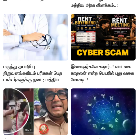
மத்திய அரசு விளக்கம்..!
மருந்து தயாரிப்பு
இளைஞர்களே உஷார்..! வாடகை
நிறுவனங்களிடம் பரிசுகள் பெற
காதலன் என்ற பெயரில் புது வகை
டாக்டர்களுக்கு தடை; மத்திய
மோசடி..!
அரசு உத்தரவு..!