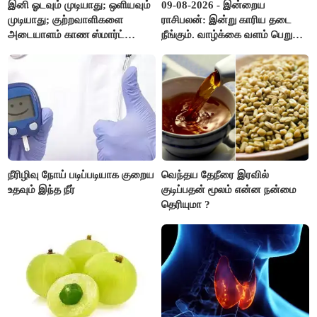
இனி ஓடவும் முடியாது; ஒளியவும்
09-08-2026 - இன்றைய
முடியாது; குற்றவாளிகளை
ராசிபலன்: இன்று காரிய தடை
அடையாளம் காண ஸ்மார்ட்
நீங்கும். வாழ்க்கை வளம் பெறும்.
கண்ணாடிகளை பயன்படுத்த
எதிரில் இருப்பவர்களை
போலீசார் முடிவு..!
எடைபோடுவது நல்லது..!
நீரிழிவு நோய் படிப்படியாக குறைய
வெந்தய தேநீரை இரவில்
உதவும் இந்த நீர்
குடிப்பதன் மூலம் என்ன நன்மை
தெரியுமா ?