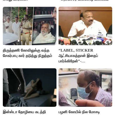
திருத்தணி கோவிலுக்கு வந்த
“LABEL, STICKER
சேகர்பாபு கார் தடுத்து நிறுத்தம்
ஆட்சியாகத்தான் இதைப்
பார்க்கிறேன்”-
எம்.ஆர்.கே.பன்னீர்செல்வம்
இன்ஸ்டா தோழியை கடத்தி
பழனி கோயில் நில மோசடி