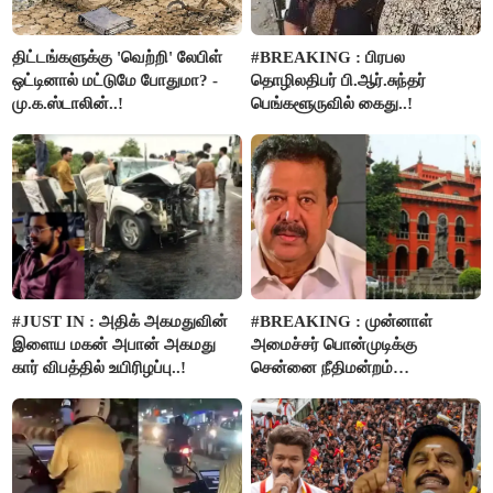
திட்டங்களுக்கு 'வெற்றி' லேபிள்
#BREAKING : பிரபல
ஒட்டினால் மட்டுமே போதுமா? -
தொழிலதிபர் பி.ஆர்.சுந்தர்
மு.க.ஸ்டாலின்..!
பெங்களூருவில் கைது..!
#JUST IN : அதிக் அகமதுவின்
#BREAKING : முன்னாள்
இளைய மகன் அபான் அகமது
அமைச்சர் பொன்முடிக்கு
கார் விபத்தில் உயிரிழப்பு..!
சென்னை நீதிமன்றம்
பிடிவாரண்ட்..!