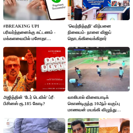
#BREAKING UPI
'வெற்றித்தறி' விற்பனை
பரிவர்த்தனைக்கு கட்டணம் -
நிலையம்- நாளை விஜய்
மக்களவையில் மசோதா
தொடங்கிவைக்கிறார்
நிறைவேற்றம்!
அஜித்தின் 'டேர் டெவில்' ப்ரீ-
வாலிபால் விளையாடிக்
பிசினஸ் ரூ.185 கோடி?
கொண்டிருந்த 10ஆம் வகுப்பு
மாணவன் மயங்கி விழுந்து
உயிரிழப்பு