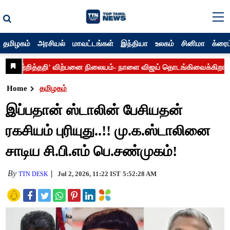
தமிழகம்
அரசியல்
மாவட்டங்கள்
இந்தியா
உலகம்
சினிமா
க்ரைம
Home
தமிழகம்
இப்பதான் ஸ்டாலின் பேசியதன்
ரகசியம் புரியுது..!! மு.க.ஸ்டாலினை
சாடிய சி.பி.எம் பெ.சண்முகம்!
By
Jul 2, 2026, 11:22 IST
5:52:28 AM
TTN DESK