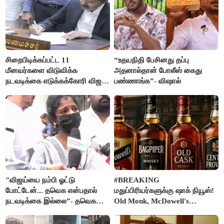
சிறைபிடிக்கப்பட்ட 11
“உதயநிதி பேசினது தப்பு
மீனவர்களை விடுவிக்க
அதனால்தான் போலீஸ் கைது
நடவடிக்கை எடுக்கக்கோரி விஜய்
பண்ணாங்க”- விஷால்
கடிதம்
"விஜய்யை நம்பி ஓட்டு
#BREAKING
போட்டேன்... தவெக என்பதால்
மதுப்பிரியர்களுக்கு ஷாக் நியூஸ்!
நடவடிக்கை இல்லை”- தவெக
Old Monk, McDowell's
நிர்வாகியால் பாதிக்கப்பட்ட பெண்
மதுபானங்களை விற்பனை செய்ய
கதறல்
FSSAI தடை