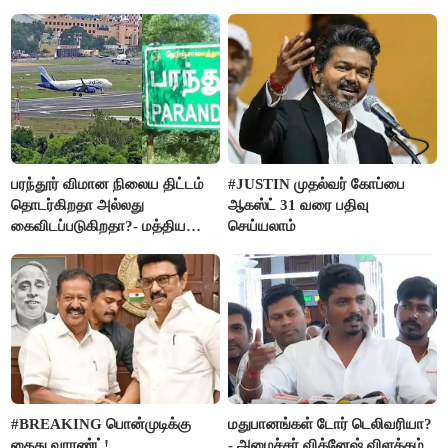
பரந்தூர் விமான நிலைய திட்டம்
#JUSTIN முதல்வர் கோப்பை
தொடர்கிறதா அல்லது
ஆகஸ்ட் 31 வரை பதிவு
கைவிடப்படுகிறதா?- மத்திய
செய்யலாம்
அரசு விளக்கம்
#BREAKING பொன்முடிக்கு
மதுபானங்கள் டோர் டெலிவரியா?
கைது வாரண்ட்!
- அமைச்சர் விக்னேஷ் விளக்கம்