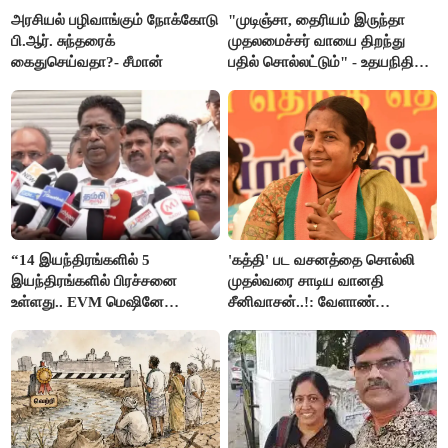
அரசியல் பழிவாங்கும் நோக்கோடு
"முடிஞ்சா, தைரியம் இருந்தா
பி.ஆர். சுந்தரைக்
முதலமைச்சர் வாயை திறந்து
கைதுசெய்வதா?- சீமான்
பதில் சொல்லட்டும்" - உதயநிதி
ஸ்டாலின்
“14 இயந்திரங்களில் 5
'கத்தி' பட வசனத்தை சொல்லி
இயந்திரங்களில் பிரச்சனை
முதல்வரை சாடிய வானதி
உள்ளது.. EVM மெஷினே
சீனிவாசன்..!: வேளாண்
பிரச்சனையா இருக்கு”- என்.ஆர்.
பட்ஜெட்டுக்கு பாஜக கடும்
இளங்கோ
எதிர்ப்பு!