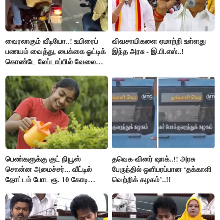
வைரலாகும் வீடியோ..! உயிரைப்
விவசாயிகளை ஏமாற்றி உள்ளது
பணயம் வைத்து, பைக்கை ஓட்டிக்
இந்த அரசு - இ.பி.எஸ்..!
கொண்டே லேப்டாப்பில் வேலை
பார்த்த நபர்..!
பெண்களுக்கு குட் நியூஸ்
தவெக-வினர் ஷாக்..!! அரசு
சொன்ன அமைச்சர்... வீட்டில்
பேருந்தில் ஒளிபரப்பான ‘தக்காளி
தோட்டம் போட ரூ. 10 கோடி
வெற்றிக் கழகம்’..!!
நிதி..!