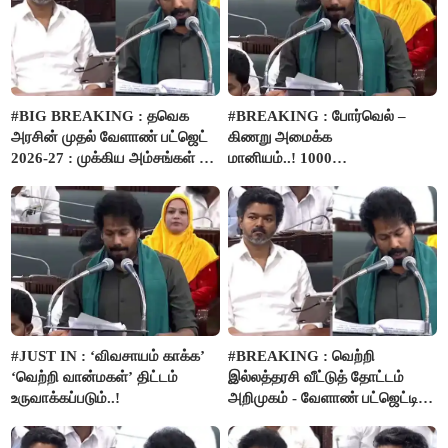
#BIG BREAKING : தவெக
#BREAKING : போர்வெல் –
அரசின் முதல் வேளாண் பட்ஜெட்
கிணறு அமைக்க
2026-27 : முக்கிய அம்சங்கள் ஓர்
மானியம்..! 1000
பார்வை..!
விவசாயிகளுக்கு மானியத்தில்
பம்புசெட் வழங்கப்படும்..!
#JUST IN : ‘விவசாயம் காக்க’
#BREAKING : வெற்றி
‘வெற்றி வான்மகள்’ திட்டம்
இல்லத்தரசி வீட்டுத் தோட்டம்
உருவாக்கப்படும்..!
அறிமுகம் - வேளாண் பட்ஜெட்டில்
அறிவிப்பு..!