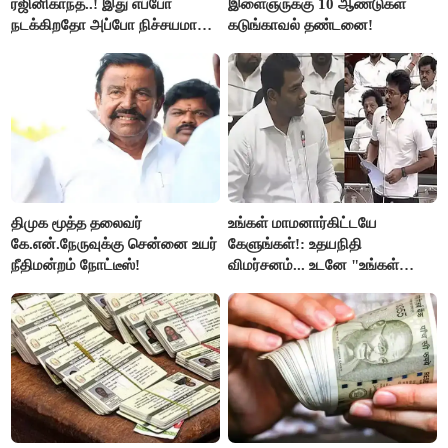
ரஜினிகாந்த்..! இது எப்போ
இளைஞருக்கு 10 ஆண்டுகள்
நடக்கிறதோ அப்போ நிச்சயமாக
கடுங்காவல் தண்டனை!
ரஜினி ₹1 கோடி தருவார் - லதா
ரஜினிகாந்த்..!
திமுக மூத்த தலைவர்
உங்கள் மாமனார்கிட்டயே
கே.என்.நேருவுக்கு சென்னை உயர்
கேளுங்கள்!: உதயநிதி
நீதிமன்றம் நோட்டீஸ்!
விமர்சனம்... உடனே "உங்கள்
அப்பாவிடம் கேளுங்கள்" என
ஆதவ் அர்ஜுனா பதிலடி!