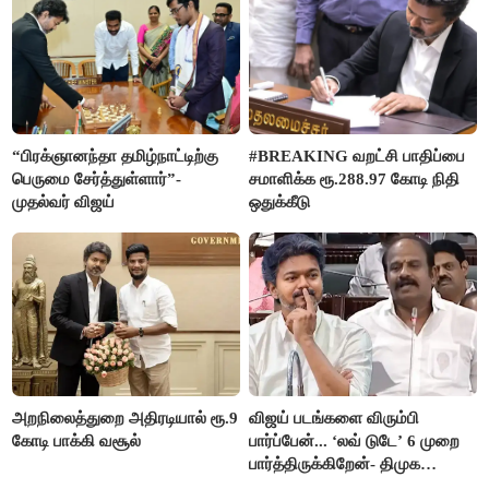
“பிரக்ஞானந்தா தமிழ்நாட்டிற்கு
#BREAKING வறட்சி பாதிப்பை
பெருமை சேர்த்துள்ளார்”-
சமாளிக்க ரூ.288.97 கோடி நிதி
முதல்வர் விஜய்
ஒதுக்கீடு
அறநிலைத்துறை அதிரடியால் ரூ.9
விஜய் படங்களை விரும்பி
கோடி பாக்கி வசூல்
பார்ப்பேன்... ‘லவ் டுடே’ 6 முறை
பார்த்திருக்கிறேன்- திமுக
எம்.எல்.ஏ.நெகிழ்ச்சி