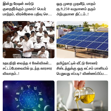
இன்று ரேஷன் கார்டு
ஒரு முறை முதலீடு, மாதம்
குறைதீர்க்கும் முகாம்! பெயர்
ரூ.9,250 வருமானம் தரும்
மாற்றம், விரல்ரேகை பதிவு செய்ய
அற்புதமான திட்டம்..!
அரிய வாய்ப்பு!
உதயநிதி வைத்த 4 கேள்விகள்...
தமிழ்நாட்டில் வீட்டு சோலார்
சட்டப்பேரவையில் நடந்த காரசார
சிஸ்டத்துக்கு ஒரு லட்சம் மானியம்
விவாதம்..!
பெறுவது எப்படி? விண்ணப்பிப்பது
எப்படி?