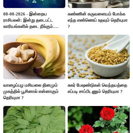
08-08-2026 - இன்றைய
கண்ணின் கருவளையம் போக்க
ராசிபலன்: இன்று தடைபட்ட
எந்த எண்ணெய் உதவும் தெரியுமா
காரியங்களில் தடை நீங்கும்.
?
பணவரத்து எதிர்பார்த்தபடி
இருக்கும். ஆன்மீக எண்ணம்
அதிகரிக்கும்..!
வாழைப்பழ மசியலை தினமும்
சுகர் பேஷண்டுகள் வெந்தயத்தை
முகத்தில் பூசினால் என்னாகும்
எப்படி சாப்பிடணும் தெரியுமா ?
தெரியுமா ?