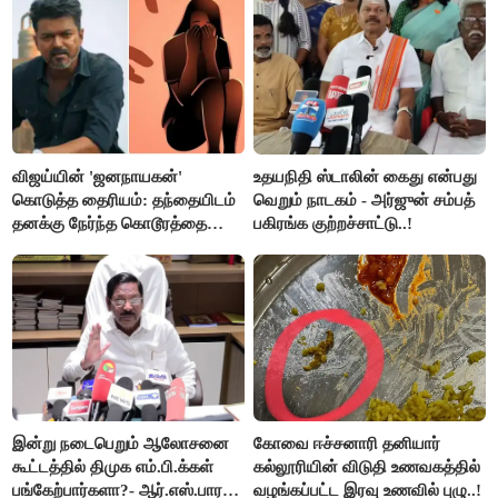
செய்தி!
விஜய்யின் 'ஜனநாயகன்'
உதயநிதி ஸ்டாலின் கைது என்பது
கொடுத்த தைரியம்: தந்தையிடம்
வெறும் நாடகம் - அர்ஜுன் சம்பத்
தனக்கு நேர்ந்த கொடூரத்தை
பகிரங்க குற்றச்சாட்டு..!
கூறிய சிறுமி!
இன்று நடைபெறும் ஆலோசனை
கோவை ஈச்சனாரி தனியார்
கூட்டத்தில் திமுக எம்.பி.க்கள்
கல்லூரியின் விடுதி உணவகத்தில்
பங்கேற்பார்களா?- ஆர்.எஸ்.பாரதி
வழங்கப்பட்ட இரவு உணவில் புழு..!