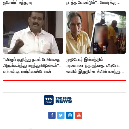
ஐகோர்ட் உத்தரவு
நடத்த வேண்டும்”- மோடிக்கு
விஜய் கடிதம்
“விஜய் குறித்து நான் பேசியதை
முதியோர் இல்லத்தில்
அருள்கூர்ந்து மறந்துவிடுங்கள்”-
மரணமடைந்த தந்தை- வீடியோ
எம்.எல்.ஏ. மார்க்கண்டேயன்
காலில் இறுதிச்சடங்கில் கலந்து
கொண்ட மகள்கள்