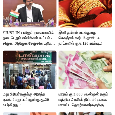
#JUST IN : விஜய் தலைமையில்
இனி தங்கம் வாங்குவது
நடைபெறும் எம்பிக்கள் கூட்டம் -
கொஞ்சம் கஷ்டம் தான்...4
திமுக, அதிமுக,தேமுதிக மநீம
நாட்களில் ரூ.6,120 உயர்வு..!
புறக்கணிப்பு..!
மது பிரியர்களுக்கு அடுத்த
மாதம் ரூ.3,000 பென்ஷன் தரும்
ஷாக்..! மது பாட்டிலுக்கு ரூ.20
மத்திய அரசின் திட்டம்! நாகை
உயர்கிறது..!
மாவட்ட தொழிலாளர்களுக்கு
ஆட்சியர் வெளியிட்ட சூப்பர்