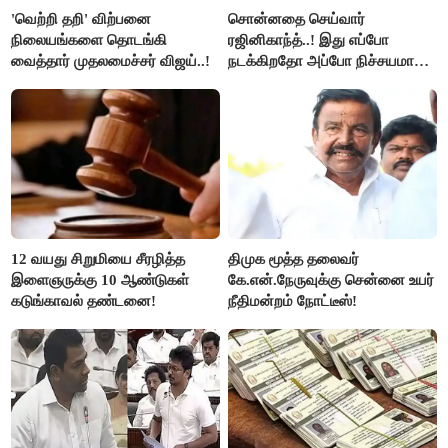
'வெற்றி தறி' விற்பனை
சொன்னதை செய்வார்
நிலையங்களை தொடங்கி
ரஜினிகாந்த்..! இது எப்போ
வைத்தார் முதலமைச்சர் விஜய்..!
நடக்கிறதோ அப்போ நிச்சயமாக
ரஜினி ₹1 கோடி தருவார் - லதா
ரஜினிகாந்த்..!
12 வயது சிறுமியை சீரழித்த
திமுக மூத்த தலைவர்
இளைஞருக்கு 10 ஆண்டுகள்
கே.என்.நேருவுக்கு சென்னை உயர்
கடுங்காவல் தண்டனை!
நீதிமன்றம் நோட்டீஸ்!