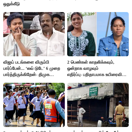
ஒதுக்கீடு
விஜய் படங்களை விரும்பி
2 பெண்கள் காதலிக்கவும்,
பார்ப்பேன்... ‘லவ் டுடே’ 6 முறை
ஒன்றாக வாழவும்
பார்த்திருக்கிறேன்- திமுக
எதிர்ப்பு- பறிதாபமாக உயிரைவிட்ட
எம்.எல்.ஏ.நெகிழ்ச்சி
ஜோடி