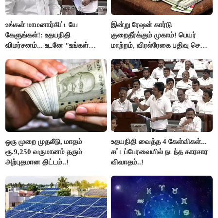
உங்கள் மாமனார்கிட்டயே
இன்று ரேஷன் கார்டு
கேளுங்கள்!: உதயநிதி
குறைதீர்க்கும் முகாம்! பெயர்
விமர்சனம்... உடனே "உங்கள்
மாற்றம், விரல்ரேகை பதிவு செய்ய
அப்பாவிடம் கேளுங்கள்" என
அரிய வாய்ப்பு!
ஆதவ் அர்ஜுனா பதிலடி!
ஒரு முறை முதலீடு, மாதம்
உதயநிதி வைத்த 4 கேள்விகள்...
ரூ.9,250 வருமானம் தரும்
சட்டப்பேரவையில் நடந்த காரசார
அற்புதமான திட்டம்..!
விவாதம்..!