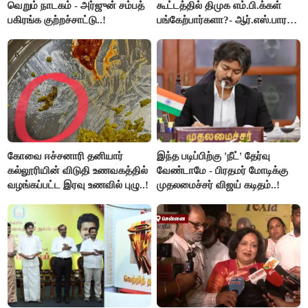
வெறும் நாடகம் - அர்ஜுன் சம்பத்
கூட்டத்தில் திமுக எம்.பி.க்கள்
பகிரங்க குற்றச்சாட்டு..!
பங்கேற்பார்களா?- ஆர்.எஸ்.பாரதி
விளக்கம்..!
கோவை ஈச்சனாரி தனியார்
இந்த படிப்பிற்கு 'நீட்' தேர்வு
கல்லூரியின் விடுதி உணவகத்தில்
வேண்டாமே - பிரதமர் மோடிக்கு
வழங்கப்பட்ட இரவு உணவில் புழு..!
முதலமைச்சர் விஜய் கடிதம்..!