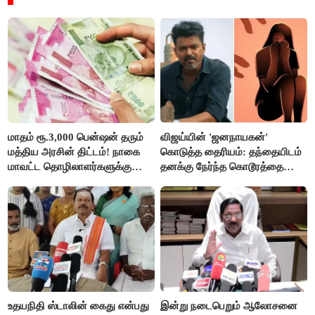
மாதம் ரூ.3,000 பென்ஷன் தரும்
விஜய்யின் 'ஜனநாயகன்'
மத்திய அரசின் திட்டம்! நாகை
கொடுத்த தைரியம்: தந்தையிடம்
மாவட்ட தொழிலாளர்களுக்கு
தனக்கு நேர்ந்த கொடூரத்தை
ஆட்சியர் வெளியிட்ட சூப்பர்
கூறிய சிறுமி!
செய்தி!
உதயநிதி ஸ்டாலின் கைது என்பது
இன்று நடைபெறும் ஆலோசனை