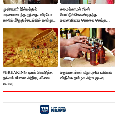
முதியோர் இல்லத்தில்
சமைக்காமல் ரீல்ஸ்
மரணமடைந்த தந்தை- வீடியோ
போட்டுக்கொண்டிருந்த
காலில் இறுதிச்சடங்கில் கலந்து
மனைவியை கொலை செய்த
கொண்ட மகள்கள்
கணவர்!
#BREAKING ஷாக் கொடுத்த
மதுபானங்கள் மீது புதிய வரியை
தங்கம் விலை! அதிரடி விலை
விதிக்க தமிழக அரசு முடிவு
உயர்வு