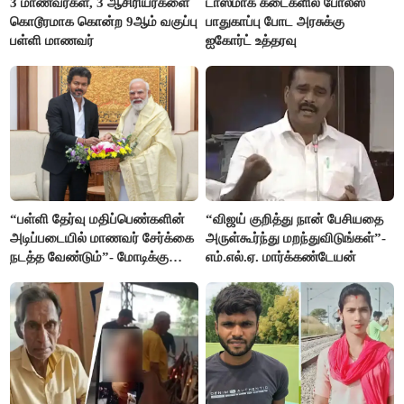
3 மாணவர்கள், 3 ஆசிரியர்களை
டாஸ்மாக் கடைகளில் போலீஸ்
கொடூரமாக கொன்ற 9ஆம் வகுப்பு
பாதுகாப்பு போட அரசுக்கு
பள்ளி மாணவர்
ஐகோர்ட் உத்தரவு
“பள்ளி தேர்வு மதிப்பெண்களின்
“விஜய் குறித்து நான் பேசியதை
அடிப்படையில் மாணவர் சேர்க்கை
அருள்கூர்ந்து மறந்துவிடுங்கள்”-
நடத்த வேண்டும்”- மோடிக்கு
எம்.எல்.ஏ. மார்க்கண்டேயன்
விஜய் கடிதம்