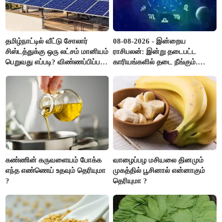
தமிழ்நாட்டில் வீட்டு சோலார்
08-08-2026 - இன்றைய
சிஸ்டத்துக்கு ஒரு லட்சம் மானியம்
ராசிபலன்: இன்று தடைபட்ட
பெறுவது எப்படி? விண்ணப்பிப்பது
காரியங்களில் தடை நீங்கும்.
எப்படி?
பணவரத்து எதிர்பார்த்தபடி
இருக்கும். ஆன்மீக எண்ணம்
அதிகரிக்கும்..!
கண்ணின் கருவளையம் போக்க
வாழைப்பழ மசியலை தினமும்
எந்த எண்ணெய் உதவும் தெரியுமா
முகத்தில் பூசினால் என்னாகும்
?
தெரியுமா ?