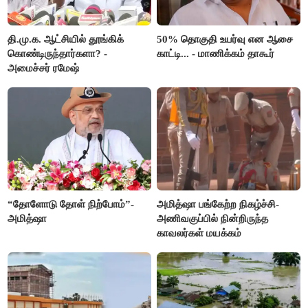
தி.மு.க. ஆட்சியில் தூங்கிக்
50% தொகுதி உயர்வு என ஆசை
கொண்டிருந்தார்களா? -
காட்டி... - மாணிக்கம் தாகூர்
அமைச்சர் ரமேஷ்
“தோளோடு தோள் நிற்போம்”-
அமித்ஷா பங்கேற்ற நிகழ்ச்சி-
அமித்ஷா
அணிவகுப்பில் நின்றிருந்த
காவலர்கள் மயக்கம்