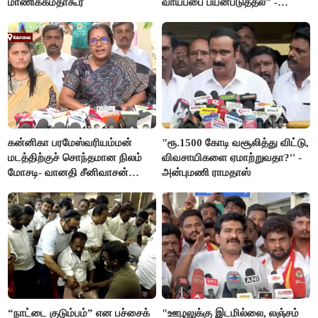
மாணிக்கம்தாகூர்
வாய்ப்பை பயன்படுத்தல” -
இபிஎஸ் மீது சரமாரி குற்றச்சாட்டு
கன்னிகா பரமேஸ்வரியம்மன்
"ரூ.1500 கோடி வசூலித்து விட்டு,
மடத்திற்குச் சொந்தமான நிலம்
விவசாயிகளை ஏமாற்றுவதா?'' -
மோசடி- வானதி சீனிவாசன்
அன்புமணி ராமதாஸ்
கண்டனம்
“நாட்டை குடும்பம்” என பச்சைக்
"ஊழலுக்கு இடமில்லை, லஞ்சம்