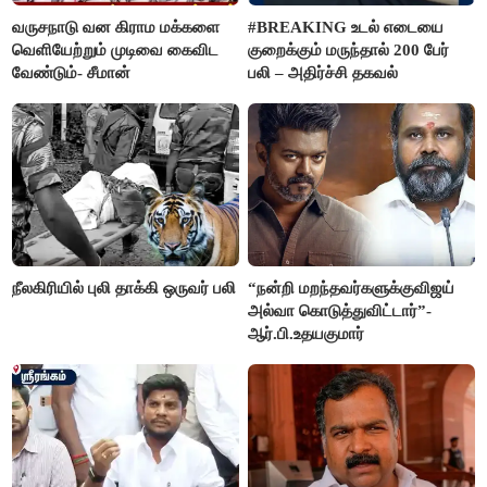
வருசநாடு வன கிராம மக்களை
#BREAKING உடல் எடையை
வெளியேற்றும் முடிவை கைவிட
குறைக்கும் மருந்தால் 200 பேர்
வேண்டும்- சீமான்
பலி – அதிர்ச்சி தகவல்
நீலகிரியில் புலி தாக்கி ஒருவர் பலி
“நன்றி மறந்தவர்களுக்குவிஜய்
அல்வா கொடுத்துவிட்டார்”-
ஆர்.பி.உதயகுமார்