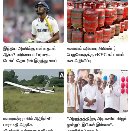
இந்திய அணிக்கு என்னதான்
சமையல் எரிவாயு சிலிண்டர்
ஆச்சு? வரிசையா Injury...
பெறுவோருக்கு eKYC கட்டாயம்
டெஸ்ட் தொடரில் இருந்து சாய்
என அறிவிப்பு
சுதர்சனும் விலகல்
மகாராஷ்டிராவில் அதிர்ச்சி!
"அழுத்தத்திற்கு அடிபணிய விஜய்
பாராமதி அருகே
ஒன்றும் இபிஎஸ் இல்லை"-
விபத்துக்குள்ளான தனியார்
மாணிக்கம்தாகூர்