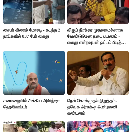
சைபர் கிரைம் மோசடி - கடந்த 2
விஜய் நிரந்தர முதலமைச்சராக
நாட்களில் 837 பேர் கைது
வேண்டுமென நடை பயணம் -
கைது என்றவுடன் ஓட்டம் பிடித்த
தவெகவினர்
கனமழையில் சிக்கிய அமித்ஷா
நெல் கொள்முதல் நிறுத்தம்-
ஹெலிகாப்டர்
தவெக அரசுக்கு அன்புமணி
கண்டனம்