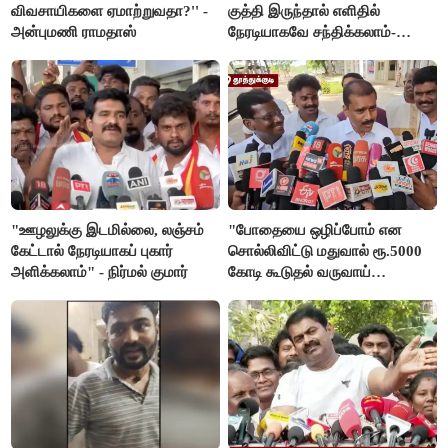
விவசாயிகளை ஏமாற்றுவதா?'' -
குத்தி இருந்தால் எளிதில்
அன்புமணி ராமதாஸ்
நேரடியாகவே சந்திக்கலாம்-
சரத்குமார்
"ஊழலுக்கு இடமில்லை, லஞ்சம்
"போதையை ஒழிப்போம் என
கேட்டால் நேரடியாகப் புகார்
சொல்லிவிட்டு மதுவால் ரூ.5000
அளிக்கலாம்" - நிர்மல் குமார்
கோடி கூடுதல் வருவாய்
கிடைக்கும்னு சொல்றாங்க”-
மார்க்கண்டேயன்