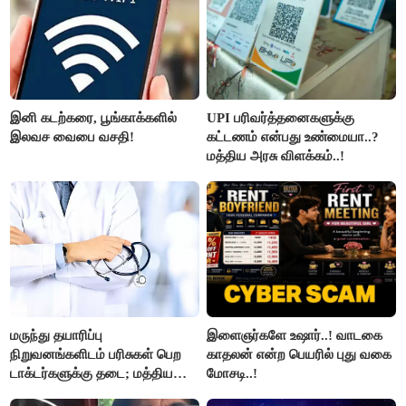
இனி கடற்கரை, பூங்காக்களில்
UPI பரிவர்த்தனைகளுக்கு
இலவச வைபை வசதி!
கட்டணம் என்பது உண்மையா..?
மத்திய அரசு விளக்கம்..!
மருந்து தயாரிப்பு
இளைஞர்களே உஷார்..! வாடகை
நிறுவனங்களிடம் பரிசுகள் பெற
காதலன் என்ற பெயரில் புது வகை
டாக்டர்களுக்கு தடை; மத்திய
மோசடி..!
அரசு உத்தரவு..!