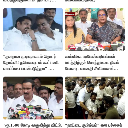
பயிற்சி விமானம்
“தவறான முடிவுகளால் தொடர்
கன்னிகா பரமேஸ்வரியம்மன்
தோல்வி! தவெகவுடன் கூட்டணி
மடத்திற்குச் சொந்தமான நிலம்
வாய்ப்பை பயன்படுத்தல” -
மோசடி- வானதி சீனிவாசன்
இபிஎஸ் மீது சரமாரி குற்றச்சாட்டு
கண்டனம்
"ரூ.1500 கோடி வசூலித்து விட்டு,
“நாட்டை குடும்பம்” என பச்சைக்