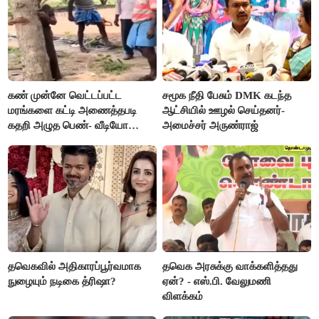
கண் முன்னே வெட்டப்பட்ட
சமூக நீதி பேசும் DMK கடந்த
மரங்களை கட்டி அணைத்தபடி
ஆட்சியில் ஊழல் செய்தனர்-
கதறி அழுத பெண்- வீடியோ
அமைச்சர் அருண்ராஜ்
வைரல்
தவெகவில் அதிகாரப்பூர்வமாக
தவெக அரசுக்கு வாக்களித்தது
நுழையும் நடிகை த்ரிஷா?
ஏன்? - எஸ்.பி. வேலுமணி
விளக்கம்