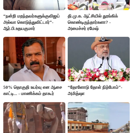
“நன்றி மறந்தவர்களுக்குவிஜய்
தி.மு.க. ஆட்சியில் தூங்கிக்
அல்வா கொடுத்துவிட்டார்”-
கொண்டிருந்தார்களா? -
ஆர்.பி.உதயகுமார்
அமைச்சர் ரமேஷ்
50% தொகுதி உயர்வு என ஆசை
“தோளோடு தோள் நிற்போம்”-
காட்டி... - மாணிக்கம் தாகூர்
அமித்ஷா