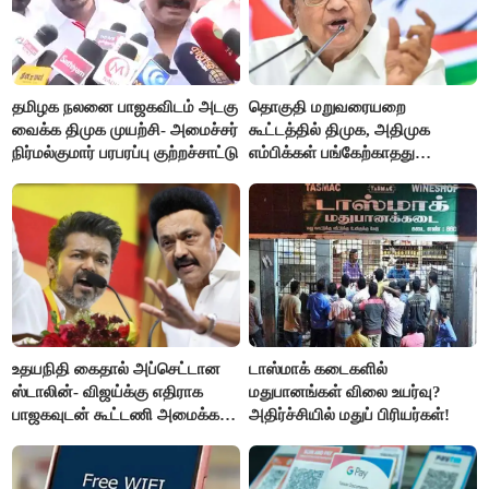
தமிழக நலனை பாஜகவிடம் அடகு
தொகுதி மறுவரையறை
வைக்க திமுக முயற்சி- அமைச்சர்
கூட்டத்தில் திமுக, அதிமுக
நிர்மல்குமார் பரபரப்பு குற்றச்சாட்டு
எம்பிக்கள் பங்கேற்காதது
வருத்தமளிக்கிறது- ப.சிதம்பரம்
உதயநிதி கைதால் அப்செட்டான
டாஸ்மாக் கடைகளில்
ஸ்டாலின்- விஜய்க்கு எதிராக
மதுபானங்கள் விலை உயர்வு?
பாஜகவுடன் கூட்டணி அமைக்க
அதிர்ச்சியில் மதுப் பிரியர்கள்!
திட்டம்