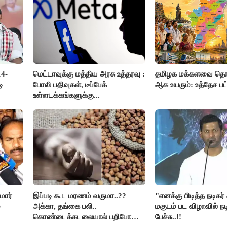
14-
மெட்டாவுக்கு மத்திய அரசு உத்தரவு :
தமிழக மக்களவை தொக
ி
போலி பதிவுகள், டீப்பேக்
ஆக உயரும்: உத்தேச ப
உள்ளடக்கங்களுக்கு...
மார்
இப்படி கூட மரணம் வருமா..??
"எனக்கு பிடித்த நடிகர
்
அக்கா, தங்கை பலி..
மகுடம் பட விழாவில் நட
கொண்டைக்கடலையால் பறிபோன
பேச்சு..!!