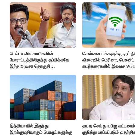
கும்பலுக்கு உதவிய வாலிபர்
கைது..!!
டெல்டா விவசாயிகளின்
சென்னை மக்களுக்கு குட் நிய
போராட்டத்திலிருந்து தப்பிக்கவே
விரைவில் மெரினா, பெசன்ட் 
இந்த அவசர தொகுதி
கடற்கரைகளில் இலவச Wi-F
மறுவரையறை நாடகத்தை
வசதி..!!
அரங்கேற்றுகிறார் முதலமைச்சர் -
திமுக ஐடி விங்..!!
இந்தியாவில் இருந்து
தயவு செய்து யுபிஐ கட்டணம்
இறக்குமதியாகும் பொருட்களுக்கு
குறித்து பரப்பப்படும் வதந்