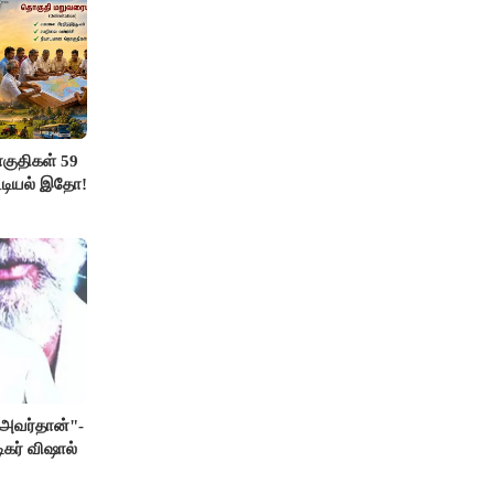
ுதிகள் 59
ட்டியல் இதோ!
் அவர்தான்"-
ிகர் விஷால்