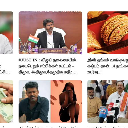
#JUST IN : விஜய் தலைமையில்
இனி தங்கம் வாங்குவ
்
நடைபெறும் எம்பிக்கள் கூட்டம் -
கஷ்டம் தான்...4 நாட்கள
்சி
திமுக, அதிமுக,தேமுதிக மநீம
உயர்வு..!
பார்கள்
புறக்கணிப்பு..!