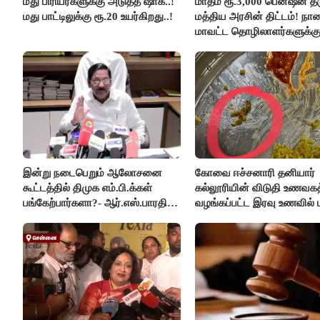
மது பிரியர்களுக்கு அடுத்த ஷாக்..!
மாதம் ரூ.3,000 பென்ஷன் தர
மது பாட்டிலுக்கு ரூ.20 உயர்கிறது..!
மத்திய அரசின் திட்டம்! நா
மாவட்ட தொழிலாளர்களுக்க
ஆட்சியர் வெளியிட்ட சூப்பர்
செய்தி!
இன்று நடைபெறும் ஆலோசனை
கோவை ஈச்சனாரி தனியார்
கூட்டத்தில் திமுக எம்.பி.க்கள்
கல்லூரியின் விடுதி உணவகத
பங்கேற்பார்களா?- ஆர்.எஸ்.பாரதி
வழங்கப்பட்ட இரவு உணவில் பு
விளக்கம்..!