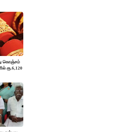
து கொஞ்சம்
ில் ரூ.6,120