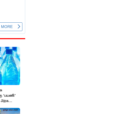
சு
்கு ‘பயணி’
க அரசு