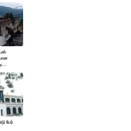
பஸ்
ியான
டி
டு பேர்