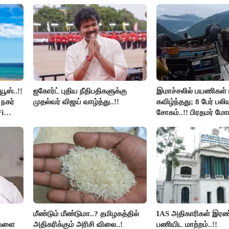
உயிர்கள்..!!
ூஸ்..!!
ஐகோர்ட் புதிய நீதிபதிகளுக்கு
இமாச்சலில் பயணிகள் 
நகர்
முதல்வர் விஜய் வாழ்த்து..!!
கவிழ்ந்தது; 8 பேர் பல
i
சோகம்..!! பிரதமர் மோ
இரங்கல்..!!
மீண்டும் மீண்டுமா..? தமிழகத்தில்
IAS அதிகாரிகள் இரண்
திகளை
அதிகரிக்கும் அரிசி விலை..!
பணியிட மாற்றம்..!!