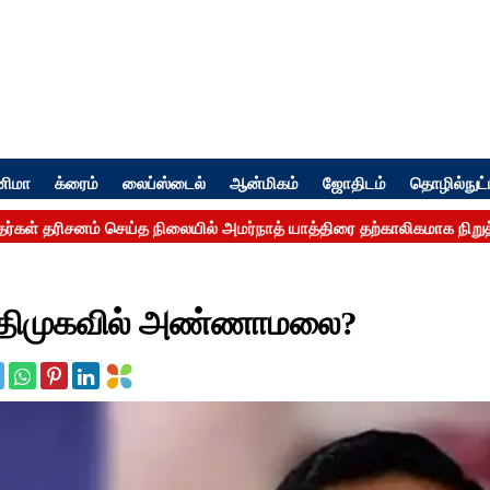
னிமா
க்ரைம்
லைப்ஸ்டைல்
ஆன்மிகம்
ஜோதிடம்
தொழில்நுட்
.. அதிமுகவில் அண்ணாமலை?