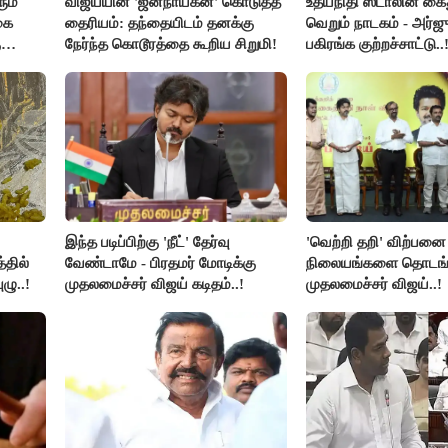
ும்
விஜய்யின் 'ஜனநாயகன்' கொடுத்த
உதயநிதி ஸ்டாலின் கை
கை
தைரியம்: தந்தையிடம் தனக்கு
வெறும் நாடகம் - அர்ஜு
ு
நேர்ந்த கொடூரத்தை கூறிய சிறுமி!
பகிரங்க குற்றச்சாட்டு..
இந்த படிப்பிற்கு 'நீட்' தேர்வு
'வெற்றி தறி' விற்பனை
்தில்
வேண்டாமே - பிரதமர் மோடிக்கு
நிலையங்களை தொடங்க
ழு..!
முதலமைச்சர் விஜய் கடிதம்..!
முதலமைச்சர் விஜய்..!