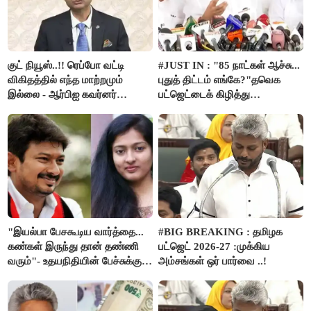
குட் நியூஸ்..!! ரெப்போ வட்டி
#JUST IN : "85 நாட்கள் ஆச்சு...
விகிதத்தில் எந்த மாற்றமும்
புதுத் திட்டம் எங்கே?"தவெக
இல்லை - ஆர்பிஐ கவர்னர்
பட்ஜெட்டைக் கிழித்து
அறிவிப்பு..!!
தொங்கவிட்ட இபிஎஸ்!
"இயல்பா பேசகூடிய வார்த்தை...
#BIG BREAKING : தமிழக
கண்கள் இருந்து தான் தண்ணி
பட்ஜெட் 2026-27 :முக்கிய
வரும்"- உதயநிதியின் பேச்சுக்கு
அம்சங்கள் ஒர் பார்வை ..!
காயத்ரி ரகுராம் புது விளக்கம்