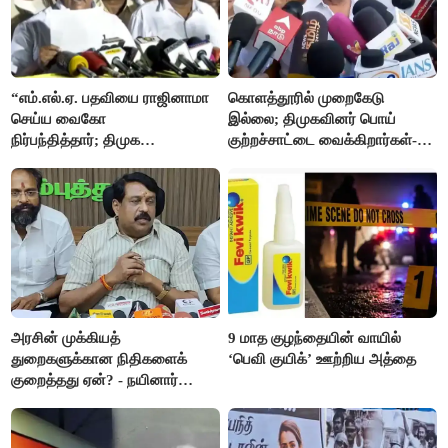
“எம்.எல்.ஏ. பதவியை ராஜினாமா
கொளத்தூரில் முறைகேடு
செய்ய வைகோ
இல்லை; திமுகவினர் பொய்
நிர்பந்தித்தார்; திமுக
குற்றச்சாட்டை வைக்கிறார்கள்-
எம்.எல்.ஏக்களாகவே
வி.எஸ்.பாபு
தொடர்கிறோம்”- மதிமுக
எம்.எல்.ஏக்கள் பரபரப்பு பேட்டி
அரசின் முக்கியத்
9 மாத குழந்தையின் வாயில்
துறைகளுக்கான நிதிகளைக்
‘பெவி குயிக்’ ஊற்றிய அத்தை
குறைத்தது ஏன்? - நயினார்
நாகேந்திரன்