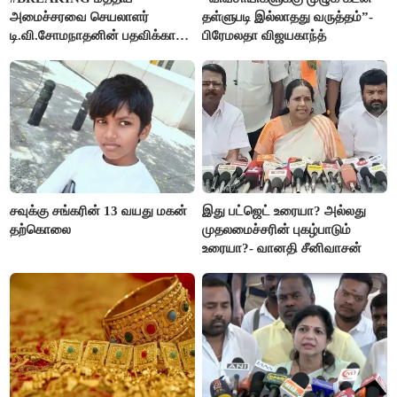
அமைச்சரவை செயலாளர்
தள்ளுபடி இல்லாதது வருத்தம்”-
டி.வி.சோமநாதனின் பதவிக்காலம்
பிரேமலதா விஜயகாந்த்
மேலும் ஓராண்டு நீட்டிப்பு
சவுக்கு சங்கரின் 13 வயது மகன்
இது பட்ஜெட் உரையா? அல்லது
தற்கொலை
முதலமைச்சரின் புகழ்பாடும்
உரையா?- வானதி சீனிவாசன்