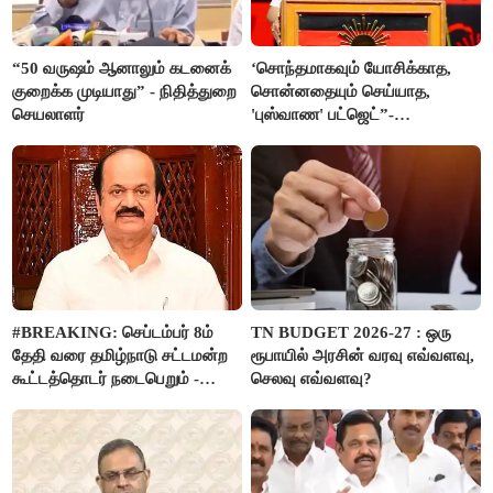
“50 வருஷம் ஆனாலும் கடனைக்
‘சொந்தமாகவும் யோசிக்காத,
குறைக்க முடியாது” - நிதித்துறை
சொன்னதையும் செய்யாத,
செயலாளர்
'புஸ்வாண' பட்ஜெட்”-
மு.க.ஸ்டாலின்
#BREAKING: செப்டம்பர் 8ம்
TN BUDGET 2026-27 : ஒரு
தேதி வரை தமிழ்நாடு சட்டமன்ற
ரூபாயில் அரசின் வரவு எவ்வளவு,
கூட்டத்தொடர் நடைபெறும் -
செலவு எவ்வளவு?
சபாநாயகர் ஜே.சி.டி.பிரபாகர்
அறிவிப்பு..!!