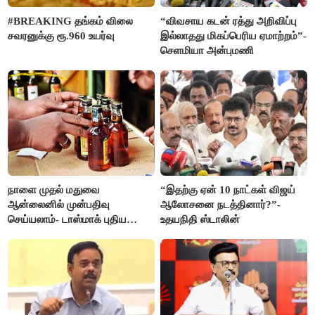
#BREAKING தங்கம் விலை
“விவசாய கடன் ரத்து அறிவிப்பு
சவரனுக்கு ரூ.960 உயர்வு
இல்லாதது மிகப்பெரிய ஏமாற்றம்”-
செளமியா அன்புமணி
நாளை முதல் மதுவை
“இதற்கு ஏன் 10 நாட்கள் விஜய்
ஆன்லைனில் முன்பதிவு
ஆலோசனை நடத்தினார்?”-
செய்யலாம்- டாஸ்மாக் புதிய
உதயநிதி ஸ்டாலின்
திட்டம்