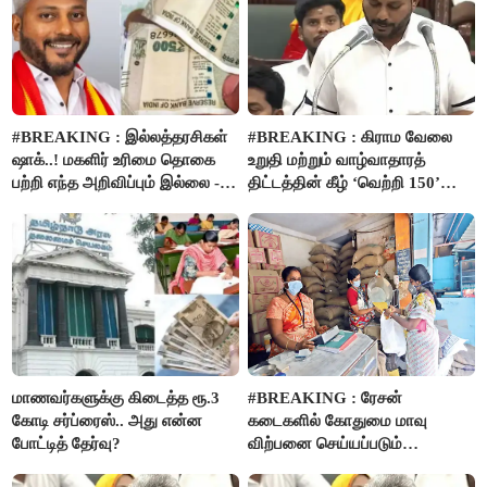
#BREAKING : இல்லத்தரசிகள்
#BREAKING : கிராம வேலை
ஷாக்..! மகளிர் உரிமை தொகை
உறுதி மற்றும் வாழ்வாதாரத்
பற்றி எந்த அறிவிப்பும் இல்லை -
திட்டத்தின் கீழ் ‘வெற்றி 150’
பட்ஜெட்டில் அறிவிப்பு..!
திட்டம் அறிமுகம்..!
மாணவர்களுக்கு கிடைத்த ரூ.3
#BREAKING : ரேசன்
கோடி சர்ப்ரைஸ்.. அது என்ன
கடைகளில் கோதுமை மாவு
போட்டித் தேர்வு?
விற்பனை செய்யப்படும்
- பட்ஜெட்டில் அறிவிப்பு..!