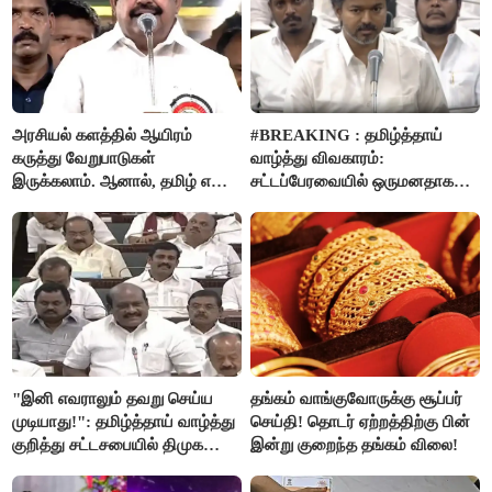
அறிவிப்பு..!
அரசியல் களத்தில் ஆயிரம்
#BREAKING : தமிழ்த்தாய்
கருத்து வேறுபாடுகள்
வாழ்த்து விவகாரம்:
இருக்கலாம். ஆனால், தமிழ் என்று
சட்டப்பேரவையில் ஒருமனதாக
வரும்போது நாம் அனைவரும்
நிறைவேற்றம்
தமிழர்கள் - எடப்பாடி பழனிசாமி..!
"இனி எவராலும் தவறு செய்ய
தங்கம் வாங்குவோருக்கு சூப்பர்
முடியாது!": தமிழ்த்தாய் வாழ்த்து
செய்தி! தொடர் ஏற்றத்திற்கு பின்
குறித்து சட்டசபையில் திமுக
இன்று குறைந்த தங்கம் விலை!
வைத்த அதிரடி கோரிக்கை!