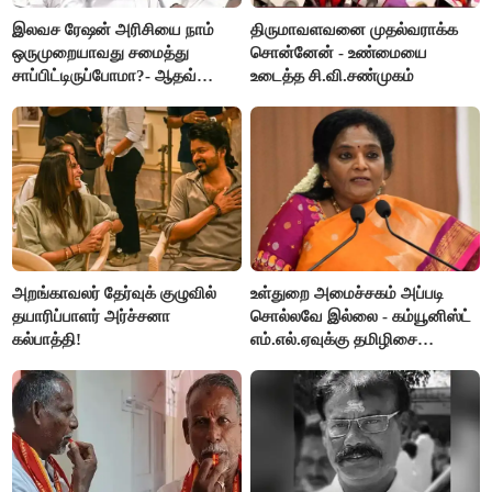
இலவச ரேஷன் அரிசியை நாம்
திருமாவளவனை முதல்வராக்க
ஒருமுறையாவது சமைத்து
சொன்னேன் - உண்மையை
சாப்பிட்டிருப்போமா?- ஆதவ்
உடைத்த சி.வி.சண்முகம்
அர்ஜூனா
அறங்காவலர் தேர்வுக் குழுவில்
உள்துறை அமைச்சகம் அப்படி
தயாரிப்பாளர் அர்ச்சனா
சொல்லவே இல்லை - கம்யூனிஸ்ட்
கல்பாத்தி!
எம்.எல்.ஏவுக்கு தமிழிசை
கண்டனம்!