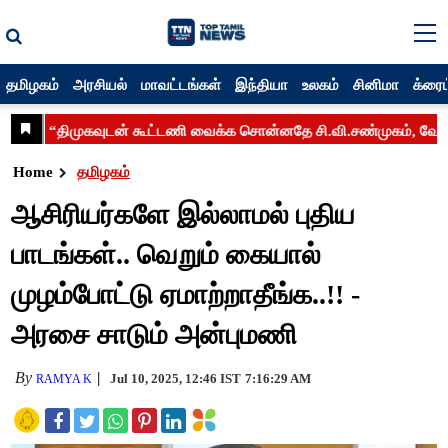
தமிழகம்
அரசியல்
மாவட்டங்கள்
இந்தியா
உலகம்
சினிமா
க்ரைம
Home
தமிழகம்
ஆசிரியர்களே இல்லாமல் புதிய
பாடங்கள்.. வெறும் கையால்
முழம்போட்டு ஏமாற்றாதீங்க..!! -
அரசை சாடும் அன்புமணி
By
Jul 10, 2025, 12:46 IST
7:16:29 AM
RAMYA K