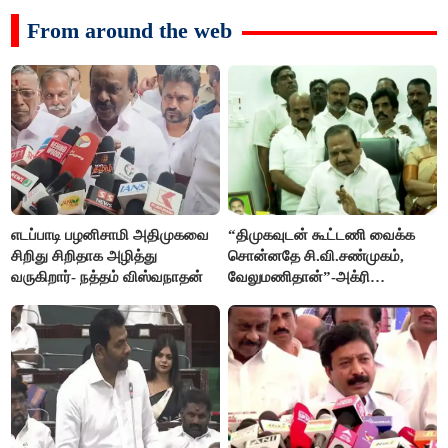
From around the web
எடப்பாடி பழனிசாமி அதிமுகவை
“திமுகவுடன் கூட்டணி வைக்க
சிறிது சிறிதாக அழித்து
சொன்னதே சி.வி.சண்முகம்,
வருகிறார்- நத்தம் விஸ்வநாதன்
வேலுமணிதான்”-அக்ரி
கிருஷ்ணமூர்த்தி