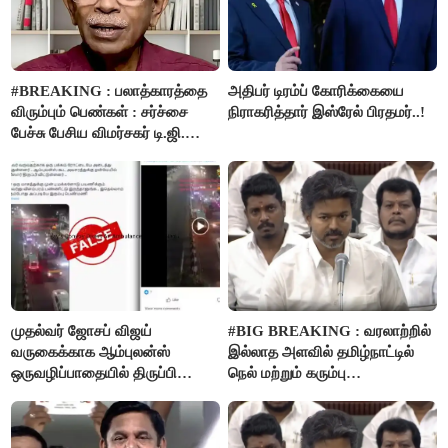
#BREAKING : பலாத்காரத்தை
அதிபர் டிரம்ப் கோரிக்கையை
விரும்பும் பெண்கள் : சர்ச்சை
நிராகரித்தார் இஸ்ரேல் பிரதமர்..!
பேச்சு பேசிய விமர்சகர் டி.ஜி.
மோகன்தாஸ் கைது..!
முதல்வர் ஜோசப் விஜய்
#BIG BREAKING : வரலாற்றில்
வருகைக்காக ஆம்புலன்ஸ்
இல்லாத அளவில் தமிழ்நாட்டில்
ஒருவழிப்பாதையில் திருப்பி
நெல் மற்றும் கரும்பு
விடப்பட்டதா? உண்மை இது
கொள்முதலுக்கான
தான்..!
ஊக்கத்தொகையை உயர்த்த
முடிவு - முதலமைச்சர் விஜய்