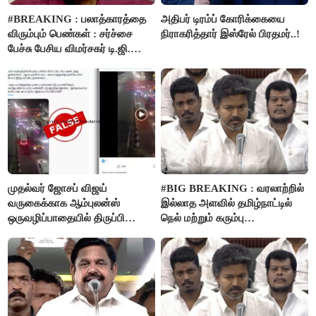
#BREAKING : பலாத்காரத்தை
அதிபர் டிரம்ப் கோரிக்கையை
விரும்பும் பெண்கள் : சர்ச்சை
நிராகரித்தார் இஸ்ரேல் பிரதமர்..!
பேச்சு பேசிய விமர்சகர் டி.ஜி.
மோகன்தாஸ் கைது..!
முதல்வர் ஜோசப் விஜய்
#BIG BREAKING : வரலாற்றில்
வருகைக்காக ஆம்புலன்ஸ்
இல்லாத அளவில் தமிழ்நாட்டில்
ஒருவழிப்பாதையில் திருப்பி
நெல் மற்றும் கரும்பு
விடப்பட்டதா? உண்மை இது
கொள்முதலுக்கான
தான்..!
ஊக்கத்தொகையை உயர்த்த
முடிவு - முதலமைச்சர் விஜய்
அறிவிப்பு..!