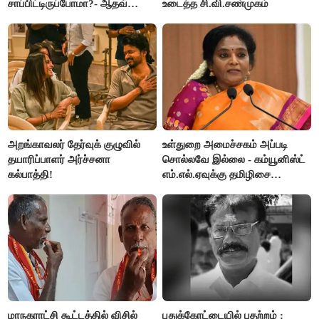
சாப்பிட்டிருப்போமா?- ஆதவ்
உடைத்த சி.வி.சண்முகம்
அர்ஜூனா
அறங்காவலர் தேர்வுக் குழுவில்
உள்துறை அமைச்சகம் அப்படி
தயாரிப்பாளர் அர்ச்சனா
சொல்லவே இல்லை - கம்யூனிஸ்ட்
கல்பாத்தி!
எம்.எல்.ஏவுக்கு தமிழிசை
கண்டனம்!
மாநகராட்சி கூட்டத்தில் விசில்
புதுக்கோட்டையில் பதற்றம் :