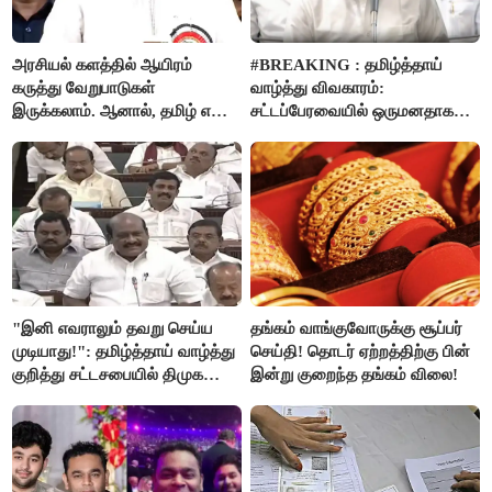
அரசியல் களத்தில் ஆயிரம்
#BREAKING : தமிழ்த்தாய்
கருத்து வேறுபாடுகள்
வாழ்த்து விவகாரம்:
இருக்கலாம். ஆனால், தமிழ் என்று
சட்டப்பேரவையில் ஒருமனதாக
வரும்போது நாம் அனைவரும்
நிறைவேற்றம்
தமிழர்கள் - எடப்பாடி பழனிசாமி..!
"இனி எவராலும் தவறு செய்ய
தங்கம் வாங்குவோருக்கு சூப்பர்
முடியாது!": தமிழ்த்தாய் வாழ்த்து
செய்தி! தொடர் ஏற்றத்திற்கு பின்
குறித்து சட்டசபையில் திமுக
இன்று குறைந்த தங்கம் விலை!
வைத்த அதிரடி கோரிக்கை!