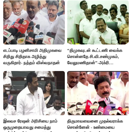
எடப்பாடி பழனிசாமி அதிமுகவை
“திமுகவுடன் கூட்டணி வைக்க
சிறிது சிறிதாக அழித்து
சொன்னதே சி.வி.சண்முகம்,
வருகிறார்- நத்தம் விஸ்வநாதன்
வேலுமணிதான்”-அக்ரி
கிருஷ்ணமூர்த்தி
இலவச ரேஷன் அரிசியை நாம்
திருமாவளவனை முதல்வராக்க
ஒருமுறையாவது சமைத்து
சொன்னேன் - உண்மையை