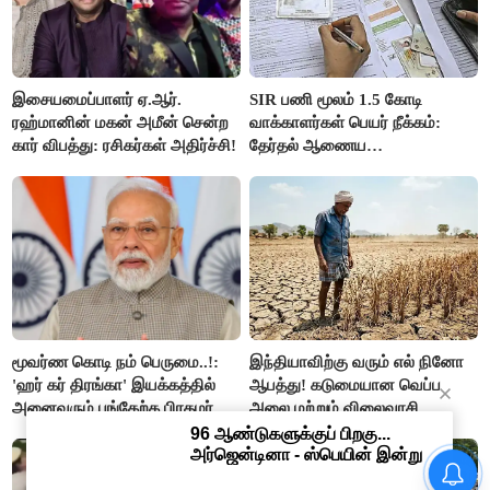
இசையமைப்பாளர் ஏ.ஆர்.
SIR பணி மூலம் 1.5 கோடி
ரஹ்மானின் மகன் அமீன் சென்ற
வாக்காளர்கள் பெயர் நீக்கம்:
கார் விபத்து: ரசிகர்கள் அதிர்ச்சி!
தேர்தல் ஆணைய
நடவடிக்கையால் பரபரப்பு!
மூவர்ண கொடி நம் பெருமை..!:
இந்தியாவிற்கு வரும் எல் நினோ
'ஹர் கர் திரங்கா' இயக்கத்தில்
ஆபத்து! கடுமையான வெப்ப
அனைவரும் பங்கேற்க பிரதமர்
அலை மற்றும் விலைவாசி
மோடி அழைப்பு!
உயர்வுக்கு தயாராகிறதா நாடு?
புதுக்கோட்டையில் பதற்றம் :
முன்னாள் ஊராட்சி மன்ற