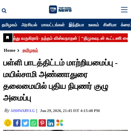
தமிழகம்
அரசியல்
மாவட்டங்கள்
இந்தியா
உலகம்
சினிமா
க்ரைம
Home
தமிழகம்
பள்ளி பாடத்திட்டம் மாற்றியமைப்பு -
மயில்சாமி அண்ணாதுரை
தலைமையில் புதிய நிபுணர் குழு
அமைப்பு
By
Jun 29, 2026, 21:45 IST
4:15:40 PM
AISHWARYA G