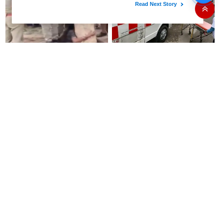
தலைவர் தலை துண்டிக்கப்பட்டு
கொலை.!!
பிள்ளை போல வளர்த்தேனே
ஆம்புலன்ஸ் ஊழியர்களுக்கு
மரத்தை கட்டிப்பிடித்து கதறி
நற்செய்தி: 8.33% போனஸ் &
அழுத பெண்! 10 ஆண்டுகள்
பணி நேரம் 8 மணி நேரமாக
ஆசையாக வளர்த்த மரங்கள்
குறைப்பு..!
வெட்டி சாய்ப்பு..!
ஆவின் பால் கிடைக்கவில்லையா?
அமலாக்கத்துறை இயக்குநர்
பின்னணியில் இருக்கும் அதிர்ச்சி
ராகுல் நவீனின் பதவிக் காலம்
காரணம்!
ஓராண்டு நீட்டிப்பு..!