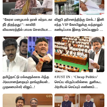
"கேரள மழையால் தான் கர்நாடகா
விஐபி தரிசனத்திற்கு செக்..! இனி
நீர் திறந்தது!": காவிரி
எந்த VIP கோயிலுக்கு வந்தாலும்
விவகாரத்தில் பாமக சௌமியா
கண்டிப்பாக இதை செய்யணும் -
அன்புமணி சாடல்!
அமைச்சர் ரமேஷ்..!
தமிழ்நாட்டு மக்களுக்காக அந்த
#JUST IN : ‘Cheap Politics’
அவமானத்தையும் தாங்குவேன்..
செய்ய விரும்பவில்லை. துளிகூட
முதலமைச்சர் விஜய்..!
அரசியல் செய்யும் எண்ணம்
இல்லை - உதயநிதிக்கு முதல்வர்
விஜய் பதில்!