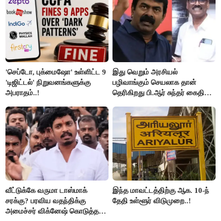
'செப்டோ, புக்மைஷோ' உள்ளிட்ட 9
இது வெறும் அரசியல்
'டிஜிட்டல்' நிறுவனங்களுக்கு
பழிவாங்கும் செயலாக தான்
அபராதம்..!
தெரிகிறது பி.ஆர் சுந்தர் கைதிற்கு
சீமான் கடும் கண்டனம்..!
வீட்டுக்கே வருமா டாஸ்மாக்
இந்த மாவட்டத்திற்கு ஆக. 10-ந்
சரக்கு? பரவிய வதந்திக்கு
தேதி உள்ளூர் விடுமுறை..!
அமைச்சர் விக்னேஷ் கொடுத்த