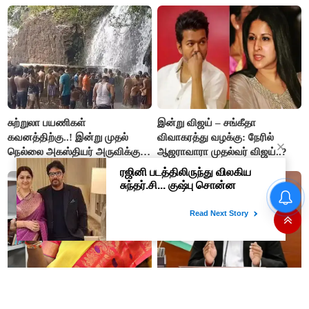
விளக்கம்!
சுற்றுலா பயணிகள்
இன்று விஜய் – சங்கீதா
கவனத்திற்கு..! இன்று முதல்
விவாகரத்து வழக்கு: நேரில்
நெல்லை அகஸ்தியர் அருவிக்கு
ஆஜராவாரா முதல்வர் விஜய்..?
செல்ல தடை..!
விஜய் - சங்கீதா விவாகரத்து
வழக்கு : விசாரணை
ஒத்திவைப்பு..!!
சட்டப்பேரவையில் ஜெபமாலை
மத்திய வெளியுறவுத்துறை
ஓகே... திருப்பதியில் பட்ஜெட்
மந்திரிக்கு முதலமைச்சர் விஜய்