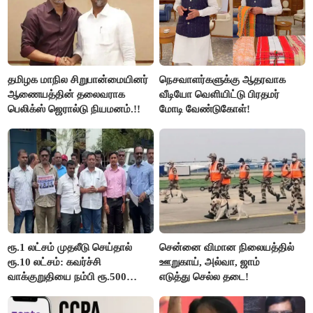
தமிழக மாநில சிறுபான்மையினர்
நெசவாளர்களுக்கு ஆதரவாக
ஆணையத்தின் தலைவராக
வீடியோ வெளியிட்டு பிரதமர்
பெலிக்ஸ் ஜெரால்டு நியமனம்.!!
மோடி வேண்டுகோள்!
ரூ.1 லட்சம் முதலீடு செய்தால்
சென்னை விமான நிலையத்தில்
ரூ.10 லட்சம்: கவர்ச்சி
ஊறுகாய், அல்வா, ஜாம்
வாக்குறுதியை நம்பி ரூ.500
எடுத்து செல்ல தடை!
கோடியை இழந்த திருப்பூர்
மக்கள்!