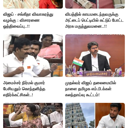
விஜய் - சங்கீதா விவாகரத்து
விபத்தில் காயமடைந்தவருக்கு
வழக்கு : விசாரணை
அட்டைப் பெட்டியில் கட்டுப் போட்ட
ஒத்திவைப்பு..!!
அரசு மருத்துவமனை..!!
அமைச்சர் நிர்மல் குமார்
முதல்வர் விஜய் தலைமையில்
பேசியதும் கொந்தளித்த
நாளை தமிழக எம்.பி.க்கள்
எதிர்க்கட்சிகள்..!
கலந்தாய்வு கூட்டம்!