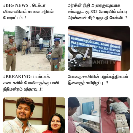
#BIG NEWS : டெல்டா
அரசின் நிதி அரைகுறையாக
விவசாயிகள் சாலை மறியல்
உள்ளது... ரூ.832 கோடியில் எப்படி
போராட்டம்..!
அண்ணன் சீர்? ரகுபதி கேள்வி..?
#BREAKING: டாஸ்மாக்
போதை ஊசியின் பழக்கத்தினால்
கடைகளில் போலீசாருக்கு பணி..
இளைஞர் உயிரிழப்பு..!!
நீதிமன்றம் உத்தரவு..!!