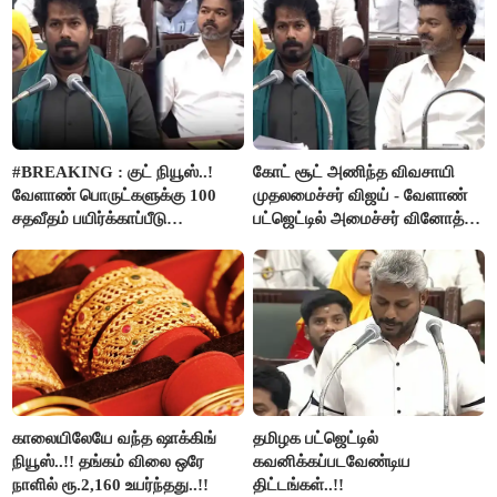
#BREAKING : குட் நியூஸ்..!
கோட் சூட் அணிந்த விவசாயி
வேளாண் பொருட்களுக்கு 100
முதலமைச்சர் விஜய் - வேளாண்
சதவீதம் பயிர்க்காப்பீடு
பட்ஜெட்டில் அமைச்சர் வினோத்
வழங்கபடும் - அமைச்சர்
பெருமிதம்..!
வினோத்..!
காலையிலேயே வந்த ஷாக்கிங்
தமிழக பட்ஜெட்டில்
நியூஸ்..!! தங்கம் விலை ஒரே
கவனிக்கப்படவேண்டிய
நாளில் ரூ.2,160 உயர்ந்தது..!!
திட்டங்கள்..!!