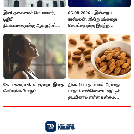
இனி தலைமைச் செயலாளர்,
06-08-2026 - இன்றைய
டிஜிபி
ராசிபலன்: இன்று உங்களது
நியமனங்களுக்கு ஆளுநரின்
செயல்களுக்கு இருந்த
ஒப்புதல் தேவையில்லை -
முட்டுகட்டைகள் விலகும்.
தமிழ்நாடு அரசு அதிரடி..!
எதிர்பார்த்த உதவிகள் கிடைக்கும்.
பணவரத்து கூடும்..!
கோப உணர்ச்சிகள் குறைய இதை
தினசரி பாதாம் பால் அல்லது
செய்யுங்க போதும்
பாதாம் எண்ணெயை உதட்டில்
தடவினால் என்ன நன்மை
தெரியுமா ?