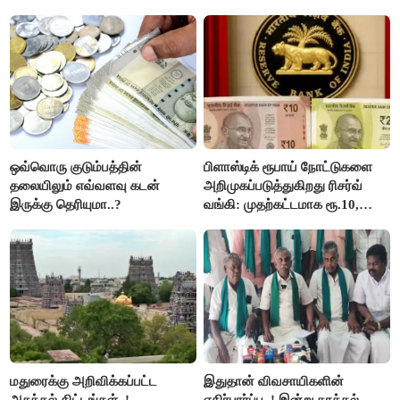
ஒவ்வொரு குடும்பத்தின்
பிளாஸ்டிக் ரூபாய் நோட்டுகளை
தலையிலும் எவ்வளவு கடன்
அறிமுகப்படுத்துகிறது ரிசர்வ்
இருக்கு தெரியுமா..?
வங்கி: முதற்கட்டமாக ரூ.10,
ரூ.20 நோட்டுகள் அச்சடிப்பு!
மதுரைக்கு அறிவிக்கப்பட்ட
இதுதான் விவசாயிகளின்
அசத்தல் திட்டங்கள்..!
எதிர்பார்ப்பு..! இன்று தாக்கல்