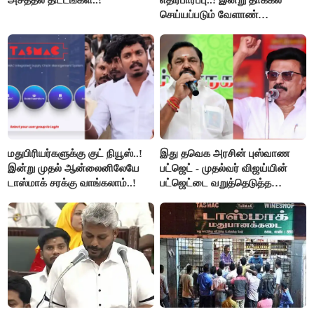
செய்யப்படும் வேளாண்
பட்ஜெட்டுக்கு பி.ஆர்.பாண்டியன்
கோரிக்கை!
மதுபிரியர்களுக்கு குட் நியூஸ்..!
இது தவெக அரசின் புஸ்வாண
இன்று முதல் ஆன்லைனிலேயே
பட்ஜெட் - முதல்வர் விஜய்யின்
டாஸ்மாக் சரக்கு வாங்கலாம்..!
பட்ஜெட்டை வறுத்தெடுத்த
மு.க.ஸ்டாலின், இபிஎஸ்..!