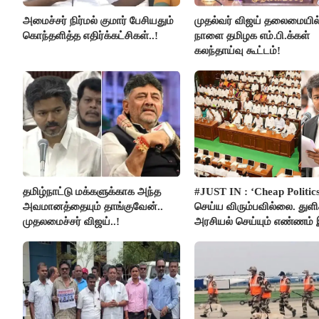
அமைச்சர் நிர்மல் குமார் பேசியதும்
முதல்வர் விஜய் தலைமையில
கொந்தளித்த எதிர்க்கட்சிகள்..!
நாளை தமிழக எம்.பி.க்கள்
கலந்தாய்வு கூட்டம்!
தமிழ்நாட்டு மக்களுக்காக அந்த
#JUST IN : ‘Cheap Politics
அவமானத்தையும் தாங்குவேன்..
செய்ய விரும்பவில்லை. துள
முதலமைச்சர் விஜய்..!
அரசியல் செய்யும் எண்ணம்
- உதயநிதிக்கு முதல்வர் விஜ
பதில்!