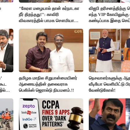
்
"கேரள மழையால் தான் கர்நாடகா
விஐபி தரிசனத்திற்கு ச
நீர் திறந்தது!": காவிரி
எந்த VIP கோயிலுக்கு 
விவகாரத்தில் பாமக சௌமியா
கண்டிப்பாக இதை செய்
அன்புமணி சாடல்!
அமைச்சர் ரமேஷ்..!
’
தமிழக மாநில சிறுபான்மையினர்
நெசவாளர்களுக்கு ஆ
ிகூட
ஆணையத்தின் தலைவராக
வீடியோ வெளியிட்டு பி
 இல்லை
பெலிக்ஸ் ஜெரால்டு நியமனம்.!!
வேண்டுகோள்!
ய்