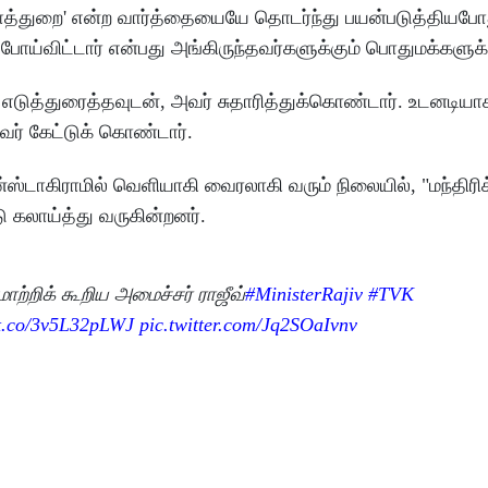
லாத்துறை' என்ற வார்த்தையையே தொடர்ந்து பயன்படுத்தியபோ
ய்விட்டார் என்பது அங்கிருந்தவர்களுக்கும் பொதுமக்களுக்கும
் எடுத்துரைத்தவுடன், அவர் சுதாரித்துக்கொண்டார். உடனடியாக
அவர் கேட்டுக் கொண்டார்.
்ஸ்டாகிராமில் வெளியாகி வைரலாகி வரும் நிலையில், "மந்திரிக
ு கலாய்த்து வருகின்றனர்.
ாற்றிக் கூறிய அமைச்சர் ராஜீவ்
#MinisterRajiv
#TVK
/t.co/3v5L32pLWJ
pic.twitter.com/Jq2SOaIvnv