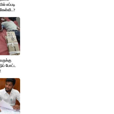
ில் எப்படி
கேள்வி..?
வருக்கு
டுப் போட்ட
!