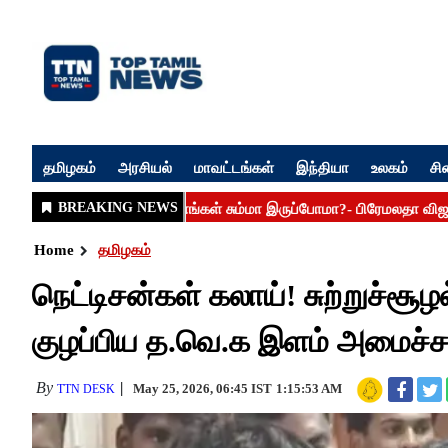
தமிழகம்
அரசியல்
மாவட்டங்கள்
இந்தியா
உலகம்
சி
Home
தமிழகம்
நெட்டிசன்கள் கலாய்! சுற்றுச்சூழ
குழப்பிய த.வெ.க இளம் அமைச்சர்
By
May 25, 2026, 06:45 IST
1:15:53 AM
TTN DESK