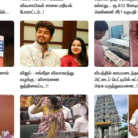
விவசாயிகள் சாலை மறியல்
உள்ளது... ரூ.832 கோடிய
ில்
போராட்டம்..!
அண்ணன் சீர்? ரகுபதி 
னால்
விஜய் - சங்கீதா விவாகரத்து
விபத்தில் காயமடைந்த
வழக்கு : விசாரணை
அட்டைப் பெட்டியில் கட்
ஒத்திவைப்பு..!!
அரசு மருத்துவமனை..!