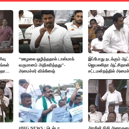
ிவு
“ஊழலை ஒழித்ததால் டாஸ்மாக்
இப்போது நடக்கும் ஆட்ச
ங்கள்
வருமானம் அதிகரித்தது”-
ஜெயலலிதா ஆட்சிதான்
லதா
அமைச்சர் விக்னேஷ்
சட்டமன்றத்தில் அமைச
அர்ஜுனா அதிரடி பேச்ச
#BIG NEWS : டெல்டா
அரசின் நிதி அரைகு