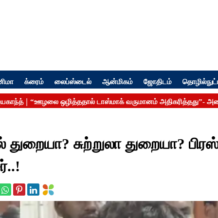
னிமா
க்ரைம்
லைப்ஸ்டைல்
ஆன்மிகம்
ஜோதிடம்
தொழில்நுட்
ல் துறையா? சுற்றுலா துறையா? பிரஸ்ம
..!