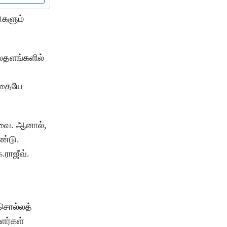
ுகளும்
லைதளங்களில்
பதையே
்பவை. ஆனால்,
ண்டு.
ராஜீவ்.
 சொல்லத்
ளர்கள்