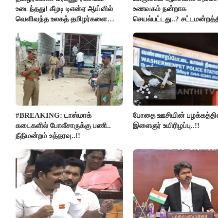
உடைந்தது! கீழடி டிஎன்ஏ ஆய்வில்
உணவகம் நன்றாக
வெளிவந்த உலகத் தமிழர்களை
செயல்பட்டது..? சட்டமன்றத்த
மெய்சிலிர்க்க வைக்கும் உண்மை!
நடந்த காரசார விவாதம்..!
#BREAKING: டாஸ்மாக்
போதை ஊசியின் பழக்கத்தி
கடைகளில் போலீசாருக்கு பணி..
இளைஞர் உயிரிழப்பு..!!
நீதிமன்றம் உத்தரவு..!!