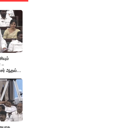
ியும்
 –
்சர் ஆதவ்
ு!
றையாக