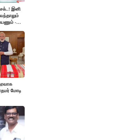
ெக்..! இனி
வந்தாலும்
யணும் -
தரவாக
ரதமர் மோடி