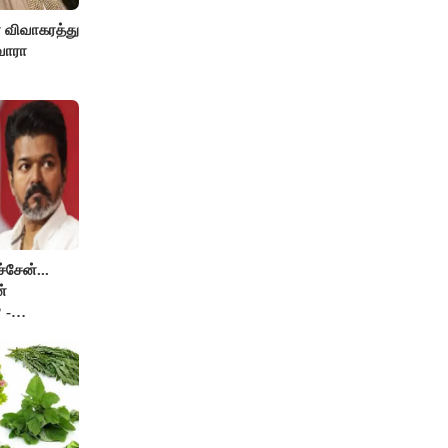
ா விவாகரத்து
வாரா
சேன்...
்
 -