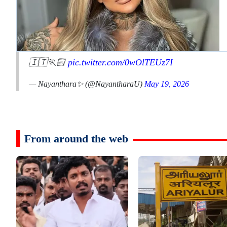
🇮🇹🏃🏻
pic.twitter.com/0wOlTEUz7I
— Nayanthara✨ (@NayantharaU)
May 19, 2026
From around the web