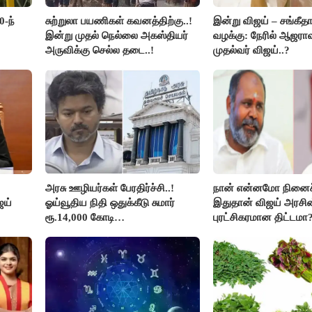
0-ந்
சுற்றுலா பயணிகள் கவனத்திற்கு..!
இன்று விஜய் – சங்கீத
இன்று முதல் நெல்லை அகஸ்தியர்
வழக்கு: நேரில் ஆஜரா
அருவிக்கு செல்ல தடை..!
முதல்வர் விஜய்..?
அரசு ஊழியர்கள் பேரதிர்ச்சி..!
நான் என்னமோ நினைச்
ஜய்
ஓய்வூதிய நிதி ஒதுக்கீடு சுமார்
இதுதான் விஜய் அரசின
ரூ.14,000 கோடி
புரட்சிகரமான திட்டமா?
குறைக்கப்பட்டுள்ளது..!
ஆர்.பி.உதயகுமார்..!