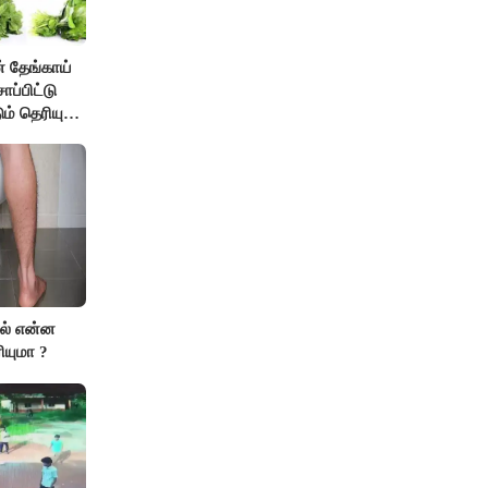
் தேங்காய்
ாப்பிட்டு
ும் தெரியுமா
ால் என்ன
ியுமா ?