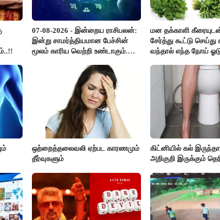
ு
07-08-2026 - இன்றைய ராசிபலன்:
மன தக்காளி கீரையுடன
இன்று சாமர்த்தியமான பேச்சின்
சேர்த்து கூட்டு செய்து ச
..!!
மூலம் காரிய வெற்றி உண்டாகும்.
வந்தால் எந்த நோய் ஓட
அடுத்தவரை நம்பி பொறுப்புகளை
?
ஒப்படைப்பதில் கவனம் தேவை..!
ம்
ஒற்றைத்தலைவலி ஏற்பட காரணமும்
கிட்னியில் கல் இருந்த
தீர்வுகளும்
அறிகுறி இருக்கும் தெர