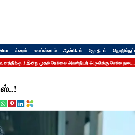
னிமா
க்ரைம்
லைப்ஸ்டைல்
ஆன்மிகம்
ஜோதிடம்
தொழில்நுட்
்..!