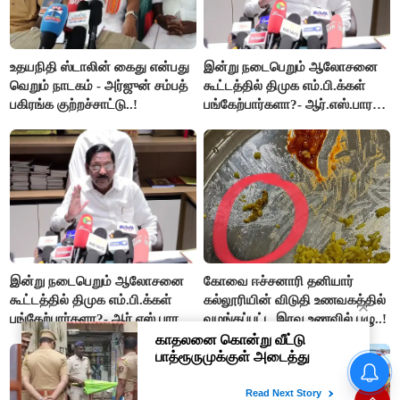
உதயநிதி ஸ்டாலின் கைது என்பது
இன்று நடைபெறும் ஆலோசனை
வெறும் நாடகம் - அர்ஜுன் சம்பத்
கூட்டத்தில் திமுக எம்.பி.க்கள்
பகிரங்க குற்றச்சாட்டு..!
பங்கேற்பார்களா?- ஆர்.எஸ்.பாரதி
விளக்கம்..!
இன்று நடைபெறும் ஆலோசனை
கோவை ஈச்சனாரி தனியார்
கூட்டத்தில் திமுக எம்.பி.க்கள்
கல்லூரியின் விடுதி உணவகத்தில்
பங்கேற்பார்களா?- ஆர்.எஸ்.பாரதி
வழங்கப்பட்ட இரவு உணவில் புழு..!
விளக்கம்..!