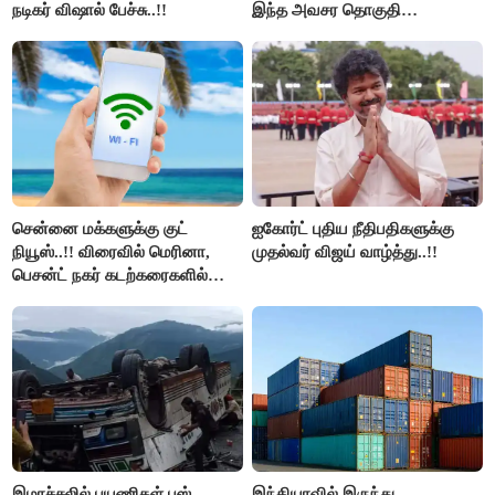
நடிகர் விஷால் பேச்சு..!!
இந்த அவசர தொகுதி
மறுவரையறை நாடகத்தை
அரங்கேற்றுகிறார் முதலமைச்சர் -
திமுக ஐடி விங்..!!
சென்னை மக்களுக்கு குட்
ஐகோர்ட் புதிய நீதிபதிகளுக்கு
நியூஸ்..!! விரைவில் மெரினா,
முதல்வர் விஜய் வாழ்த்து..!!
பெசன்ட் நகர் கடற்கரைகளில்
இலவச Wi-Fi வசதி..!!
இமாச்சலில் பயணிகள் பஸ்
இந்தியாவில் இருந்து