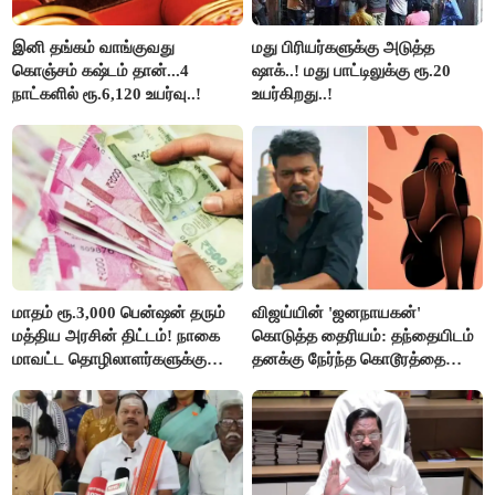
இனி தங்கம் வாங்குவது
மது பிரியர்களுக்கு அடுத்த
கொஞ்சம் கஷ்டம் தான்...4
ஷாக்..! மது பாட்டிலுக்கு ரூ.20
நாட்களில் ரூ.6,120 உயர்வு..!
உயர்கிறது..!
மாதம் ரூ.3,000 பென்ஷன் தரும்
விஜய்யின் 'ஜனநாயகன்'
மத்திய அரசின் திட்டம்! நாகை
கொடுத்த தைரியம்: தந்தையிடம்
மாவட்ட தொழிலாளர்களுக்கு
தனக்கு நேர்ந்த கொடூரத்தை
ஆட்சியர் வெளியிட்ட சூப்பர்
கூறிய சிறுமி!
செய்தி!