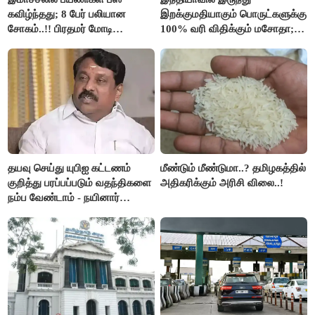
கவிழ்ந்தது; 8 பேர் பலியான
இறக்குமதியாகும் பொருட்களுக்கு
சோகம்..!! பிரதமர் மோடி
100% வரி விதிக்கும் மசோதா;
இரங்கல்..!!
அமெரிக்கா நிறைவேற்றம்..!!
தயவு செய்து யுபிஐ கட்டணம்
மீண்டும் மீண்டுமா..? தமிழகத்தில்
குறித்து பரப்பப்படும் வதந்திகளை
அதிகரிக்கும் அரிசி விலை..!
நம்ப வேண்டாம் - நயினார்
நாகேந்திரன்..!!