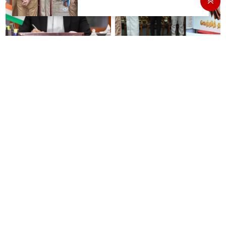
இந்த படிப்பிற்கு 'நீட்' தேர்வு
'வெற்றி தறி' விற்பனை
வேண்டாமே - பிரதமர் மோடிக்கு
நிலையங்களை தொடங்கி
முதலமைச்சர் விஜய் கடிதம்..!
வைத்தார் முதலமைச்சர் விஜய்..!
சொன்னதை செய்வார்
12 வயது சிறுமியை சீரழித்த
ரஜினிகாந்த்..! இது எப்போ
இளைஞருக்கு 10 ஆண்டுகள்
நடக்கிறதோ அப்போ நிச்சயமாக
கடுங்காவல் தண்டனை!
ரஜினி ₹1 கோடி தருவார் - லதா
ரஜினிகாந்த்..!