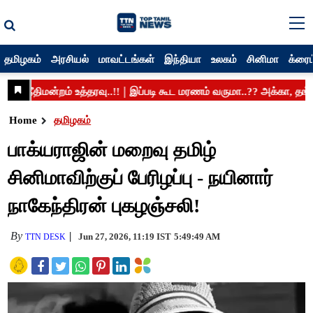
தமிழகம்
அரசியல்
மாவட்டங்கள்
இந்தியா
உலகம்
சினிமா
க்ரைம
Home
தமிழகம்
பாக்யராஜின் மறைவு தமிழ்
சினிமாவிற்குப் பேரிழப்பு - நயினார்
நாகேந்திரன் புகழஞ்சலி!
By
Jun 27, 2026, 11:19 IST
5:49:49 AM
TTN DESK