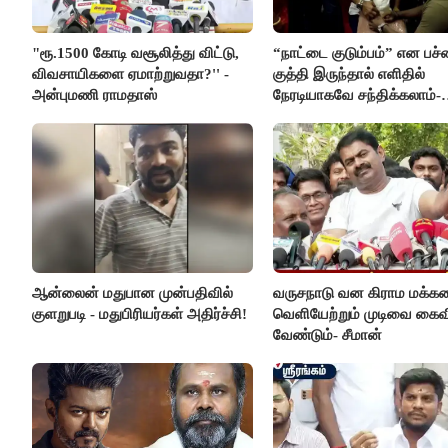
"ரூ.1500 கோடி வசூலித்து விட்டு,
“நாட்டை குடும்பம்” என பச்
விவசாயிகளை ஏமாற்றுவதா?'' -
குத்தி இருந்தால் எளிதில்
அன்புமணி ராமதாஸ்
நேரடியாகவே சந்திக்கலாம்-
சரத்குமார்
ஆன்லைன் மதுபான முன்பதிவில்
வருசநாடு வன கிராம மக்க
குளறுபடி - மதுபிரியர்கள் அதிர்ச்சி!
வெளியேற்றும் முடிவை கைவ
வேண்டும்- சீமான்