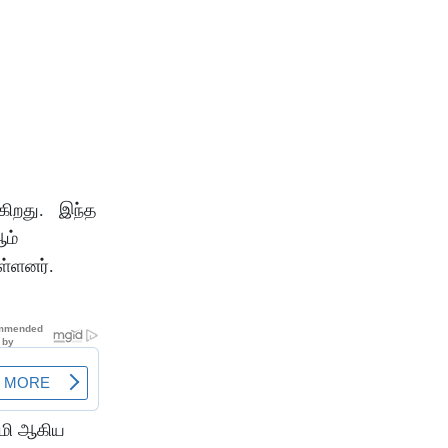
ுகிறது. இந்த
ஆம்
ள்ளனர்.
ுமி ஆகிய