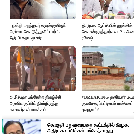
“நன்றி மறந்தவர்களுக்குவிஜய்
தி.மு.க. ஆட்சியில் தூங்கிக்
அல்வா கொடுத்துவிட்டார்”-
கொண்டிருந்தார்களா? - அமை
ஆர்.பி.உதயகுமார்
ரமேஷ்
அமித்ஷா பங்கேற்ற நிகழ்ச்சி-
#BREAKING தனியார் மயம
அணிவகுப்பில் நின்றிருந்த
குலசேகரப்பட்டினம் ராக்கெட்
காவலர்கள் மயக்கம்
ஏவுதளம்!