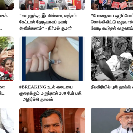
சைக்
"ஊழலுக்கு இடமில்லை, லஞ்சம்
"போதையை ஒழிப்போம
கேட்டால் நேரடியாகப் புகார்
சொல்லிவிட்டு மதுவால்
அளிக்கலாம்" - நிர்மல் குமார்
கோடி கூடுதல் வருவாய
கிடைக்கும்னு சொல்றா
மார்க்கண்டேயன்
ளை
#BREAKING உடல் எடையை
நீலகிரியில் புலி தாக்கி
ிட
குறைக்கும் மருந்தால் 200 பேர் பலி
– அதிர்ச்சி தகவல்