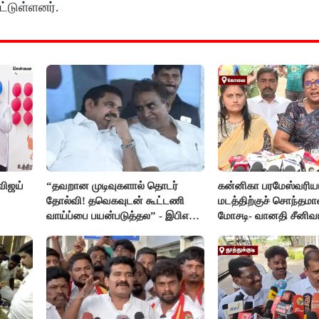
பட்டுள்ளனர்.
விஜய்
“தவறான முடிவுகளால் தொடர்
கன்னிகா பரமேஸ்வரிய
தோல்வி! தவெகவுடன் கூட்டணி
மடத்திற்குச் சொந்தமா
வாய்ப்பை பயன்படுத்தல” - இபிஎஸ்
மோசடி- வானதி சீனிவ
மீது சரமாரி குற்றச்சாட்டு
கண்டனம்