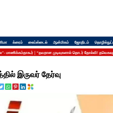
னிமா
க்ரைம்
லைப்ஸ்டைல்
ஆன்மிகம்
ஜோதிடம்
தொழில்நுட்
தில் இருவர் தேர்வு