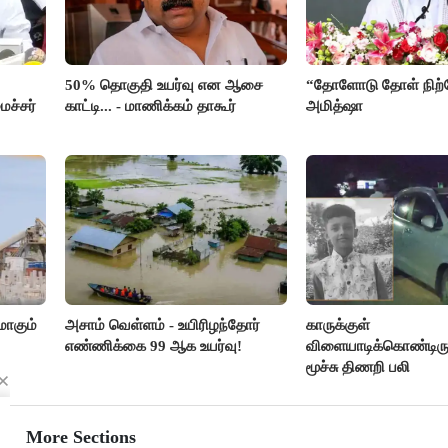
50% தொகுதி உயர்வு என ஆசை
“தோளோடு தோள் நிற்
ச்சர்
காட்டி... - மாணிக்கம் தாகூர்
அமித்ஷா
ாகும்
அசாம் வெள்ளம் - உயிரிழந்தோர்
காருக்குள்
எண்ணிக்கை 99 ஆக உயர்வு!
விளையாடிக்கொண்டிருந
மூச்சு திணறி பலி
More Sections