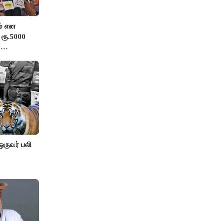
் என
 ரூ.5000
்
ங்க”-
 ஒருவர் பலி