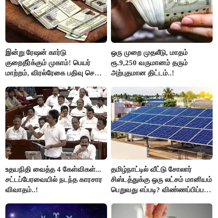
இன்று ரேஷன் கார்டு
ஒரு முறை முதலீடு, மாதம்
குறைதீர்க்கும் முகாம்! பெயர்
ரூ.9,250 வருமானம் தரும்
மாற்றம், விரல்ரேகை பதிவு செய்ய
அற்புதமான திட்டம்..!
அரிய வாய்ப்பு!
உதயநிதி வைத்த 4 கேள்விகள்...
தமிழ்நாட்டில் வீட்டு சோலார்
சட்டப்பேரவையில் நடந்த காரசார
சிஸ்டத்துக்கு ஒரு லட்சம் மானியம்
விவாதம்..!
பெறுவது எப்படி? விண்ணப்பிப்பது
எப்படி?