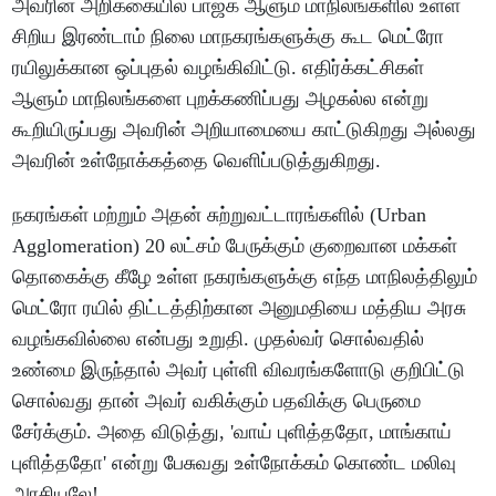
அவரின் அறிக்கையில் பாஜக ஆளும் மாநிலங்களில் உள்ள
சிறிய இரண்டாம் நிலை மாநகரங்களுக்கு கூட மெட்ரோ
ரயிலுக்கான ஒப்புதல் வழங்கிவிட்டு. எதிர்க்கட்சிகள்
ஆளும் மாநிலங்களை புறக்கணிப்பது அழகல்ல என்று
கூறியிருப்பது அவரின் அறியாமையை காட்டுகிறது அல்லது
அவரின் உள்நோக்கத்தை வெளிப்படுத்துகிறது.
நகரங்கள் மற்றும் அதன் சுற்றுவட்டாரங்களில் (Urban
Agglomeration) 20 லட்சம் பேருக்கும் குறைவான மக்கள்
தொகைக்கு கீழே உள்ள நகரங்களுக்கு எந்த மாநிலத்திலும்
மெட்ரோ ரயில் திட்டத்திற்கான அனுமதியை மத்திய அரசு
வழங்கவில்லை என்பது உறுதி. முதல்வர் சொல்வதில்
உண்மை இருந்தால் அவர் புள்ளி விவரங்களோடு குறிபிட்டு
சொல்வது தான் அவர் வகிக்கும் பதவிக்கு பெருமை
சேர்க்கும். அதை விடுத்து, 'வாய் புளித்ததோ, மாங்காய்
புளித்ததோ' என்று பேசுவது உள்நோக்கம் கொண்ட மலிவு
அரசியலே!