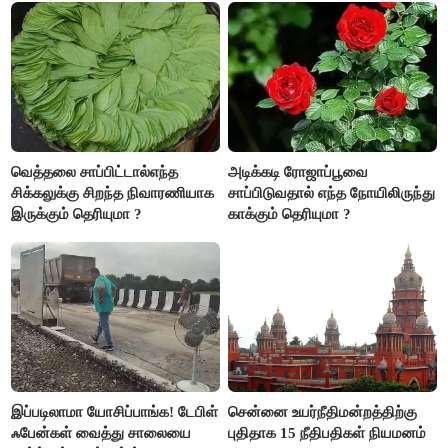
வெத்தலை சாப்பிட்டால்எந்த
அடிக்கடி ரோஜாப்பூவை
சிக்கலுக்கு சிறந்த நிவாரணியாக
சாப்பிடுவதால் எந்த நோயிலிருந்து
இருக்கும் தெரியுமா ?
காக்கும் தெரியுமா ?
இப்படிலாமா யோசிப்பாங்க! டேபிள்
சென்னை உயர்நீதிமன்றத்திற்கு
ஃபேன்கள் வைத்து சாலையை
புதிதாக 15 நீதிபதிகள் நியமனம்