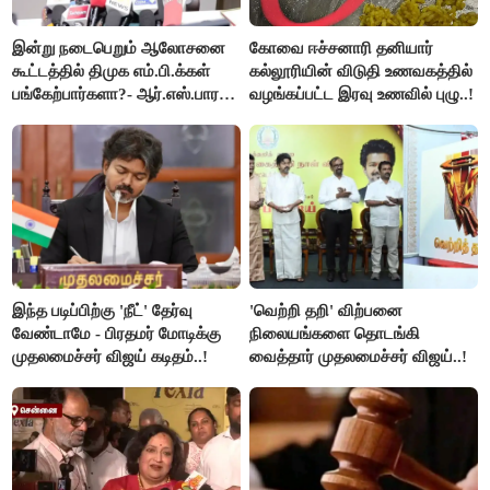
இன்று நடைபெறும் ஆலோசனை
கோவை ஈச்சனாரி தனியார்
கூட்டத்தில் திமுக எம்.பி.க்கள்
கல்லூரியின் விடுதி உணவகத்தில்
பங்கேற்பார்களா?- ஆர்.எஸ்.பாரதி
வழங்கப்பட்ட இரவு உணவில் புழு..!
விளக்கம்..!
இந்த படிப்பிற்கு 'நீட்' தேர்வு
'வெற்றி தறி' விற்பனை
வேண்டாமே - பிரதமர் மோடிக்கு
நிலையங்களை தொடங்கி
முதலமைச்சர் விஜய் கடிதம்..!
வைத்தார் முதலமைச்சர் விஜய்..!