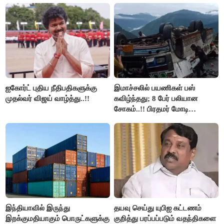
அரங்கேற்றுகிறார் முதலமைச்சர் -
திமுக ஐடி விங்..!!
ஐகோர்ட் புதிய நீதிபதிகளுக்கு
இமாச்சலில் பயணிகள் பஸ்
முதல்வர் விஜய் வாழ்த்து..!!
கவிழ்ந்தது; 8 பேர் பலியான
சோகம்..!! பிரதமர் மோடி
இரங்கல்..!!
இந்தியாவில் இருந்து
தயவு செய்து யுபிஐ கட்டணம்
இறக்குமதியாகும் பொருட்களுக்கு
குறித்து பரப்பப்படும் வதந்திகளை