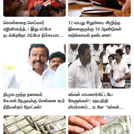
சொன்னதை செய்வார்
12 வயது சிறுமியை சீரழித்த
ரஜினிகாந்த்..! இது எப்போ
இளைஞருக்கு 10 ஆண்டுகள்
நடக்கிறதோ அப்போ நிச்சயமாக
கடுங்காவல் தண்டனை!
ரஜினி ₹1 கோடி தருவார் - லதா
ரஜினிகாந்த்..!
திமுக மூத்த தலைவர்
உங்கள் மாமனார்கிட்டயே
கே.என்.நேருவுக்கு சென்னை உயர்
கேளுங்கள்!: உதயநிதி
நீதிமன்றம் நோட்டீஸ்!
விமர்சனம்... உடனே "உங்கள்
அப்பாவிடம் கேளுங்கள்" என
ஆதவ் அர்ஜுனா பதிலடி!