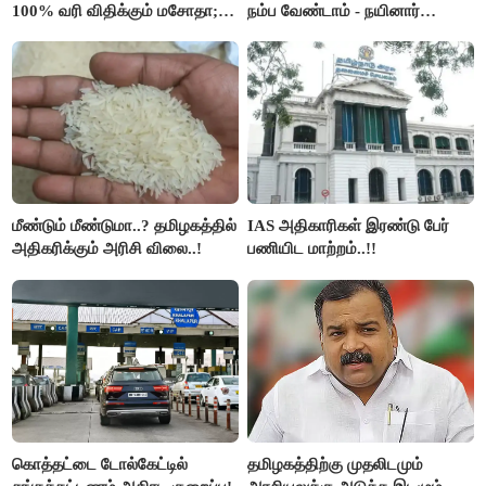
100% வரி விதிக்கும் மசோதா;
நம்ப வேண்டாம் - நயினார்
அமெரிக்கா நிறைவேற்றம்..!!
நாகேந்திரன்..!!
மீண்டும் மீண்டுமா..? தமிழகத்தில்
IAS அதிகாரிகள் இரண்டு பேர்
அதிகரிக்கும் அரிசி விலை..!
பணியிட மாற்றம்..!!
கொத்தட்டை டோல்கேட்டில்
தமிழகத்திற்கு முதலிடமும்