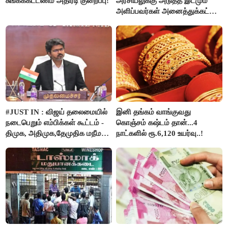
சுங்கக்கட்டணம் அதிரடி குறைப்பு!
அரசியலுக்கு அடுத்த இடமும்
அளிப்பவர்கள் அனைத்துக்கட்சி
கூட்டத்தில் நிச்சயம்
பங்கேற்பார்கள் - மாணிக்கம்
தாகூர்..!!
#JUST IN : விஜய் தலைமையில்
இனி தங்கம் வாங்குவது
நடைபெறும் எம்பிக்கள் கூட்டம் -
கொஞ்சம் கஷ்டம் தான்...4
திமுக, அதிமுக,தேமுதிக மநீம
நாட்களில் ரூ.6,120 உயர்வு..!
புறக்கணிப்பு..!