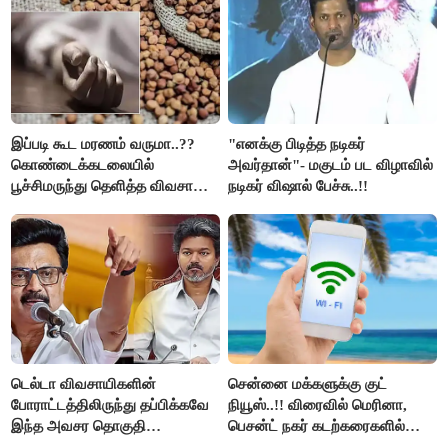
இப்படி கூட மரணம் வருமா..??
"எனக்கு பிடித்த நடிகர்
கொண்டைக்கடலையில்
அவர்தான்"- மகுடம் பட விழாவில்
பூச்சிமருந்து தெளித்த விவசாயி;
நடிகர் விஷால் பேச்சு..!!
வீட்டில் தூங்கிக் கொண்டிருந்த 2
மகள்கள் உயிரிழப்பு..!!
டெல்டா விவசாயிகளின்
சென்னை மக்களுக்கு குட்
போராட்டத்திலிருந்து தப்பிக்கவே
நியூஸ்..!! விரைவில் மெரினா,
இந்த அவசர தொகுதி
பெசன்ட் நகர் கடற்கரைகளில்
மறுவரையறை நாடகத்தை
இலவச Wi-Fi வசதி..!!