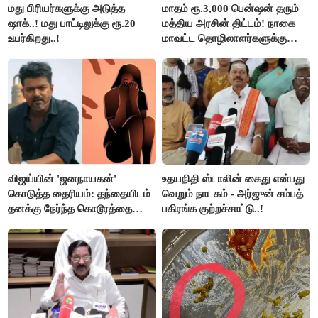
மது பிரியர்களுக்கு அடுத்த
மாதம் ரூ.3,000 பென்ஷன் தரும்
ஷாக்..! மது பாட்டிலுக்கு ரூ.20
மத்திய அரசின் திட்டம்! நாகை
உயர்கிறது..!
மாவட்ட தொழிலாளர்களுக்கு
ஆட்சியர் வெளியிட்ட சூப்பர்
செய்தி!
விஜய்யின் 'ஜனநாயகன்'
உதயநிதி ஸ்டாலின் கைது என்பது
கொடுத்த தைரியம்: தந்தையிடம்
வெறும் நாடகம் - அர்ஜுன் சம்பத்
தனக்கு நேர்ந்த கொடூரத்தை
பகிரங்க குற்றச்சாட்டு..!
கூறிய சிறுமி!