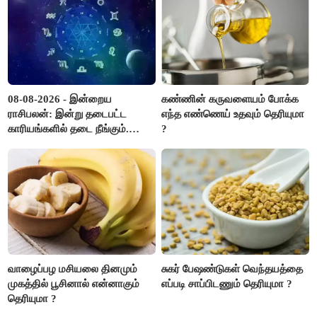
08-08-2026 - இன்றைய
கண்ணின் கருவளையம் போக்க
ராசிபலன்: இன்று தடைபட்ட
எந்த எண்ணெய் உதவும் தெரியுமா
காரியங்களில் தடை நீங்கும்.
?
பணவரத்து எதிர்பார்த்தபடி
இருக்கும். ஆன்மீக எண்ணம்
அதிகரிக்கும்..!
வாழைப்பழ மசியலை தினமும்
சுகர் பேஷண்டுகள் வெந்தயத்தை
முகத்தில் பூசினால் என்னாகும்
எப்படி சாப்பிடணும் தெரியுமா ?
தெரியுமா ?