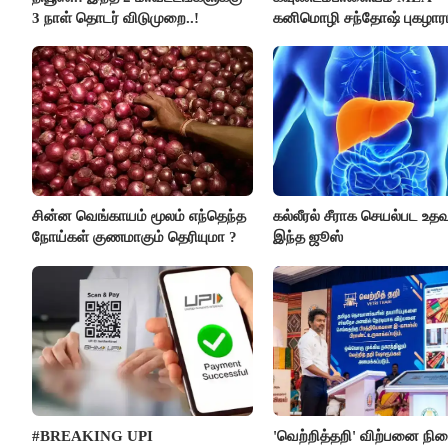
3 நாள் தொடர் விடுமுறை..!
கனிமொழி சந்தோஷ் புகழாரம்
சின்ன வெங்காயம் மூலம் எந்தெந்த
கல்லீரல் சீராக செயல்பட உதவு
நோய்கள் குணமாகும் தெரியுமா ?
இந்த ஜூஸ்
#BREAKING UPI
'வெற்றித்தறி' விற்பனை நி