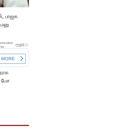
ன், பாஜக
 மனு
பதாக
் பேச