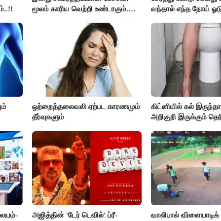
..!!
மூலம் காரிய வெற்றி உண்டாகும்.
வந்தால் எந்த நோய் ஓட
அடுத்தவரை நம்பி பொறுப்புகளை
?
ஒப்படைப்பதில் கவனம் தேவை..!
ம்
ஒற்றைத்தலைவலி ஏற்பட காரணமும்
கிட்னியில் கல் இருந்த
தீர்வுகளும்
அறிகுறி இருக்கும் தெர
லையம்-
அஜித்தின் 'டேர் டெவில்' ப்ரீ-
வாலிபால் விளையாடிக்