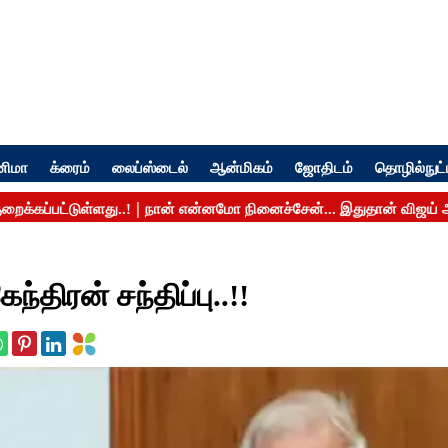
னிமா
க்ரைம்
லைப்ஸ்டைல்
ஆன்மிகம்
ஜோதிடம்
தொழில்நுட்
திரன் சந்திப்பு..!!