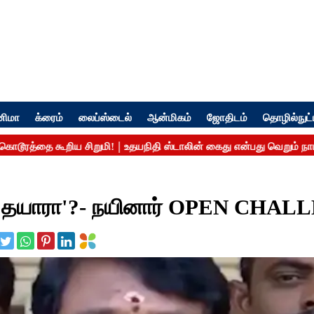
னிமா
க்ரைம்
லைப்ஸ்டைல்
ஆன்மிகம்
ஜோதிடம்
தொழில்நுட்
் தயாரா'?- நயினார் OPEN CHA