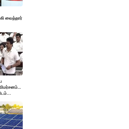
ி வைத்தார்
ே
ிமர்சனம்...
ிடம்
் அர்ஜுனா