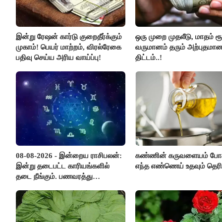
இன்று ரேஷன் கார்டு குறைதீர்க்கும்
ஒரு முறை முதலீடு, மாதம் ரூ
முகாம்! பெயர் மாற்றம், விரல்ரேகை
வருமானம் தரும் அற்புதமா
பதிவு செய்ய அரிய வாய்ப்பு!
திட்டம்..!
08-08-2026 - இன்றைய ராசிபலன்:
கண்ணின் கருவளையம் போ
இன்று தடைபட்ட காரியங்களில்
எந்த எண்ணெய் உதவும் தெரி
தடை நீங்கும். பணவரத்து
எதிர்பார்த்தபடி இருக்கும். ஆன்மீக
எண்ணம் அதிகரிக்கும்..!