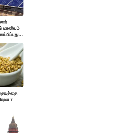
லார்
சம் மானியம்
ணப்பிப்பது
ந்தயத்தை
ியுமா ?