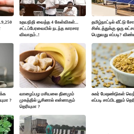
.9,250
உதயநிதி வைத்த 4 கேள்விகள்...
தமிழ்நாட்டில் வீட்டு சோ
ன
சட்டப்பேரவையில் நடந்த காரசார
சிஸ்டத்துக்கு ஒரு லட்
விவாதம்..!
பெறுவது எப்படி? விண்
எப்படி?
க்க
வாழைப்பழ மசியலை தினமும்
சுகர் பேஷண்டுகள் வெ
யுமா ?
முகத்தில் பூசினால் என்னாகும்
எப்படி சாப்பிடணும் தெர
தெரியுமா ?