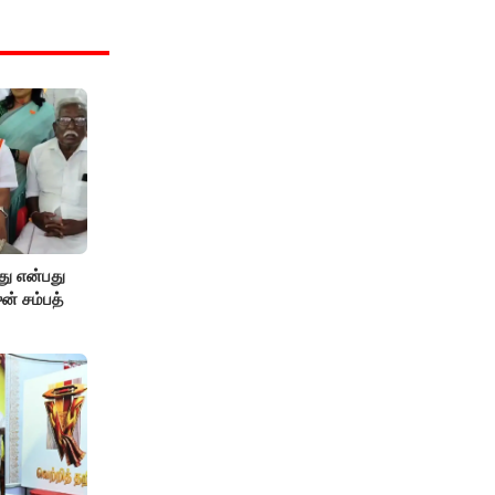
து என்பது
ன் சம்பத்
!