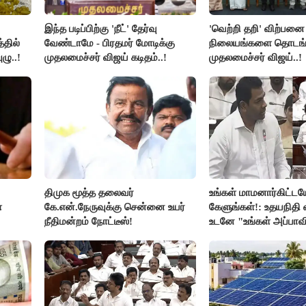
இந்த படிப்பிற்கு 'நீட்' தேர்வு
'வெற்றி தறி' விற்பனை
்தில்
வேண்டாமே - பிரதமர் மோடிக்கு
நிலையங்களை தொடங்க
ழு..!
முதலமைச்சர் விஜய் கடிதம்..!
முதலமைச்சர் விஜய்..!
திமுக மூத்த தலைவர்
உங்கள் மாமனார்கிட்டய
்
கே.என்.நேருவுக்கு சென்னை உயர்
கேளுங்கள்!: உதயநிதி வ
நீதிமன்றம் நோட்டீஸ்!
உடனே "உங்கள் அப்பாவ
கேளுங்கள்" என ஆதவ
பதிலடி!