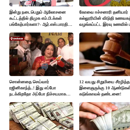
இன்று நடைபெறும் ஆலோசனை
கோவை ஈச்சனாரி தனியார்
கூட்டத்தில் திமுக எம்.பி.க்கள்
கல்லூரியின் விடுதி உணவகத
பங்கேற்பார்களா?- ஆர்.எஸ்.பாரதி
வழங்கப்பட்ட இரவு உணவில் பு
விளக்கம்..!
சொன்னதை செய்வார்
12 வயது சிறுமியை சீரழித்த
ரஜினிகாந்த்..! இது எப்போ
இளைஞருக்கு 10 ஆண்டுகள
நடக்கிறதோ அப்போ நிச்சயமாக
கடுங்காவல் தண்டனை!
ரஜினி ₹1 கோடி தருவார் - லதா
ரஜினிகாந்த்..!