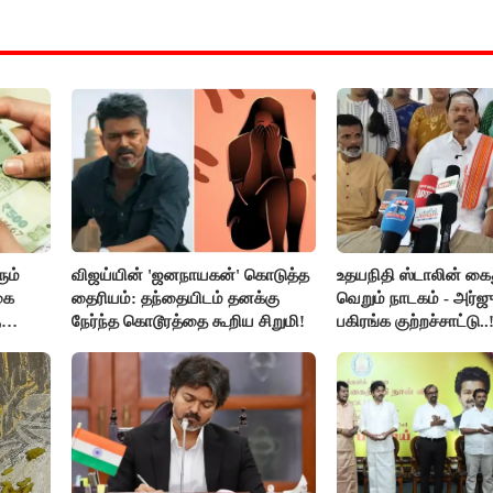
ும்
விஜய்யின் 'ஜனநாயகன்' கொடுத்த
உதயநிதி ஸ்டாலின் கை
கை
தைரியம்: தந்தையிடம் தனக்கு
வெறும் நாடகம் - அர்ஜு
ு
நேர்ந்த கொடூரத்தை கூறிய சிறுமி!
பகிரங்க குற்றச்சாட்டு..