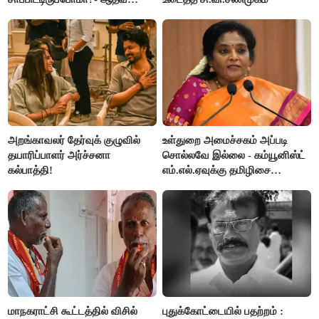
அர்ஜூனா
அறங்காவலர் தேர்வுக் குழுவில்
உள்துறை அமைச்சகம் அப்படி
தயாரிப்பாளர் அர்ச்சனா
சொல்லவே இல்லை - கம்யூனிஸ்ட்
கல்பாத்தி!
எம்.எல்.ஏவுக்கு தமிழிசை
கண்டனம்!
மாநகராட்சி கூட்டத்தில் விசில்
புதுக்கோட்டையில் பதற்றம் :