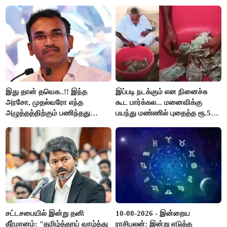
முதல் அமைச்சர் விஜய்.!!
இது தான் தவெக..!! இந்த
இப்படி நடக்கும் என நினைச்சு
அரசோ, முதல்வரோ எந்த
கூட பார்க்கல... மனைவிக்கு
அழுத்தத்திற்கும் பணிந்தது
பயந்து மண்ணில் புதைத்த ரூ.5
கிடையாது; அமைச்சர்
லட்சம்; கடைசியில் நடந்தது...
அருண்ராஜ்..!
சட்டசபையில் இன்று தனி
10-08-2026 - இன்றைய
தீர்மானம்: "தமிழ்த்தாய் வாழ்த்து
ராசிபலன்: இன்று எடுத்த