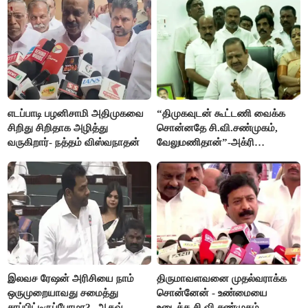
எடப்பாடி பழனிசாமி அதிமுகவை
“திமுகவுடன் கூட்டணி வைக்க
சிறிது சிறிதாக அழித்து
சொன்னதே சி.வி.சண்முகம்,
வருகிறார்- நத்தம் விஸ்வநாதன்
வேலுமணிதான்”-அக்ரி
கிருஷ்ணமூர்த்தி
இலவச ரேஷன் அரிசியை நாம்
திருமாவளவனை முதல்வராக்க
ஒருமுறையாவது சமைத்து
சொன்னேன் - உண்மையை
சாப்பிட்டிருப்போமா?- ஆதவ்
உடைத்த சி.வி.சண்முகம்