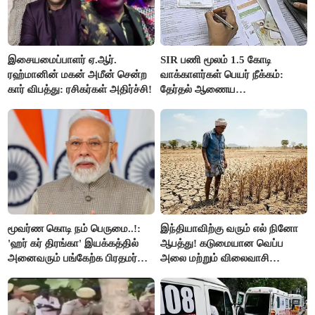
இசையமைப்பாளர் ஏ.ஆர்.
SIR பணி மூலம் 1.5 கோடி
ரஹ்மானின் மகன் அமீன் சென்ற
வாக்காளர்கள் பெயர் நீக்கம்:
கார் விபத்து: ரசிகர்கள் அதிர்ச்சி!
தேர்தல் ஆணைய
நடவடிக்கையால் பரபரப்பு!
மூவர்ண கொடி நம் பெருமை..!:
இந்தியாவிற்கு வரும் எல் நினோ
'ஹர் கர் திரங்கா' இயக்கத்தில்
ஆபத்து! கடுமையான வெப்ப
அனைவரும் பங்கேற்க பிரதமர்
அலை மற்றும் விலைவாசி
மோடி அழைப்பு!
உயர்வுக்கு தயாராகிறதா நாடு?