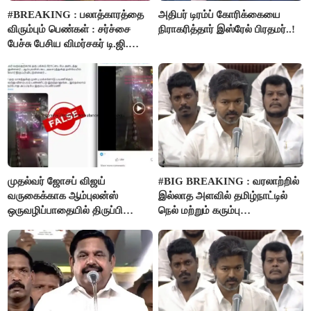
#BREAKING : பலாத்காரத்தை
அதிபர் டிரம்ப் கோரிக்கையை
விரும்பும் பெண்கள் : சர்ச்சை
நிராகரித்தார் இஸ்ரேல் பிரதமர்..!
பேச்சு பேசிய விமர்சகர் டி.ஜி.
மோகன்தாஸ் கைது..!
முதல்வர் ஜோசப் விஜய்
#BIG BREAKING : வரலாற்றில்
வருகைக்காக ஆம்புலன்ஸ்
இல்லாத அளவில் தமிழ்நாட்டில்
ஒருவழிப்பாதையில் திருப்பி
நெல் மற்றும் கரும்பு
விடப்பட்டதா? உண்மை இது
கொள்முதலுக்கான
தான்..!
ஊக்கத்தொகையை உயர்த்த
முடிவு - முதலமைச்சர் விஜய்
அறிவிப்பு..!