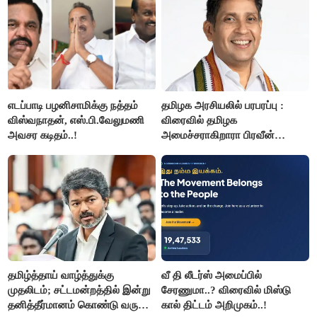
எடப்பாடி பழனிசாமிக்கு நத்தம்
தமிழக அரசியலில் பரபரப்பு :
விஸ்வநாதன், எஸ்.பி.வேலுமணி
விரைவில் தமிழக
அவசர கடிதம்..!
அமைச்சராகிறாரா பிரவீன்
சக்ரவர்த்தி..?
தமிழ்த்தாய் வாழ்த்துக்கு
வீ தி லீடர்ஸ் அமைப்பில்
முதலிடம்; சட்டமன்றத்தில் இன்று
சேரணுமா..? விரைவில் மிஸ்டு
தனித்தீர்மானம் கொண்டு வரும்
கால் திட்டம் அறிமுகம்..!