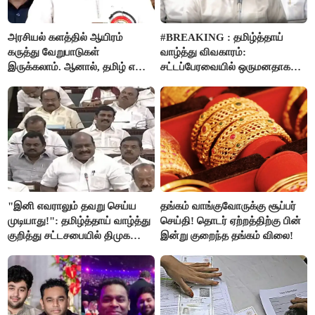
அரசியல் களத்தில் ஆயிரம்
#BREAKING : தமிழ்த்தாய்
கருத்து வேறுபாடுகள்
வாழ்த்து விவகாரம்:
இருக்கலாம். ஆனால், தமிழ் என்று
சட்டப்பேரவையில் ஒருமனதாக
வரும்போது நாம் அனைவரும்
நிறைவேற்றம்
தமிழர்கள் - எடப்பாடி பழனிசாமி..!
"இனி எவராலும் தவறு செய்ய
தங்கம் வாங்குவோருக்கு சூப்பர்
முடியாது!": தமிழ்த்தாய் வாழ்த்து
செய்தி! தொடர் ஏற்றத்திற்கு பின்
குறித்து சட்டசபையில் திமுக
இன்று குறைந்த தங்கம் விலை!
வைத்த அதிரடி கோரிக்கை!