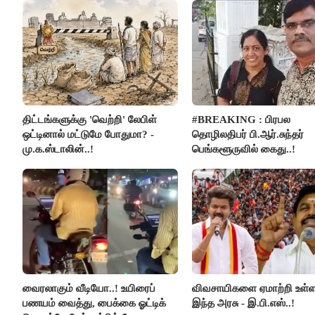
திட்டங்களுக்கு 'வெற்றி' லேபிள்
#BREAKING : பிரபல
ஒட்டினால் மட்டுமே போதுமா? -
தொழிலதிபர் பி.ஆர்.சுந்தர்
மு.க.ஸ்டாலின்..!
பெங்களூருவில் கைது..!
வைரலாகும் வீடியோ..! உயிரைப்
விவசாயிகளை ஏமாற்றி உள்
பணயம் வைத்து, பைக்கை ஓட்டிக்
இந்த அரசு - இ.பி.எஸ்..!