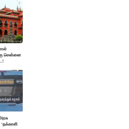
ாள்
்கு சென்னை
..!
அரசு
 ‘தக்காளி