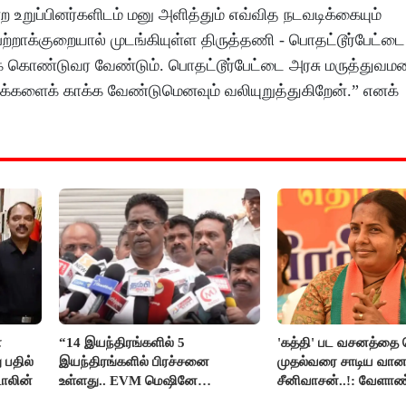
 உறுப்பினர்களிடம் மனு அளித்தும் எவ்வித நடவடிக்கையும்
்றாக்குறையால் முடங்கியுள்ள திருத்தணி - பொதட்டூர்பேட்டை 
க் கொண்டுவர வேண்டும். பொதட்டூர்பேட்டை அரசு மருத்துவம
ி மக்களைக் காக்க வேண்டுமெனவும் வலியுறுத்துகிறேன்.” எனக்
ா
“14 இயந்திரங்களில் 5
'கத்தி' பட வசனத்தை 
 பதில்
இயந்திரங்களில் பிரச்சனை
முதல்வரை சாடிய வான
டாலின்
உள்ளது.. EVM மெஷினே
சீனிவாசன்..!: வேளாண
பிரச்சனையா இருக்கு”- என்.ஆர்.
பட்ஜெட்டுக்கு பாஜக கடும