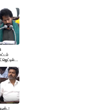
ி
ோட்டம்
்ஜெட்டில்
ூஸ்..!