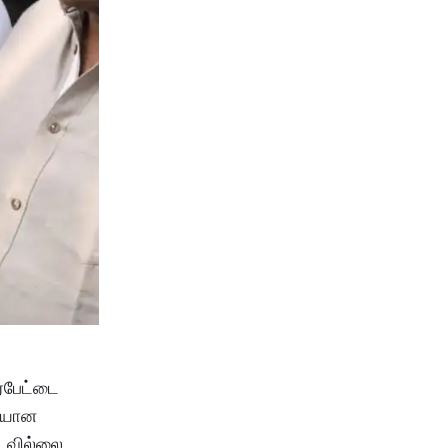
ர்பேட்டை
மையான
டவில்லை.