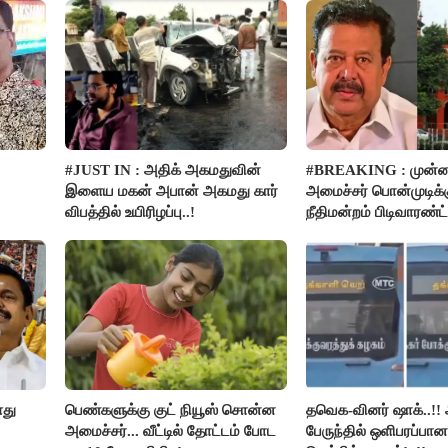
இளங்கோ
#JUST IN : அதிக் அகமதுவின்
#BREAKING : முன்ன
இளைய மகன் அபான் அகமது கார்
அமைச்சர் பொன்முடிக
விபத்தில் உயிரிழப்பு..!
நீதிமன்றம் பிடிவாரண்ட்
ளது
பெண்களுக்கு குட் நியூஸ் சொன்ன
தவெக-வினர் ஷாக்..!! 
அமைச்சர்... வீட்டில் தோட்டம் போட
பேருந்தில் ஒளிபரப்பான