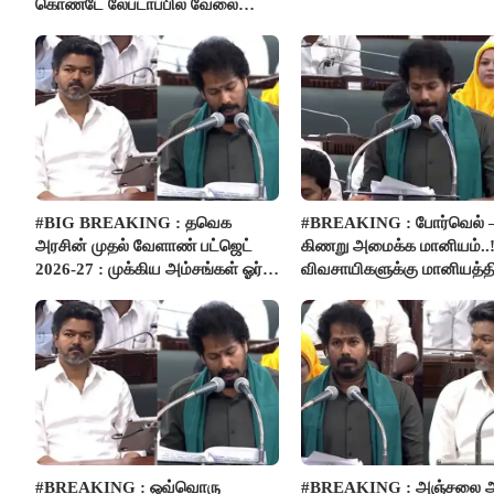
கொண்டே லேப்டாப்பில் வேலை
பார்த்த நபர்..!
#BIG BREAKING : தவெக
#BREAKING : போர்வெல் 
அரசின் முதல் வேளாண் பட்ஜெட்
கிணறு அமைக்க மானியம்..!
2026-27 : முக்கிய அம்சங்கள் ஓர்
விவசாயிகளுக்கு மானியத்தி
பார்வை..!
பம்புசெட் வழங்கப்படும்..!
#BREAKING : ஒவ்வொரு
#BREAKING : அஞ்சலை அ