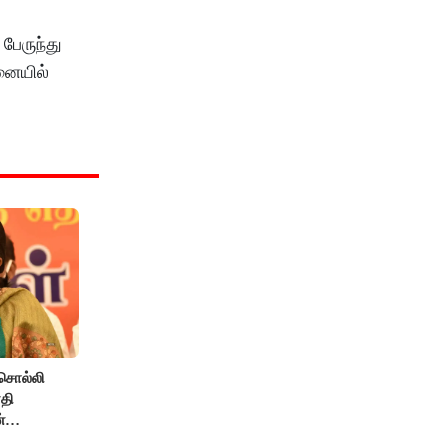
பேருந்து
னையில்
சொல்லி
தி
்
் எதிர்ப்பு!