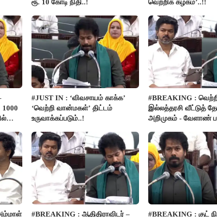
ரூ. 10 கோடி நிதி..!
வெற்றிக் கழகம்’..!!
–
#JUST IN : ‘விவசாயம் காக்க’
#BREAKING : வெற்ற
 1000
‘வெற்றி வான்மகள்’ திட்டம்
இல்லத்தரசி வீட்டுத் த
ல்
உருவாக்கப்படும்..!
அறிமுகம் - வேளாண் பட
அறிவிப்பு..!
ம்மாள்
#BREAKING : ஆதிதிராவிடர் –
#BREAKING : குட் நிய