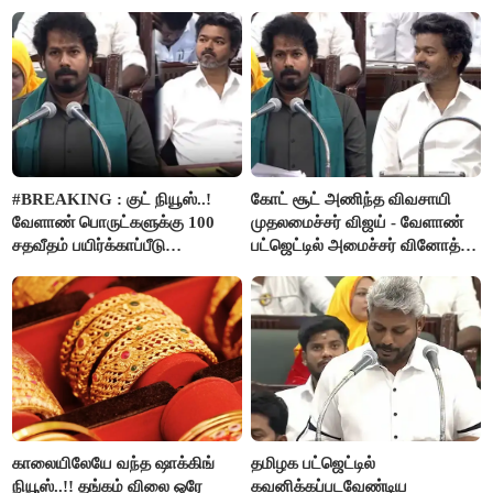
ரூ.2.50 லட்சம் வழங்கப்படும்..!
#BREAKING : குட் நியூஸ்..!
கோட் சூட் அணிந்த விவசாயி
வேளாண் பொருட்களுக்கு 100
முதலமைச்சர் விஜய் - வேளாண்
சதவீதம் பயிர்க்காப்பீடு
பட்ஜெட்டில் அமைச்சர் வினோத்
வழங்கபடும் - அமைச்சர்
பெருமிதம்..!
வினோத்..!
காலையிலேயே வந்த ஷாக்கிங்
தமிழக பட்ஜெட்டில்
நியூஸ்..!! தங்கம் விலை ஒரே
கவனிக்கப்படவேண்டிய