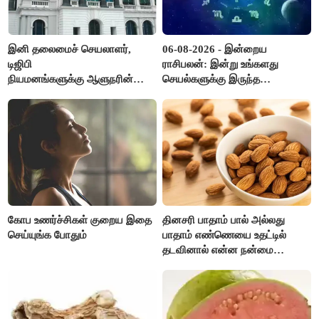
இனி தலைமைச் செயலாளர்,
06-08-2026 - இன்றைய
டிஜிபி
ராசிபலன்: இன்று உங்களது
நியமனங்களுக்கு ஆளுநரின்
செயல்களுக்கு இருந்த
ஒப்புதல் தேவையில்லை -
முட்டுகட்டைகள் விலகும்.
தமிழ்நாடு அரசு அதிரடி..!
எதிர்பார்த்த உதவிகள் கிடைக்கும்.
பணவரத்து கூடும்..!
கோப உணர்ச்சிகள் குறைய இதை
தினசரி பாதாம் பால் அல்லது
செய்யுங்க போதும்
பாதாம் எண்ணெயை உதட்டில்
தடவினால் என்ன நன்மை
தெரியுமா ?