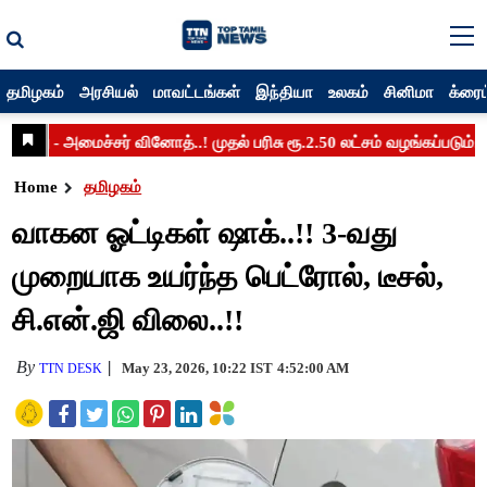
தமிழகம்
அரசியல்
மாவட்டங்கள்
இந்தியா
உலகம்
சினிமா
க்ரைம
Home
தமிழகம்
வாகன ஓட்டிகள் ஷாக்..!! 3-வது
முறையாக உயர்ந்த பெட்ரோல், டீசல்,
சி.என்.ஜி விலை..!!
By
May 23, 2026, 10:22 IST
4:52:00 AM
TTN DESK