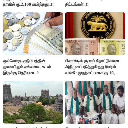
நாளில் ரூ.2,160 உயர்ந்தது..!!
திட்டங்கள்..!!
ஒவ்வொரு குடும்பத்தின்
பிளாஸ்டிக் ரூபாய் நோட்டுகளை
தலையிலும் எவ்வளவு கடன்
அறிமுகப்படுத்துகிறது ரிசர்வ்
இருக்கு தெரியுமா..?
வங்கி: முதற்கட்டமாக ரூ.10,
ரூ.20 நோட்டுகள் அச்சடிப்பு!