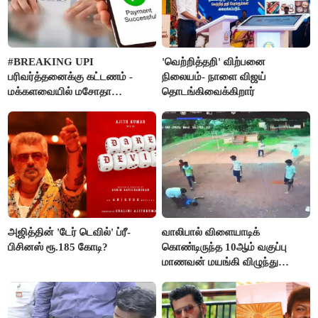
#BREAKING UPI
'வெற்றித்தறி' விற்பனை
பரிவர்த்தனைக்கு கட்டணம் -
நிலையம்- நாளை விஜய்
மக்களவையில் மசோதா
தொடங்கிவைக்கிறார்
நிறைவேற்றம்!
அஜித்தின் 'டேர் டெவில்' ப்ரீ-
வாலிபால் விளையாடிக்
பிசினஸ் ரூ.185 கோடி?
கொண்டிருந்த 10ஆம் வகுப்பு
மாணவன் மயங்கி விழுந்து
உயிரிழப்பு