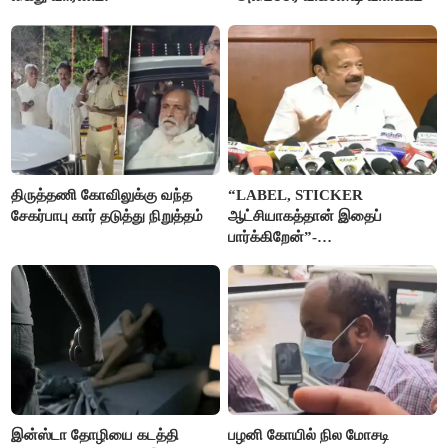
திருத்தணி கோவிலுக்கு வந்த
“LABEL, STICKER
சேகர்பாபு கார் தடுத்து நிறுத்தம்
ஆட்சியாகத்தான் இதைப்
பார்க்கிறேன்”-
எம்.ஆர்.கே.பன்னீர்செல்வம்
இன்ஸ்டா தோழியை கடத்தி
பழனி கோயில் நில மோசடி