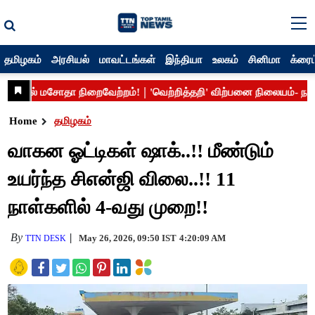
தமிழகம்
அரசியல்
மாவட்டங்கள்
இந்தியா
உலகம்
சினிமா
க்ரைம
Home
தமிழகம்
வாகன ஓட்டிகள் ஷாக்..!! மீண்டும்
உயர்ந்த சிஎன்ஜி விலை..!! 11
நாள்களில் 4-வது முறை!!
By
May 26, 2026, 09:50 IST
4:20:09 AM
TTN DESK