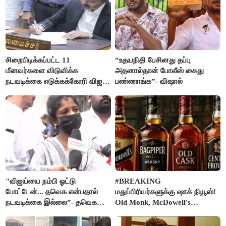
சிறைபிடிக்கப்பட்ட 11
“உதயநிதி பேசினது தப்பு
மீனவர்களை விடுவிக்க
அதனால்தான் போலீஸ் கைது
நடவடிக்கை எடுக்கக்கோரி விஜய்
பண்ணாங்க”- விஷால்
கடிதம்
"விஜய்யை நம்பி ஓட்டு
#BREAKING
போட்டேன்... தவெக என்பதால்
மதுப்பிரியர்களுக்கு ஷாக் நியூஸ்!
நடவடிக்கை இல்லை”- தவெக
Old Monk, McDowell's
நிர்வாகியால் பாதிக்கப்பட்ட பெண்
மதுபானங்களை விற்பனை செய்ய
கதறல்
FSSAI தடை