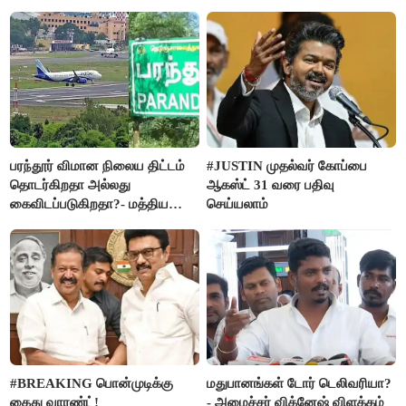
பரந்தூர் விமான நிலைய திட்டம்
#JUSTIN முதல்வர் கோப்பை
தொடர்கிறதா அல்லது
ஆகஸ்ட் 31 வரை பதிவு
கைவிடப்படுகிறதா?- மத்திய
செய்யலாம்
அரசு விளக்கம்
#BREAKING பொன்முடிக்கு
மதுபானங்கள் டோர் டெலிவரியா?
கைது வாரண்ட்!
- அமைச்சர் விக்னேஷ் விளக்கம்