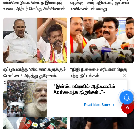
வன்கொடுமை செய்த இளைஞர்-
வழக்கு - சார் பதிவாளர் ஜஸ்டின்
உணவு ஆர்டர் செய்து சிக்கினான்
மணிகண்டன் கைது
ஒட்டுமொத்த ‘விவசாயிகளுக்கும்
“நிதி நிலைமை சரியான பிறகு
மொட்டை’ அடித்து துரோகம்-
மற்ற திட்டங்கள்
அப்பாவு விமர்சனம்
அறிவிக்கப்படும்”- அமைச்சர்
நிர்மல்குமார் விளக்கம்
“நிதி நிலைமை சரியான பிறகு
மற்ற திட்டங்கள் அறிவிக்கப்படும்”-
அமைச்சர் நிர்மல்குமார் விளக்கம்