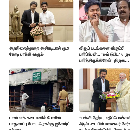
அறநிலைத்துறை அதிரடியால் ரூ.9
விஜய் படங்களை விரும்பி
கோடி பாக்கி வசூல்
பார்ப்பேன்... ‘லவ் டுடே’ 6 ம
பார்த்திருக்கிறேன்- திமுக
எம்.எல்.ஏ.நெகிழ்ச்சி
டாஸ்மாக் கடைகளில் போலீஸ்
“பள்ளி தேர்வு மதிப்பெண்கள
பாதுகாப்பு போட அரசுக்கு ஐகோர்ட்
அடிப்படையில் மாணவர் சேர்
உத்தரவு
நடத்த வேண்டும்”- மோடிக்கு