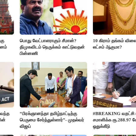
கு
பொது வேட்பாளராகும் சீமான்?
10 கிராம் தங்கம் விலை
மனம்
திமுகவிடம் நெருக்கம் காட்டுவதன்
லட்சம் ஆகுமா?
பின்னணி
வந்த
“பிரக்ஞானந்தா தமிழ்நாட்டிற்கு
#BREAKING வறட்சி 
ின்
பெருமை சேர்த்துள்ளார்”- முதல்வர்
சமாளிக்க ரூ.288.97 க
விஜய்
ஒதுக்கீடு