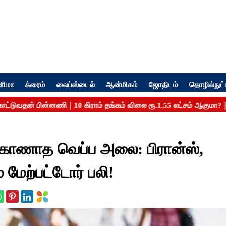
னிமா
க்ரைம்
லைப்ஸ்டைல்
ஆன்மிகம்
ஜோதிடம்
தொழில்நுட்
 காணாத வெப்ப அலை: பிரான்ஸ்,
் மேற்பட்டோர் பலி!