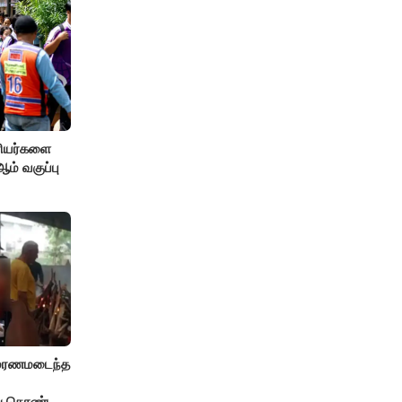
ரியர்களை
் வகுப்பு
் மரணமடைந்த
்து கொண்ட