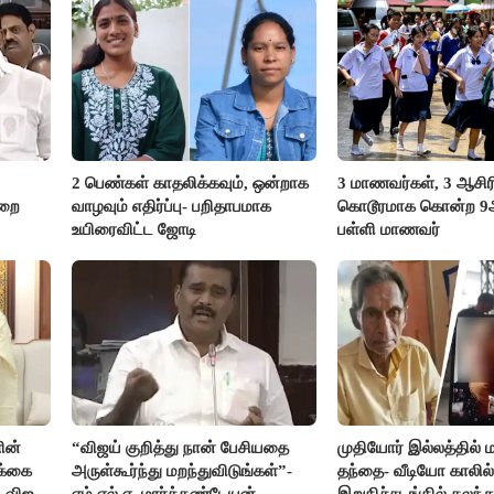
2 பெண்கள் காதலிக்கவும், ஒன்றாக
3 மாணவர்கள், 3 ஆசி
ுறை
வாழவும் எதிர்ப்பு- பறிதாபமாக
கொடூரமாக கொன்ற 9ஆம
உயிரைவிட்ட ஜோடி
பள்ளி மாணவர்
ின்
“விஜய் குறித்து நான் பேசியதை
முதியோர் இல்லத்தில
க்கை
அருள்கூர்ந்து மறந்துவிடுங்கள்”-
தந்தை- வீடியோ காலில்
 விஜய்
எம்.எல்.ஏ. மார்க்கண்டேயன்
இறுதிச்சடங்கில் கலந