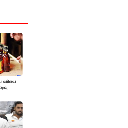
ிய வரியை
டிவு