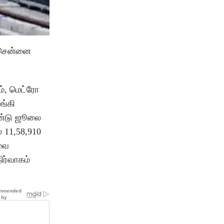
 சென்னை
ம், மெட்ரோ
ங்கி
ஆண்டு ஜூலை
 11,58,910
வை
ர்வாகம்