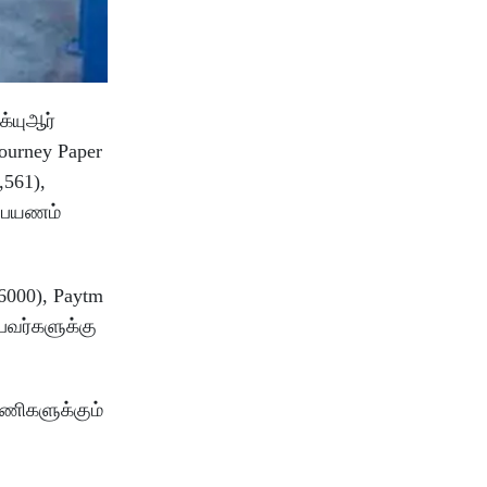
க்யுஆர்
ourney Paper
,561),
் பயணம்
6000), Paytm
பவர்களுக்கு
யணிகளுக்கும்