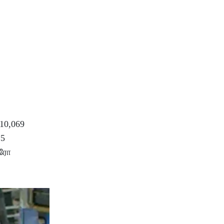
,10,069
25
்ரோ