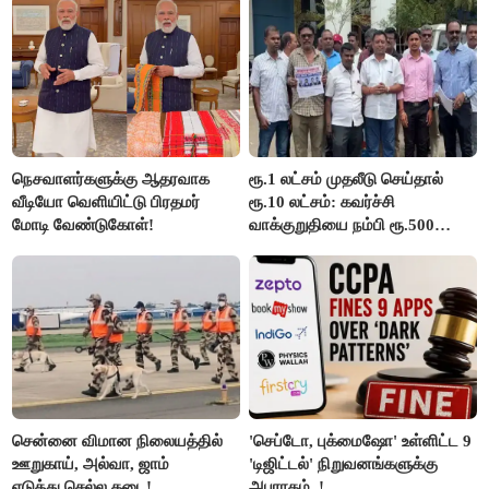
விஜய் பதில்!
நெசவாளர்களுக்கு ஆதரவாக
ரூ.1 லட்சம் முதலீடு செய்தால்
வீடியோ வெளியிட்டு பிரதமர்
ரூ.10 லட்சம்: கவர்ச்சி
மோடி வேண்டுகோள்!
வாக்குறுதியை நம்பி ரூ.500
கோடியை இழந்த திருப்பூர்
மக்கள்!
சென்னை விமான நிலையத்தில்
'செப்டோ, புக்மைஷோ' உள்ளிட்ட 9
ஊறுகாய், அல்வா, ஜாம்
'டிஜிட்டல்' நிறுவனங்களுக்கு
எடுத்து செல்ல தடை!
அபராதம்..!