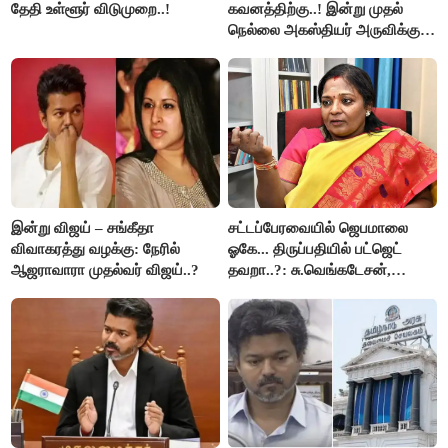
தேதி உள்ளூர் விடுமுறை..!
கவனத்திற்கு..! இன்று முதல்
நெல்லை அகஸ்தியர் அருவிக்கு
செல்ல தடை..!
இன்று விஜய் – சங்கீதா
சட்டப்பேரவையில் ஜெபமாலை
விவாகரத்து வழக்கு: நேரில்
ஓகே... திருப்பதியில் பட்ஜெட்
ஆஜராவாரா முதல்வர் விஜய்..?
தவறா..?: சு.வெங்கடேசன்,
திருமாவளவனுக்கு தமிழிசை
கேள்வி..!