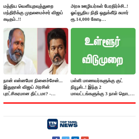
மத்திய வெளியுறவுத்துறை
அரசு ஊழியர்கள் பேரதிர்ச்சி..!
மந்திரிக்கு முதலமைச்சர் விஜய்
ஓய்வூதிய நிதி ஒதுக்கீடு சுமார்
கடிதம்..!!
ரூ.14,000 கோடி
குறைக்கப்பட்டுள்ளது..!
நான் என்னமோ நினைச்சேன்...
பள்ளி மாணவர்களுக்கு குட்
இதுதான் விஜய் அரசின்
நியூஸ்..! இந்த 2
புரட்சிகரமான திட்டமா? -
மாவட்டங்களுக்கு 3 நாள் தொடர்
ஆர்.பி.உதயகுமார்..!
விடுமுறை..!