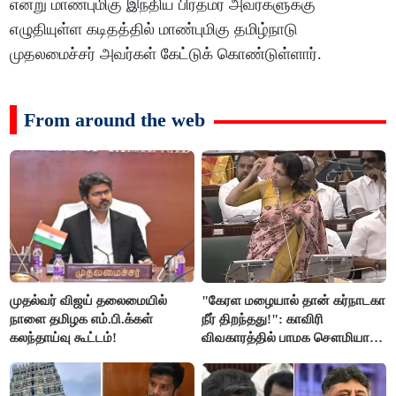
என்று மாண்புமிகு இந்திய பிரதமர் அவர்களுக்கு
எழுதியுள்ள கடிதத்தில் மாண்புமிகு தமிழ்நாடு
முதலமைச்சர் அவர்கள் கேட்டுக் கொண்டுள்ளார்.
From around the web
முதல்வர் விஜய் தலைமையில்
"கேரள மழையால் தான் கர்நாடகா
நாளை தமிழக எம்.பி.க்கள்
நீர் திறந்தது!": காவிரி
கலந்தாய்வு கூட்டம்!
விவகாரத்தில் பாமக சௌமியா
அன்புமணி சாடல்!