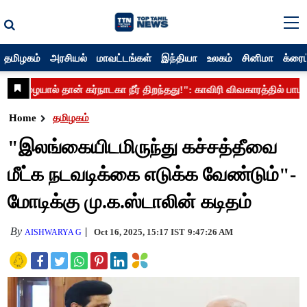
தமிழகம்
அரசியல்
மாவட்டங்கள்
இந்தியா
உலகம்
சினிமா
க்ரைம
Home
தமிழகம்
"இலங்கையிடமிருந்து கச்சத்தீவை
மீட்க நடவடிக்கை எடுக்க வேண்டும்"-
மோடிக்கு மு.க.ஸ்டாலின் கடிதம்
By
Oct 16, 2025, 15:17 IST
9:47:26 AM
AISHWARYA G