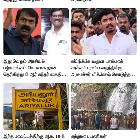
இது வெறும் அரசியல்
வீட்டுக்கே வருமா டாஸ்மாக்
பழிவாங்கும் செயலாக தான்
சரக்கு? பரவிய வதந்திக்கு
தெரிகிறது பி.ஆர் சுந்தர் கைதிற்கு
அமைச்சர் விக்னேஷ் கொடுத்த
சீமான் கடும் கண்டனம்..!
விளக்கம்!
இந்த மாவட்டத்திற்கு ஆக. 10-ந்
சுற்றுலா பயணிகள்