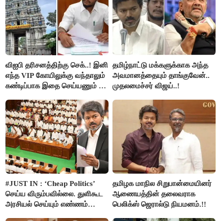
விஐபி தரிசனத்திற்கு செக்..! இனி
தமிழ்நாட்டு மக்களுக்காக அந்த
எந்த VIP கோயிலுக்கு வந்தாலும்
அவமானத்தையும் தாங்குவேன்..
கண்டிப்பாக இதை செய்யணும் -
முதலமைச்சர் விஜய்..!
அமைச்சர் ரமேஷ்..!
#JUST IN : ‘Cheap Politics’
தமிழக மாநில சிறுபான்மையினர்
செய்ய விரும்பவில்லை. துளிகூட
ஆணையத்தின் தலைவராக
அரசியல் செய்யும் எண்ணம்
பெலிக்ஸ் ஜெரால்டு நியமனம்.!!
இல்லை - உதயநிதிக்கு முதல்வர்