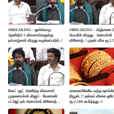
#BREAKING : ஒவ்வொரு
#BREAKING : அஞ்சலை அ
ஆண்டும் 5 விவசாயிகளுக்கு
பெயரில் விருது - அமைச்சர்
நம்மாழ்வார் விருது வழங்கப்படும்..!
வினோத்..! முதல் பரிசு ரூ.2.
லட்சம் வழங்கப்படும்..!
கோட் சூட் அணிந்த விவசாயி
காலையிலேயே வந்த ஷாக்கி
முதலமைச்சர் விஜய் - வேளாண்
நியூஸ்..!! தங்கம் விலை ஒரே
பட்ஜெட்டில் அமைச்சர் வினோத்
ரூ.2,160 உயர்ந்தது..!!
பெருமிதம்..!