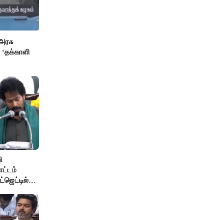
அரசு
 ‘தக்காளி
ி
ோட்டம்
்ஜெட்டில்