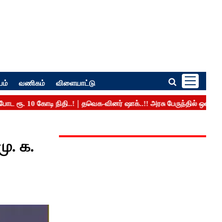
பம்
வணிகம்
விளையாட்டு
ு. க.