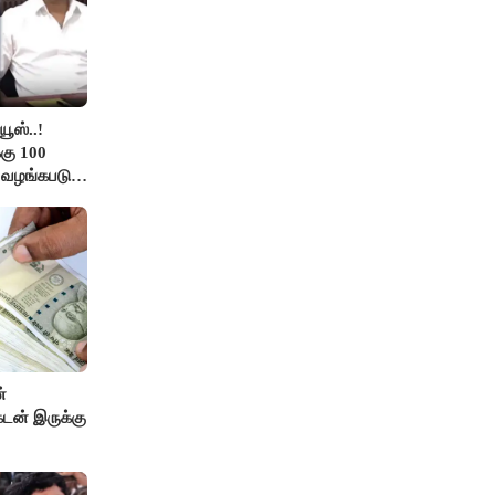
ூஸ்..!
கு 100
ு வழங்கபடும்
்
டன் இருக்கு