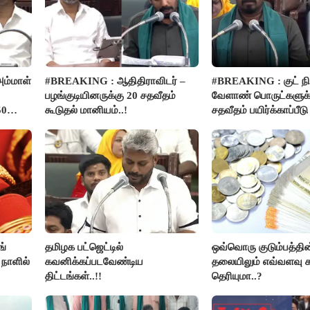
ம்மாள்
#BREAKING : ஆதிதிராவிடர் –
#BREAKING : குட் நிய
பழங்குடியினருக்கு 20 சதவீதம்
வேளாண் பொருட்களுக்
50
கூடுதல் மானியம்..!
சதவீதம் பயிர்க்காப்பீட
- அமைச்சர் வினோத்..!
ங்
தமிழக பட்ஜெட்டில்
ஒவ்வொரு குடும்பத்தின
 நாளில்
கவனிக்கப்படவேண்டிய
தலையிலும் எவ்வளவு க
திட்டங்கள்..!!
தெரியுமா..?