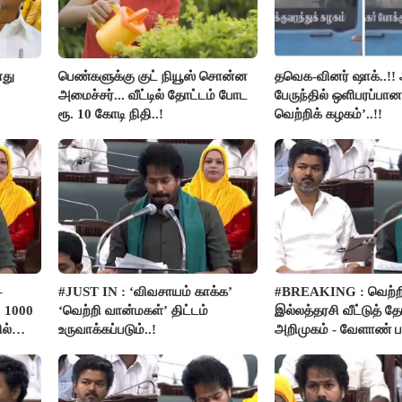
ளது
பெண்களுக்கு குட் நியூஸ் சொன்ன
தவெக-வினர் ஷாக்..!! 
அமைச்சர்... வீட்டில் தோட்டம் போட
பேருந்தில் ஒளிபரப்பான
ரூ. 10 கோடி நிதி..!
வெற்றிக் கழகம்’..!!
–
#JUST IN : ‘விவசாயம் காக்க’
#BREAKING : வெற்ற
 1000
‘வெற்றி வான்மகள்’ திட்டம்
இல்லத்தரசி வீட்டுத் த
ல்
உருவாக்கப்படும்..!
அறிமுகம் - வேளாண் பட
அறிவிப்பு..!