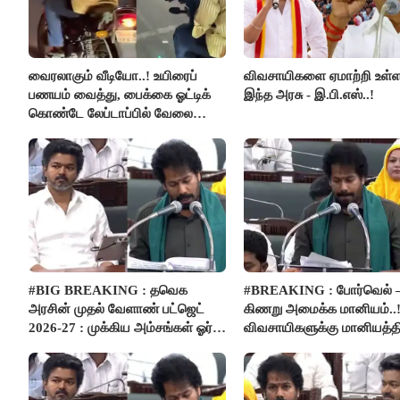
வைரலாகும் வீடியோ..! உயிரைப்
விவசாயிகளை ஏமாற்றி உள்
பணயம் வைத்து, பைக்கை ஓட்டிக்
இந்த அரசு - இ.பி.எஸ்..!
கொண்டே லேப்டாப்பில் வேலை
பார்த்த நபர்..!
#BIG BREAKING : தவெக
#BREAKING : போர்வெல் 
அரசின் முதல் வேளாண் பட்ஜெட்
கிணறு அமைக்க மானியம்..!
2026-27 : முக்கிய அம்சங்கள் ஓர்
விவசாயிகளுக்கு மானியத்தி
பார்வை..!
பம்புசெட் வழங்கப்படும்..!