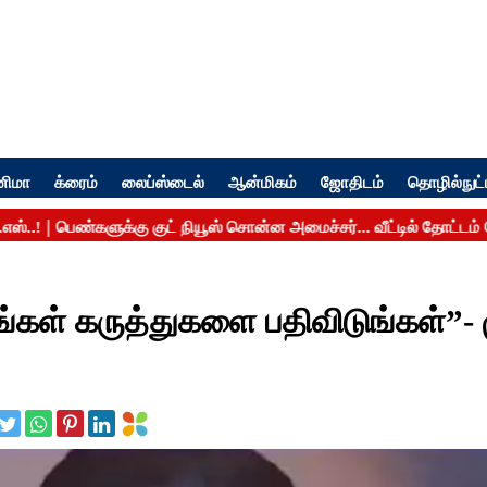
னிமா
க்ரைம்
லைப்ஸ்டைல்
ஆன்மிகம்
ஜோதிடம்
தொழில்நுட்
ங்கள் கருத்துகளை பதிவிடுங்கள்”- ம