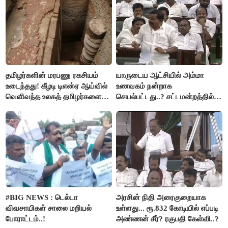
தமிழர்களின் மரபணு ரகசியம்
யாருடைய ஆட்சியில் அம்மா
உடைந்தது! கீழடி டிஎன்ஏ ஆய்வில்
உணவகம் நன்றாக
வெளிவந்த உலகத் தமிழர்களை
செயல்பட்டது..? சட்டமன்றத்தில்
மெய்சிலிர்க்க வைக்கும் உண்மை!
நடந்த காரசார விவாதம்..!
#BIG NEWS : டெல்டா
அரசின் நிதி அரைகுறையாக
விவசாயிகள் சாலை மறியல்
உள்ளது... ரூ.832 கோடியில் எப்படி
போராட்டம்..!
அண்ணன் சீர்? ரகுபதி கேள்வி..?