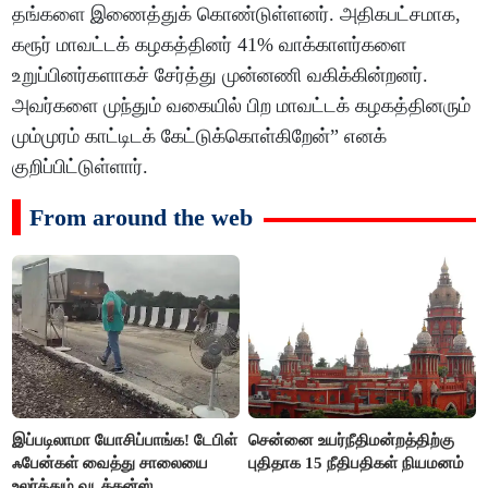
தங்களை இணைத்துக் கொண்டுள்ளனர். அதிகபட்சமாக,
கரூர் மாவட்டக் கழகத்தினர் 41% வாக்காளர்களை
உறுப்பினர்களாகச் சேர்த்து முன்னணி வகிக்கின்றனர்.
அவர்களை முந்தும் வகையில் பிற மாவட்டக் கழகத்தினரும்
மும்முரம் காட்டிடக் கேட்டுக்கொள்கிறேன்” எனக்
குறிப்பிட்டுள்ளார்.
From around the web
இப்படிலாமா யோசிப்பாங்க! டேபிள்
சென்னை உயர்நீதிமன்றத்திற்கு
ஃபேன்கள் வைத்து சாலையை
புதிதாக 15 நீதிபதிகள் நியமனம்
உலர்த்தும் வடக்கன்ஸ்