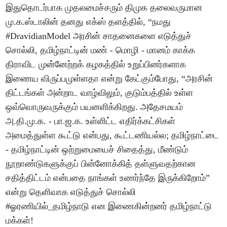
இதுதொடர்பாக முதலமைச்சரும் திமுக தலைவருமான
மு.க.ஸ்டாலின் தனது எக்ஸ் தளத்தில், “நமது
#DravidianModel அரசின் சாதனைகளை எடுத்துச்
சொல்லி, தமிழ்நாட்டின் மண் - மொழி - மானம் காக்க
திராவிட முன்னேற்றக் கழகத்தில் உறுப்பினர்களாக
இணைய விருப்பமுள்ளதா என்று கேட்கும்போது, “அரசின்
திட்டங்கள் அன்றாட வாழ்விலும், குடும்பத்தில் உள்ள
ஒவ்வொருவருக்கும் பயனளிக்கிறது. அதேசமயம்
அ.தி.மு.க. - பா.ஜ.க. உள்ளிட்ட எதிர்க்கட்சிகள்
அமைத்துள்ள கூட்டு என்பது, கூட்டணியல்ல; தமிழ்நாட்டை
- தமிழ்நாட்டின் ஒற்றுமையைச் சிதைத்து, மீண்டும்
நூறாண்டுகளுக்குப் பின்னோக்கித் தள்ளுவதற்கான
சதித்திட்டம் என்பதை நாங்கள் உணர்ந்தே இருக்கிறோம்”
என்று தெளிவாக எடுத்துச் சொல்லி
#ஓரணியில்_தமிழ்நாடு என இணைகின்றனர் தமிழ்நாட்டு
மக்கள்!