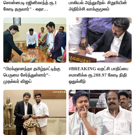
சொன்னபடி ரஜினிகாந்த் ரூ.1
பாலியல் அத்துமீறல்- சிறுமியின்
கோடி தருவார்" - லதா
அதிர்ச்சி வாக்குமூலம்
ரஜினிகாந்த்
“பிரக்ஞானந்தா தமிழ்நாட்டிற்கு
#BREAKING வறட்சி பாதிப்பை
பெருமை சேர்த்துள்ளார்”-
சமாளிக்க ரூ.288.97 கோடி நிதி
முதல்வர் விஜய்
ஒதுக்கீடு