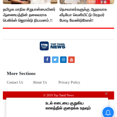
தமிழக மாநில சிறுபான்மையினர்
நெசவாளர்களுக்கு ஆதரவாக
ஆணையத்தின் தலைவராக
வீடியோ வெளியிட்டு பிரதமர்
பெலிக்ஸ் ஜெரால்டு நியமனம்.!!
மோடி வேண்டுகோள்!
More Sections
Contact Us
About Us
Privacy Policy
© 2019 Top Tamil News
#BREAKING ஷாக் கொடுத்த
தங்கம் விலை! அதிரடி விலை