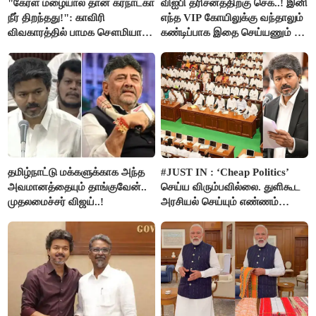
"கேரள மழையால் தான் கர்நாடகா
விஐபி தரிசனத்திற்கு செக்..! இனி
நீர் திறந்தது!": காவிரி
எந்த VIP கோயிலுக்கு வந்தாலும்
விவகாரத்தில் பாமக சௌமியா
கண்டிப்பாக இதை செய்யணும் -
அன்புமணி சாடல்!
அமைச்சர் ரமேஷ்..!
தமிழ்நாட்டு மக்களுக்காக அந்த
#JUST IN : ‘Cheap Politics’
அவமானத்தையும் தாங்குவேன்..
செய்ய விரும்பவில்லை. துளிகூட
முதலமைச்சர் விஜய்..!
அரசியல் செய்யும் எண்ணம்
இல்லை - உதயநிதிக்கு முதல்வர்
விஜய் பதில்!