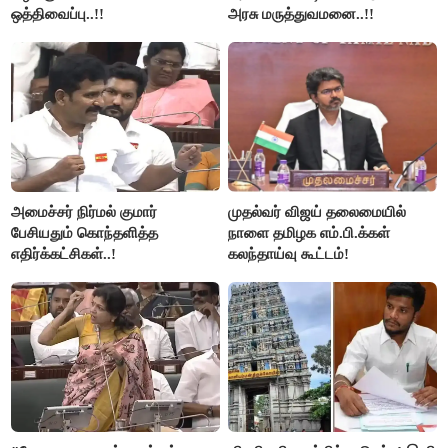
ஒத்திவைப்பு..!!
அரசு மருத்துவமனை..!!
அமைச்சர் நிர்மல் குமார்
முதல்வர் விஜய் தலைமையில்
பேசியதும் கொந்தளித்த
நாளை தமிழக எம்.பி.க்கள்
எதிர்க்கட்சிகள்..!
கலந்தாய்வு கூட்டம்!