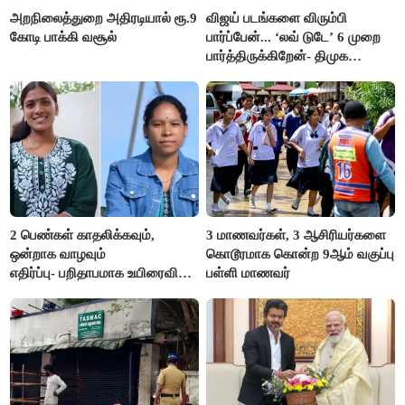
அறநிலைத்துறை அதிரடியால் ரூ.9
விஜய் படங்களை விரும்பி
கோடி பாக்கி வசூல்
பார்ப்பேன்... ‘லவ் டுடே’ 6 முறை
பார்த்திருக்கிறேன்- திமுக
எம்.எல்.ஏ.நெகிழ்ச்சி
2 பெண்கள் காதலிக்கவும்,
3 மாணவர்கள், 3 ஆசிரியர்களை
ஒன்றாக வாழவும்
கொடூரமாக கொன்ற 9ஆம் வகுப்பு
எதிர்ப்பு- பறிதாபமாக உயிரைவிட்ட
பள்ளி மாணவர்
ஜோடி