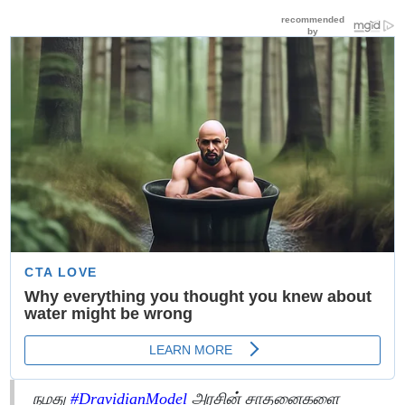
நமது
#DravidianModel
அரசின் சாதனைகளை