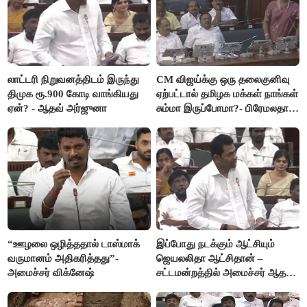
லாட்டரி நிறுவனத்திடம் இருந்து
CM விஜய்க்கு ஒரு தலைகுனிவு
திமுக ரூ.900 கோடி வாங்கியது
ஏற்பட்டால் தமிழக மக்கள் நாங்கள்
ஏன்? - ஆதவ் அர்ஜுனா
சும்மா இருப்போமா?- பிரேமலதா
விஜயகாந்த்
“ஊழலை ஒழித்ததால் டாஸ்மாக்
இப்போது நடக்கும் ஆட்சியும்
வருமானம் அதிகரித்தது”-
ஜெயலலிதா ஆட்சிதான் –
அமைச்சர் விக்னேஷ்
சட்டமன்றத்தில் அமைச்சர் ஆதவ்
அர்ஜுனா அதிரடி பேச்சு!