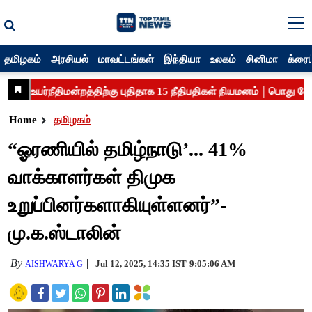
தமிழகம்
அரசியல்
மாவட்டங்கள்
இந்தியா
உலகம்
சினிமா
க்ரைம
Home
தமிழகம்
“ஓரணியில் தமிழ்நாடு’... 41%
வாக்காளர்கள் திமுக
உறுப்பினர்களாகியுள்ளனர்”-
மு.க.ஸ்டாலின்
By
Jul 12, 2025, 14:35 IST
9:05:06 AM
AISHWARYA G