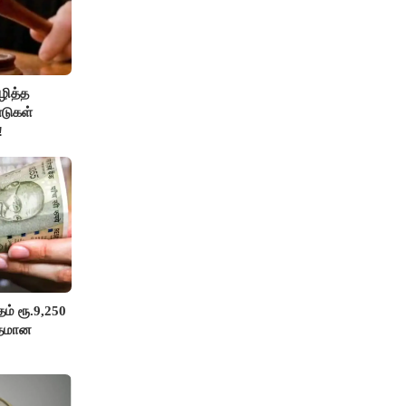
ழித்த
டுகள்
!
ம் ரூ.9,250
ுதமான