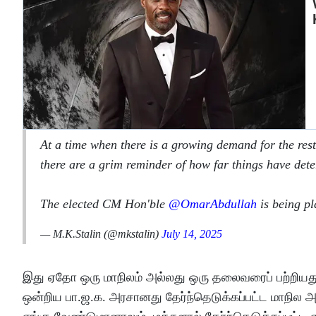
At a time when there is a growing demand for the res
there are a grim reminder of how far things have dete
The elected CM Hon'ble
@OmarAbdullah
is being p
— M.K.Stalin (@mkstalin)
July 14, 2025
இது ஏதோ ஒரு மாநிலம் அல்லது ஒரு தலைவரைப் பற்றியது ம
ஒன்றிய பா.ஜ.க. அரசானது தேர்ந்தெடுக்கப்பட்ட மாநில அரச