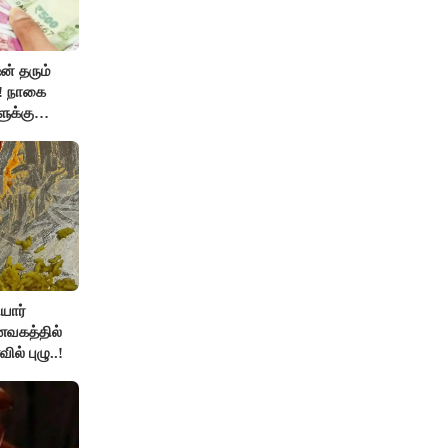
ன் தரும்
்! நாகை
ுக்கு
ப்பர்
யார்
ணவகத்தில்
ல் புழு..!