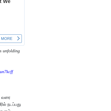
s unfolding
Uun7kcff
ர் வரை
ில் நடப்பது