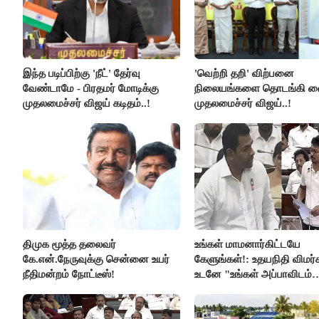
இந்த படிப்பிற்கு 'நீட்' தேர்வு
'வெற்றி தறி' விற்பனை
வேண்டாமே - பிரதமர் மோடிக்கு
நிலையங்களை தொடங்கி வை
முதலமைச்சர் விஜய் கடிதம்..!
முதலமைச்சர் விஜய்..!
திமுக மூத்த தலைவர்
உங்கள் மாமனார்கிட்டயே
கே.என்.நேருவுக்கு சென்னை உயர்
கேளுங்கள்!: உதயநிதி விமர்ச
நீதிமன்றம் நோட்டீஸ்!
உடனே "உங்கள் அப்பாவிடம்
கேளுங்கள்" என ஆதவ் அர்
பதிலடி!