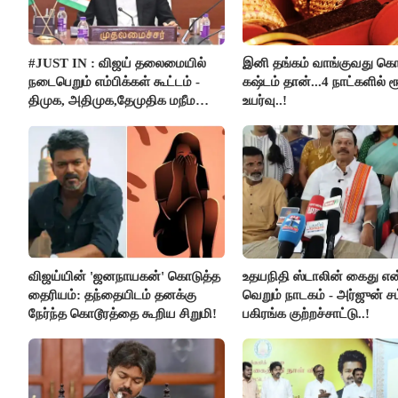
#JUST IN : விஜய் தலைமையில்
இனி தங்கம் வாங்குவது கொ
நடைபெறும் எம்பிக்கள் கூட்டம் -
கஷ்டம் தான்...4 நாட்களில் ர
திமுக, அதிமுக,தேமுதிக மநீம
உயர்வு..!
புறக்கணிப்பு..!
விஜய்யின் 'ஜனநாயகன்' கொடுத்த
உதயநிதி ஸ்டாலின் கைது என
தைரியம்: தந்தையிடம் தனக்கு
வெறும் நாடகம் - அர்ஜுன் சம
நேர்ந்த கொடூரத்தை கூறிய சிறுமி!
பகிரங்க குற்றச்சாட்டு..!