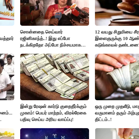
சொன்னதை செய்வார்
12 வயது சிறுமியை சீர
த்தார்
ரஜினிகாந்த்..! இது எப்போ
இளைஞருக்கு 10 ஆண்
நடக்கிறதோ அப்போ நிச்சயமாக
கடுங்காவல் தண்டனை
ரஜினி ₹1 கோடி தருவார் - லதா
ரஜினிகாந்த்..!
இன்று ரேஷன் கார்டு குறைதீர்க்கும்
ஒரு முறை முதலீடு, மாத
னம்...
முகாம்! பெயர் மாற்றம், விரல்ரேகை
வருமானம் தரும் அற்ப
பதிவு செய்ய அரிய வாய்ப்பு!
திட்டம்..!
ஜுனா