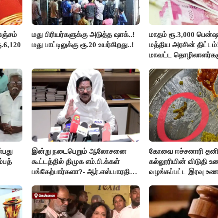
ஞ்சம்
மது பிரியர்களுக்கு அடுத்த ஷாக்..!
மாதம் ரூ.3,000 பென்ஷ
ூ.6,120
மது பாட்டிலுக்கு ரூ.20 உயர்கிறது..!
மத்திய அரசின் திட்டம
மாவட்ட தொழிலாளர்கள
ஆட்சியர் வெளியிட்ட சூ
செய்தி!
்பது
இன்று நடைபெறும் ஆலோசனை
கோவை ஈச்சனாரி தனி
்பத்
கூட்டத்தில் திமுக எம்.பி.க்கள்
கல்லூரியின் விடுதி உ
பங்கேற்பார்களா?- ஆர்.எஸ்.பாரதி
வழங்கப்பட்ட இரவு உணவி
விளக்கம்..!