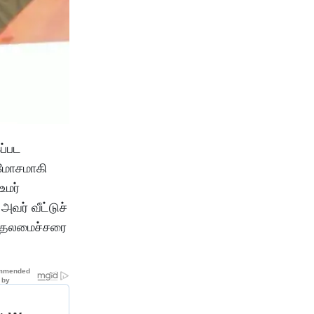
ப்பட
 மோசமாகி
உமர்
வர் வீட்டுச்
ு முதலமைச்சரை