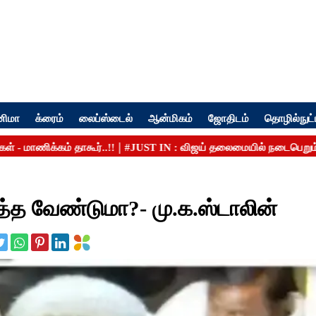
னிமா
க்ரைம்
லைப்ஸ்டைல்
ஆன்மிகம்
ஜோதிடம்
தொழில்நுட்
்த வேண்டுமா?- மு.க.ஸ்டாலின்