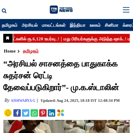
தமிழகம்
அரசியல்
மாவட்டங்கள்
இந்தியா
உலகம்
சினிமா
க்ரைம
Home
தமிழகம்
“அரசியல் சாசனத்தை பாதுகாக்க
சுதர்சன் ரெட்டி
தேவைப்படுகிறார்”- மு.க.ஸ்டாலின்
By
Updated: Aug 24, 2025, 18:18 IST
12:48:34 PM
AISHWARYA G