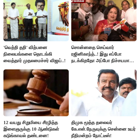
'வெற்றி தறி' விற்பனை
சொன்னதை செய்வார்
நிலையங்களை தொடங்கி
ரஜினிகாந்த்..! இது எப்போ
வைத்தார் முதலமைச்சர் விஜய்..!
நடக்கிறதோ அப்போ நிச்சயமாக
ரஜினி ₹1 கோடி தருவார் - லதா
ரஜினிகாந்த்..!
12 வயது சிறுமியை சீரழித்த
திமுக மூத்த தலைவர்
இளைஞருக்கு 10 ஆண்டுகள்
கே.என்.நேருவுக்கு சென்னை உயர்
கடுங்காவல் தண்டனை!
நீதிமன்றம் நோட்டீஸ்!