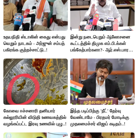
உதயநிதி ஸ்டாலின் கைது என்பது
இன்று நடைபெறும் ஆலோசனை
வெறும் நாடகம் - அர்ஜுன் சம்பத்
கூட்டத்தில் திமுக எம்.பி.க்கள்
பகிரங்க குற்றச்சாட்டு..!
பங்கேற்பார்களா?- ஆர்.எஸ்.பாரதி
விளக்கம்..!
கோவை ஈச்சனாரி தனியார்
இந்த படிப்பிற்கு 'நீட்' தேர்வு
கல்லூரியின் விடுதி உணவகத்தில்
வேண்டாமே - பிரதமர் மோடிக்கு
வழங்கப்பட்ட இரவு உணவில் புழு..!
முதலமைச்சர் விஜய் கடிதம்..!