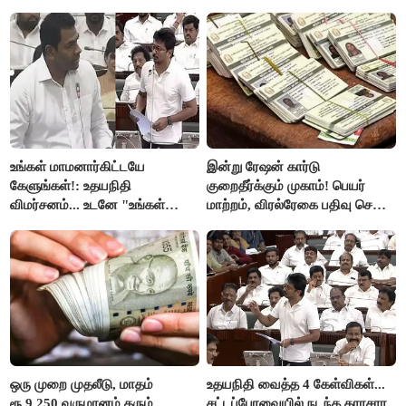
உங்கள் மாமனார்கிட்டயே
இன்று ரேஷன் கார்டு
கேளுங்கள்!: உதயநிதி
குறைதீர்க்கும் முகாம்! பெயர்
விமர்சனம்... உடனே "உங்கள்
மாற்றம், விரல்ரேகை பதிவு செய்ய
அப்பாவிடம் கேளுங்கள்" என
அரிய வாய்ப்பு!
ஆதவ் அர்ஜுனா பதிலடி!
ஒரு முறை முதலீடு, மாதம்
உதயநிதி வைத்த 4 கேள்விகள்...
ரூ.9,250 வருமானம் தரும்
சட்டப்பேரவையில் நடந்த காரசார