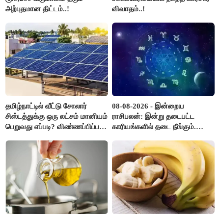
அற்புதமான திட்டம்..!
விவாதம்..!
தமிழ்நாட்டில் வீட்டு சோலார்
08-08-2026 - இன்றைய
சிஸ்டத்துக்கு ஒரு லட்சம் மானியம்
ராசிபலன்: இன்று தடைபட்ட
பெறுவது எப்படி? விண்ணப்பிப்பது
காரியங்களில் தடை நீங்கும்.
எப்படி?
பணவரத்து எதிர்பார்த்தபடி
இருக்கும். ஆன்மீக எண்ணம்
அதிகரிக்கும்..!