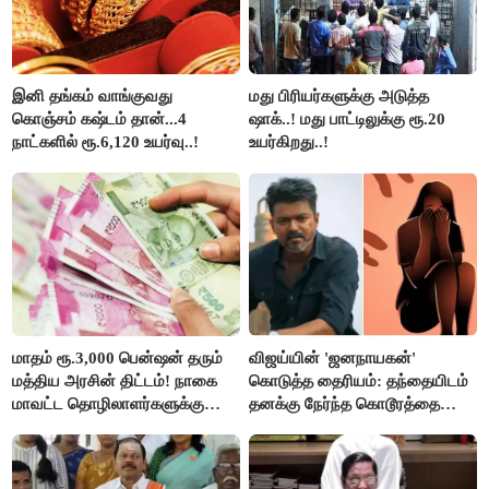
இனி தங்கம் வாங்குவது
மது பிரியர்களுக்கு அடுத்த
கொஞ்சம் கஷ்டம் தான்...4
ஷாக்..! மது பாட்டிலுக்கு ரூ.20
நாட்களில் ரூ.6,120 உயர்வு..!
உயர்கிறது..!
மாதம் ரூ.3,000 பென்ஷன் தரும்
விஜய்யின் 'ஜனநாயகன்'
மத்திய அரசின் திட்டம்! நாகை
கொடுத்த தைரியம்: தந்தையிடம்
மாவட்ட தொழிலாளர்களுக்கு
தனக்கு நேர்ந்த கொடூரத்தை
ஆட்சியர் வெளியிட்ட சூப்பர்
கூறிய சிறுமி!
செய்தி!