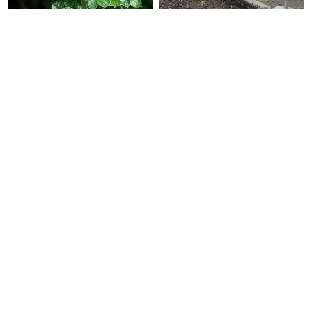
அடிக்கடி ரோஜாப்பூவை
இப்படிலாமா யோசிப்பாங்க! டேபிள்
சாப்பிடுவதால் எந்த நோயிலிருந்து
ஃபேன்கள் வைத்து சாலையை
காக்கும் தெரியுமா ?
உலர்த்தும் வடக்கன்ஸ்
சென்னை உயர்நீதிமன்றத்திற்கு
பொது வேட்பாளராகும் சீமான்?
புதிதாக 15 நீதிபதிகள் நியமனம்
திமுகவிடம் நெருக்கம்
காட்டுவதன் பின்னணி