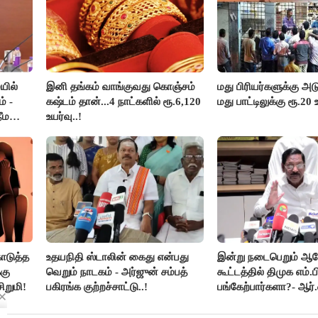
யில்
இனி தங்கம் வாங்குவது கொஞ்சம்
மது பிரியர்களுக்கு அடு
் -
கஷ்டம் தான்...4 நாட்களில் ரூ.6,120
மது பாட்டிலுக்கு ரூ.20 
ீம
உயர்வு..!
ொடுத்த
உதயநிதி ஸ்டாலின் கைது என்பது
இன்று நடைபெறும் 
கு
வெறும் நாடகம் - அர்ஜுன் சம்பத்
கூட்டத்தில் திமுக எம்.ப
ிறுமி!
பகிரங்க குற்றச்சாட்டு..!
பங்கேற்பார்களா?- ஆர்.
விளக்கம்..!