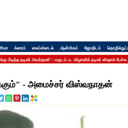
னிமா
க்ரைம்
லைப்ஸ்டைல்
ஆன்மிகம்
ஜோதிடம்
தொழில்நுட்
்கும்" - அமைச்சர் விஸ்வநாதன்