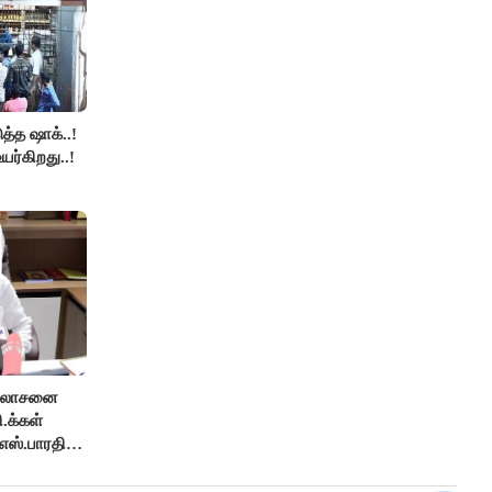
த்த ஷாக்..!
உயர்கிறது..!
ஆலோசனை
ி.க்கள்
எஸ்.பாரதி