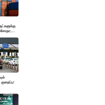
ுட்களுக்கு
 மசோதா;
்..!!
ில்
 குறைப்பு!