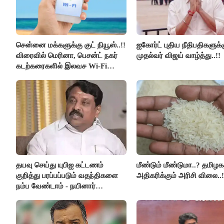
சென்னை மக்களுக்கு குட் நியூஸ்..!!
ஐகோர்ட் புதிய நீதிபதிகளுக்
விரைவில் மெரினா, பெசன்ட் நகர்
முதல்வர் விஜய் வாழ்த்து..!!
கடற்கரைகளில் இலவச Wi-Fi
வசதி..!!
தயவு செய்து யுபிஐ கட்டணம்
மீண்டும் மீண்டுமா..? தமிழகத
குறித்து பரப்பப்படும் வதந்திகளை
அதிகரிக்கும் அரிசி விலை..!
நம்ப வேண்டாம் - நயினார்
நாகேந்திரன்..!!