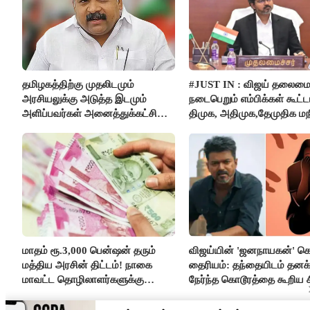
தமிழகத்திற்கு முதலிடமும்
#JUST IN : விஜய் தலைமை
அரசியலுக்கு அடுத்த இடமும்
நடைபெறும் எம்பிக்கள் கூட்டம
அளிப்பவர்கள் அனைத்துக்கட்சி
திமுக, அதிமுக,தேமுதிக மந
கூட்டத்தில் நிச்சயம் பங்கேற்பார்கள்
புறக்கணிப்பு..!
- மாணிக்கம் தாகூர்..!!
மாதம் ரூ.3,000 பென்ஷன் தரும்
விஜய்யின் 'ஜனநாயகன்' க
மத்திய அரசின் திட்டம்! நாகை
தைரியம்: தந்தையிடம் தனக்
மாவட்ட தொழிலாளர்களுக்கு
நேர்ந்த கொடூரத்தை கூறிய ச
ஆட்சியர் வெளியிட்ட சூப்பர்
செய்தி!