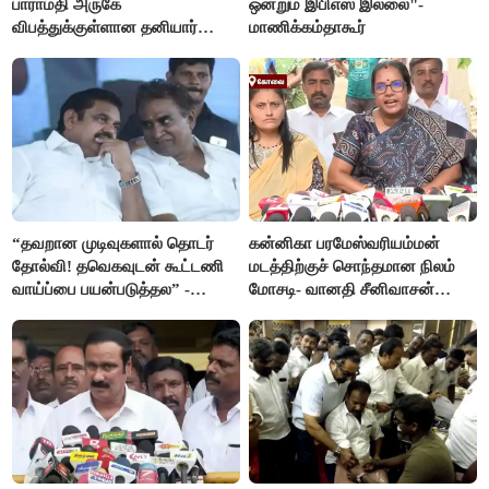
பாராமதி அருகே
ஒன்றும் இபிஎஸ் இல்லை"-
விபத்துக்குள்ளான தனியார்
மாணிக்கம்தாகூர்
பயிற்சி விமானம்
“தவறான முடிவுகளால் தொடர்
கன்னிகா பரமேஸ்வரியம்மன்
தோல்வி! தவெகவுடன் கூட்டணி
மடத்திற்குச் சொந்தமான நிலம்
வாய்ப்பை பயன்படுத்தல” -
மோசடி- வானதி சீனிவாசன்
இபிஎஸ் மீது சரமாரி குற்றச்சாட்டு
கண்டனம்