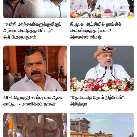
“நன்றி மறந்தவர்களுக்குவிஜய்
தி.மு.க. ஆட்சியில் தூங்கிக்
அல்வா கொடுத்துவிட்டார்”-
கொண்டிருந்தார்களா? -
ஆர்.பி.உதயகுமார்
அமைச்சர் ரமேஷ்
50% தொகுதி உயர்வு என ஆசை
“தோளோடு தோள் நிற்போம்”-
காட்டி... - மாணிக்கம் தாகூர்
அமித்ஷா