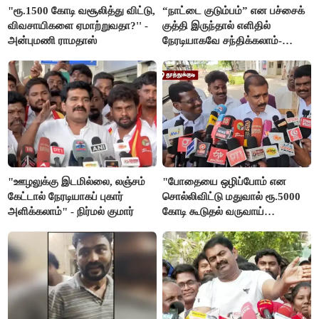
"ரூ.1500 கோடி வசூலித்து விட்டு,
“நாட்டை குடும்பம்” என பச்சைக்
விவசாயிகளை ஏமாற்றுவதா?'' -
குத்தி இருந்தால் எளிதில்
அன்புமணி ராமதாஸ்
நேரடியாகவே சந்திக்கலாம்-
சரத்குமார்
"ஊழலுக்கு இடமில்லை, லஞ்சம்
"போதையை ஒழிப்போம் என
கேட்டால் நேரடியாகப் புகார்
சொல்லிவிட்டு மதுவால் ரூ.5000
அளிக்கலாம்" - நிர்மல் குமார்
கோடி கூடுதல் வருவாய்
கிடைக்கும்னு சொல்றாங்க”-
மார்க்கண்டேயன்