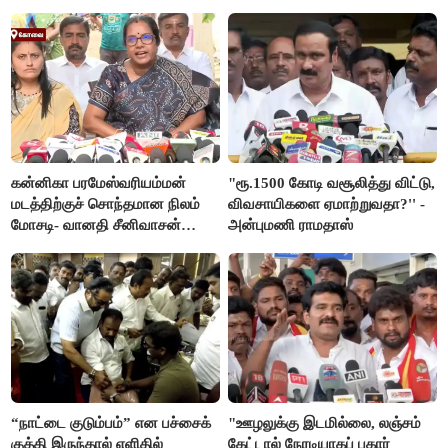
இபிஎஸ் மீது சரமாரி குற்றச்சாட்டு
கன்னிகா பரமேஸ்வரியம்மன்
"ரூ.1500 கோடி வசூலித்து விட்டு,
மடத்திற்குச் சொந்தமான நிலம்
விவசாயிகளை ஏமாற்றுவதா?'' -
மோசடி- வானதி சீனிவாசன்
அன்புமணி ராமதாஸ்
கண்டனம்
“நாட்டை குடும்பம்” என பச்சைக்
"ஊழலுக்கு இடமில்லை, லஞ்சம்
குத்தி இருந்தால் எளிதில்
கேட்டால் நேரடியாகப் புகார்