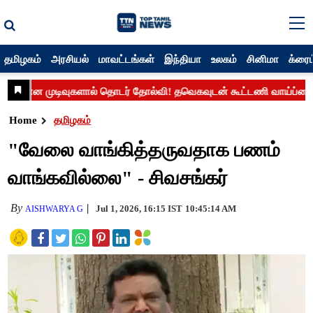
தமிழகம்
அரசியல்
மாவட்டங்கள்
இந்தியா
உலகம்
சினிமா
க்ரைம
Home
தமிழகம்
"வேலை வாங்கித்தருவதாக பணம்
வாங்கவில்லை" - சிவசங்கர்
By
Jul 1, 2026, 16:15 IST
10:45:14 AM
AISHWARYA G