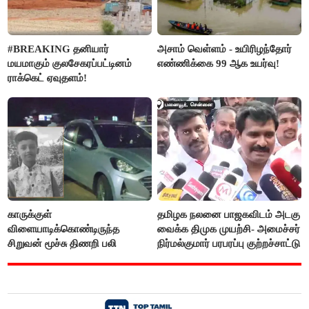
#BREAKING தனியார்
அசாம் வெள்ளம் - உயிரிழந்தோர்
மயமாகும் குலசேகரப்பட்டினம்
எண்ணிக்கை 99 ஆக உயர்வு!
ராக்கெட் ஏவுதளம்!
காருக்குள்
தமிழக நலனை பாஜகவிடம் அடகு
விளையாடிக்கொண்டிருந்த
வைக்க திமுக முயற்சி- அமைச்சர்
சிறுவன் மூச்சு திணறி பலி
நிர்மல்குமார் பரபரப்பு குற்றச்சாட்டு