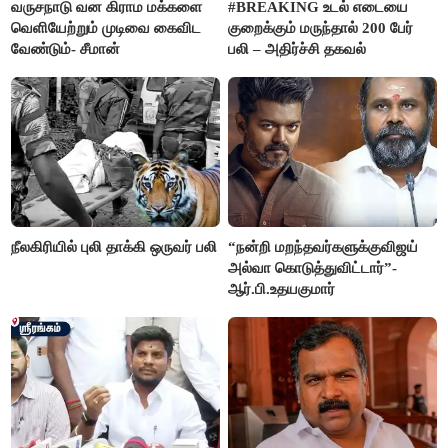
வருசநாடு வன கிராம மக்களை
#BREAKING உடல் எடையை
வெளியேற்றும் முடிவை கைவிட
குறைக்கும் மருந்தால் 200 பேர்
வேண்டும்- சீமான்
பலி – அதிர்ச்சி தகவல்
நீலகிரியில் புலி தாக்கி ஒருவர் பலி
“நன்றி மறந்தவர்களுக்குவிஜய்
அல்வா கொடுத்துவிட்டார்”-
ஆர்.பி.உதயகுமார்