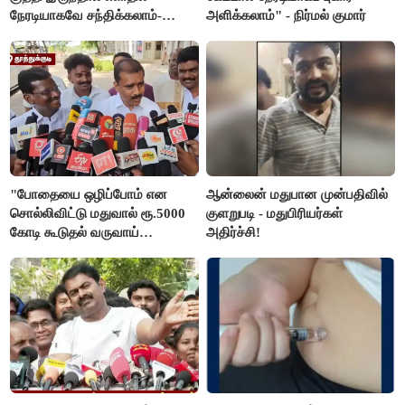
நேரடியாகவே சந்திக்கலாம்-
அளிக்கலாம்" - நிர்மல் குமார்
சரத்குமார்
"போதையை ஒழிப்போம் என
ஆன்லைன் மதுபான முன்பதிவில்
சொல்லிவிட்டு மதுவால் ரூ.5000
குளறுபடி - மதுபிரியர்கள்
கோடி கூடுதல் வருவாய்
அதிர்ச்சி!
கிடைக்கும்னு சொல்றாங்க”-
மார்க்கண்டேயன்