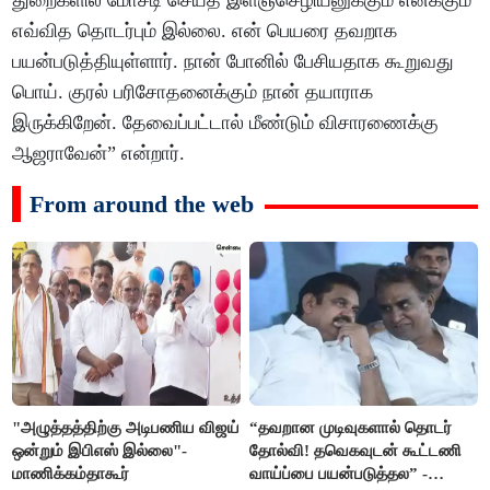
துறைகளில் மோசடி செய்த இளஞ்செழியனுக்கும் எனக்கும்
எவ்வித தொடர்பும் இல்லை. என் பெயரை தவறாக
பயன்படுத்தியுள்ளார். நான் போனில் பேசியதாக கூறுவது
பொய். குரல் பரிசோதனைக்கும் நான் தயாராக
இருக்கிறேன். தேவைப்பட்டால் மீண்டும் விசாரணைக்கு
ஆஜராவேன்” என்றார்.
From around the web
"அழுத்தத்திற்கு அடிபணிய விஜய்
“தவறான முடிவுகளால் தொடர்
ஒன்றும் இபிஎஸ் இல்லை"-
தோல்வி! தவெகவுடன் கூட்டணி
மாணிக்கம்தாகூர்
வாய்ப்பை பயன்படுத்தல” -