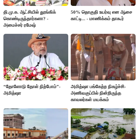
தி.மு.க. ஆட்சியில் தூங்கிக்
50% தொகுதி உயர்வு என ஆசை
கொண்டிருந்தார்களா? -
காட்டி... - மாணிக்கம் தாகூர்
அமைச்சர் ரமேஷ்
“தோளோடு தோள் நிற்போம்”-
அமித்ஷா பங்கேற்ற நிகழ்ச்சி-
அமித்ஷா
அணிவகுப்பில் நின்றிருந்த
காவலர்கள் மயக்கம்