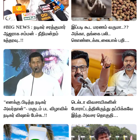
#BIG NEWS : நடிகர் சரத்குமார்
இப்படி கூட மரணம் வருமா..??
ஆஜராக சம்மன் - நீதிமன்றம்
அக்கா, தங்கை பலி..
உத்தரவு..!!
கொண்டைக்கடலையால் பறிபோன
உயிர்கள்..!!
"எனக்கு பிடித்த நடிகர்
டெல்டா விவசாயிகளின்
அவர்தான்"- மகுடம் பட விழாவில்
போராட்டத்திலிருந்து தப்பிக்கவே
நடிகர் விஷால் பேச்சு..!!
இந்த அவசர தொகுதி
மறுவரையறை நாடகத்தை
அரங்கேற்றுகிறார் முதலமைச்சர் -
திமுக ஐடி விங்..!!