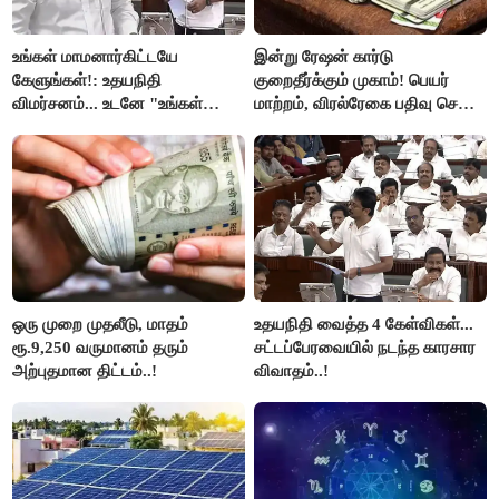
உங்கள் மாமனார்கிட்டயே
இன்று ரேஷன் கார்டு
கேளுங்கள்!: உதயநிதி
குறைதீர்க்கும் முகாம்! பெயர்
விமர்சனம்... உடனே "உங்கள்
மாற்றம், விரல்ரேகை பதிவு செய்ய
அப்பாவிடம் கேளுங்கள்" என
அரிய வாய்ப்பு!
ஆதவ் அர்ஜுனா பதிலடி!
ஒரு முறை முதலீடு, மாதம்
உதயநிதி வைத்த 4 கேள்விகள்...
ரூ.9,250 வருமானம் தரும்
சட்டப்பேரவையில் நடந்த காரசார
அற்புதமான திட்டம்..!
விவாதம்..!