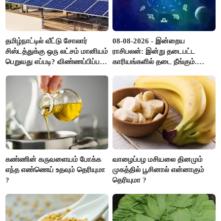
தமிழ்நாட்டில் வீட்டு சோலார்
08-08-2026 - இன்றைய
சிஸ்டத்துக்கு ஒரு லட்சம் மானியம்
ராசிபலன்: இன்று தடைபட்ட
பெறுவது எப்படி? விண்ணப்பிப்பது
காரியங்களில் தடை நீங்கும்.
எப்படி?
பணவரத்து எதிர்பார்த்தபடி
இருக்கும். ஆன்மீக எண்ணம்
அதிகரிக்கும்..!
கண்ணின் கருவளையம் போக்க
வாழைப்பழ மசியலை தினமும்
எந்த எண்ணெய் உதவும் தெரியுமா
முகத்தில் பூசினால் என்னாகும்
?
தெரியுமா ?