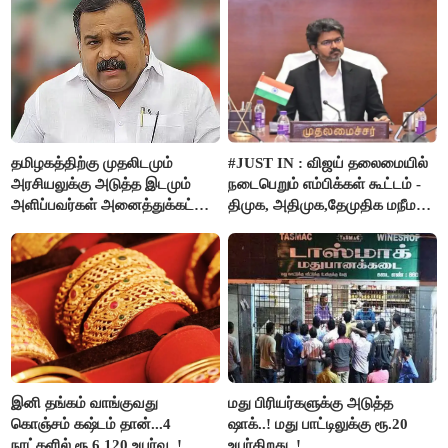
தமிழகத்திற்கு முதலிடமும்
#JUST IN : விஜய் தலைமையில்
அரசியலுக்கு அடுத்த இடமும்
நடைபெறும் எம்பிக்கள் கூட்டம் -
அளிப்பவர்கள் அனைத்துக்கட்சி
திமுக, அதிமுக,தேமுதிக மநீம
கூட்டத்தில் நிச்சயம்
புறக்கணிப்பு..!
பங்கேற்பார்கள் - மாணிக்கம்
தாகூர்..!!
இனி தங்கம் வாங்குவது
மது பிரியர்களுக்கு அடுத்த
கொஞ்சம் கஷ்டம் தான்...4
ஷாக்..! மது பாட்டிலுக்கு ரூ.20
நாட்களில் ரூ.6,120 உயர்வு..!
உயர்கிறது..!