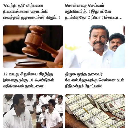
'வெற்றி தறி' விற்பனை
சொன்னதை செய்வார்
நிலையங்களை தொடங்கி
ரஜினிகாந்த்..! இது எப்போ
வைத்தார் முதலமைச்சர் விஜய்..!
நடக்கிறதோ அப்போ நிச்சயமாக
ரஜினி ₹1 கோடி தருவார் - லதா
ரஜினிகாந்த்..!
12 வயது சிறுமியை சீரழித்த
திமுக மூத்த தலைவர்
இளைஞருக்கு 10 ஆண்டுகள்
கே.என்.நேருவுக்கு சென்னை உயர்
கடுங்காவல் தண்டனை!
நீதிமன்றம் நோட்டீஸ்!