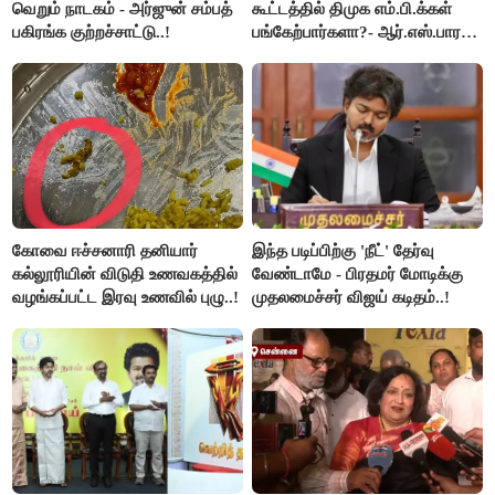
வெறும் நாடகம் - அர்ஜுன் சம்பத்
கூட்டத்தில் திமுக எம்.பி.க்கள்
பகிரங்க குற்றச்சாட்டு..!
பங்கேற்பார்களா?- ஆர்.எஸ்.பாரதி
விளக்கம்..!
கோவை ஈச்சனாரி தனியார்
இந்த படிப்பிற்கு 'நீட்' தேர்வு
கல்லூரியின் விடுதி உணவகத்தில்
வேண்டாமே - பிரதமர் மோடிக்கு
வழங்கப்பட்ட இரவு உணவில் புழு..!
முதலமைச்சர் விஜய் கடிதம்..!