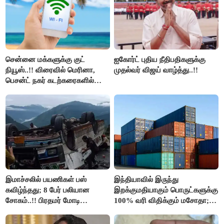
சென்னை மக்களுக்கு குட்
ஐகோர்ட் புதிய நீதிபதிகளுக்கு
நியூஸ்..!! விரைவில் மெரினா,
முதல்வர் விஜய் வாழ்த்து..!!
பெசன்ட் நகர் கடற்கரைகளில்
இலவச Wi-Fi வசதி..!!
இமாச்சலில் பயணிகள் பஸ்
இந்தியாவில் இருந்து
கவிழ்ந்தது; 8 பேர் பலியான
இறக்குமதியாகும் பொருட்களுக்கு
சோகம்..!! பிரதமர் மோடி
100% வரி விதிக்கும் மசோதா;
இரங்கல்..!!
அமெரிக்கா நிறைவேற்றம்..!!