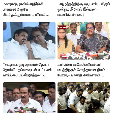
மகாராஷ்டிராவில் அதிர்ச்சி!
"அழுத்தத்திற்கு அடிபணிய விஜய்
பாராமதி அருகே
ஒன்றும் இபிஎஸ் இல்லை"-
விபத்துக்குள்ளான தனியார்
மாணிக்கம்தாகூர்
பயிற்சி விமானம்
“தவறான முடிவுகளால் தொடர்
கன்னிகா பரமேஸ்வரியம்மன்
தோல்வி! தவெகவுடன் கூட்டணி
மடத்திற்குச் சொந்தமான நிலம்
வாய்ப்பை பயன்படுத்தல” -
மோசடி- வானதி சீனிவாசன்
இபிஎஸ் மீது சரமாரி குற்றச்சாட்டு
கண்டனம்