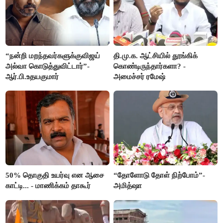
“நன்றி மறந்தவர்களுக்குவிஜய்
தி.மு.க. ஆட்சியில் தூங்கிக்
அல்வா கொடுத்துவிட்டார்”-
கொண்டிருந்தார்களா? -
ஆர்.பி.உதயகுமார்
அமைச்சர் ரமேஷ்
50% தொகுதி உயர்வு என ஆசை
“தோளோடு தோள் நிற்போம்”-
காட்டி... - மாணிக்கம் தாகூர்
அமித்ஷா