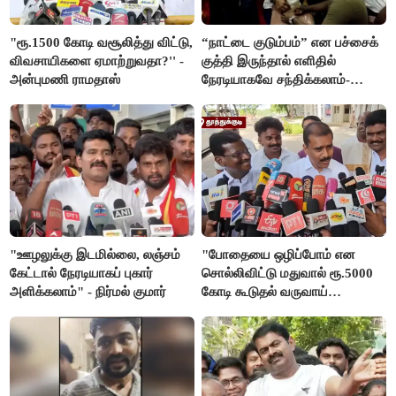
"ரூ.1500 கோடி வசூலித்து விட்டு,
“நாட்டை குடும்பம்” என பச்சைக்
விவசாயிகளை ஏமாற்றுவதா?'' -
குத்தி இருந்தால் எளிதில்
அன்புமணி ராமதாஸ்
நேரடியாகவே சந்திக்கலாம்-
சரத்குமார்
"ஊழலுக்கு இடமில்லை, லஞ்சம்
"போதையை ஒழிப்போம் என
கேட்டால் நேரடியாகப் புகார்
சொல்லிவிட்டு மதுவால் ரூ.5000
அளிக்கலாம்" - நிர்மல் குமார்
கோடி கூடுதல் வருவாய்
கிடைக்கும்னு சொல்றாங்க”-
மார்க்கண்டேயன்