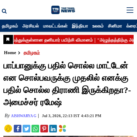
தமிழகம்
அரசியல்
மாவட்டங்கள்
இந்தியா
உலகம்
சினிமா
க்ரைம
Home
தமிழகம்
பாப்பானுக்கு பதில் சொல்ல மாட்டேன்
என சொல்பவருக்கு முதலில் எனக்கு
பதில் சொல்ல திராணி இருக்கிறதா?-
அமைச்சர் ரமேஷ்
By
Jul 3, 2026, 22:13 IST
4:43:21 PM
AISHWARYA G