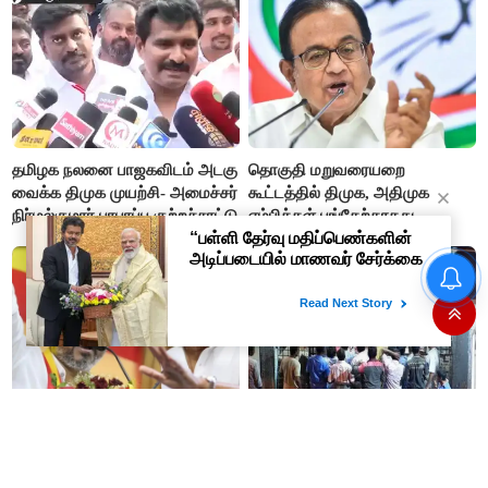
தமிழக நலனை பாஜகவிடம் அடகு
தொகுதி மறுவரையறை
வைக்க திமுக முயற்சி- அமைச்சர்
கூட்டத்தில் திமுக, அதிமுக
நிர்மல்குமார் பரபரப்பு குற்றச்சாட்டு
எம்பிக்கள் பங்கேற்காதது
வருத்தமளிக்கிறது- ப.சிதம்பரம்
"அழுத்தத்திற்கு அடிபணிய விஜய்
ஒன்றும் இபிஎஸ் இல்லை"-
மாணிக்கம்தாகூர்
உதயநிதி கைதால் அப்செட்டான
டாஸ்மாக் கடைகளில்
ஸ்டாலின்- விஜய்க்கு எதிராக
மதுபானங்கள் விலை உயர்வு?
பாஜகவுடன் கூட்டணி அமைக்க
அதிர்ச்சியில் மதுப் பிரியர்கள்!