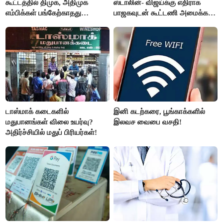
கூட்டத்தில் திமுக, அதிமுக
ஸ்டாலின்- விஜய்க்கு எதிராக
எம்பிக்கள் பங்கேற்காதது
பாஜகவுடன் கூட்டணி அமைக்க
வருத்தமளிக்கிறது- ப.சிதம்பரம்
திட்டம்
டாஸ்மாக் கடைகளில்
இனி கடற்கரை, பூங்காக்களில்
மதுபானங்கள் விலை உயர்வு?
இலவச வைபை வசதி!
அதிர்ச்சியில் மதுப் பிரியர்கள்!