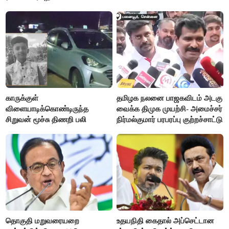
காருக்குள்
தமிழக நலனை பாஜகவிடம் அடகு
விளையாடிக்கொண்டிருந்த
வைக்க திமுக முயற்சி- அமைச்சர்
சிறுவன் மூச்சு திணறி பலி
நிர்மல்குமார் பரபரப்பு குற்றச்சாட்டு
தொகுதி மறுவரையறை
உதயநிதி கைதால் அப்செட்டான