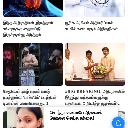
இந்த அறிகுறிகள் இருந்தால்
யூரிக் அமிலம் அதிகரிப்பால்
உங்களுக்கு தைராய்டு
உடலில் உண்டாகும் அறிகுறிகள்
இருக்குன்னு அர்த்தம்
கேஜிஎஃப் புகழ் நடிகர் யாஷ்
#BIG BREAKING: அதிமுகவில்
நடித்துள்ள 'டாக்‌ஸிக்' படத்தின்
இருந்து வந்தவர்களுக்கு
டிரெய்லர் வெளியானது..!!
பதவியை அறிவித்த முதல்வர்
விஜய்..!!
உதயநிதி கைதால் அப்செட்டான
ஸ்டாலின்- விஜய்க்கு எதிராக