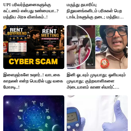
UPI பரிவர்த்தனைகளுக்கு
மருந்து தயாரிப்பு
கட்டணம் என்பது உண்மையா..?
நிறுவனங்களிடம் பரிசுகள் பெற
மத்திய அரசு விளக்கம்..!
டாக்டர்களுக்கு தடை; மத்திய
அரசு உத்தரவு..!
இளைஞர்களே உஷார்..! வாடகை
இனி ஓடவும் முடியாது; ஒளியவும்
காதலன் என்ற பெயரில் புது வகை
முடியாது; குற்றவாளிகளை
மோசடி..!
அடையாளம் காண ஸ்மார்ட்
கண்ணாடிகளை பயன்படுத்த
போலீசார் முடிவு..!