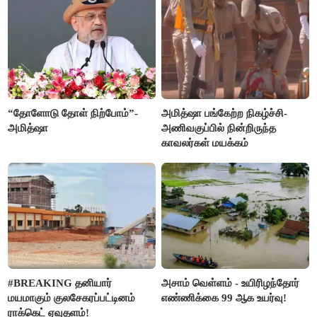
“தோளோடு தோள் நிற்போம்”-
அமித்ஷா பங்கேற்ற நிகழ்ச்சி-
அமித்ஷா
அணிவகுப்பில் நின்றிருந்த
காவலர்கள் மயக்கம்
#BREAKING தனியார்
அசாம் வெள்ளம் - உயிரிழந்தோர்
மயமாகும் குலசேகரப்பட்டினம்
எண்ணிக்கை 99 ஆக உயர்வு!
ராக்கெட் ஏவுதளம்!