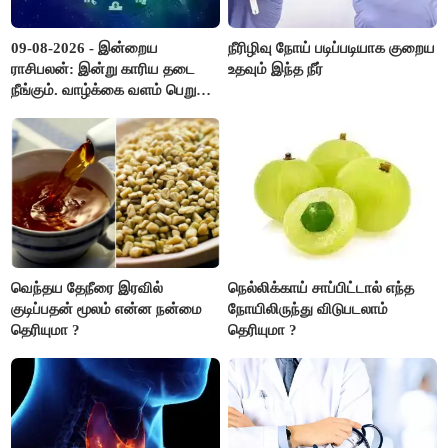
09-08-2026 - இன்றைய
நீரிழிவு நோய் படிப்படியாக குறைய
ராசிபலன்: இன்று காரிய தடை
உதவும் இந்த நீர்
நீங்கும். வாழ்க்கை வளம் பெறும்.
எதிரில் இருப்பவர்களை
எடைபோடுவது நல்லது..!
வெந்தய தேநீரை இரவில்
நெல்லிக்காய் சாப்பிட்டால் எந்த
குடிப்பதன் மூலம் என்ன நன்மை
நோயிலிருந்து விடுபடலாம்
தெரியுமா ?
தெரியுமா ?