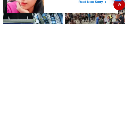
பாஜகவுடன் கூட்டணி அமைக்க
திட்டம்
#BREAKING : லியோனல்
4.5 லட்சம் பக்தர்கள் தரிசனம்
மெஸ்ஸியின் தந்தை ஜார்ஜ்
செய்த நிலையில் அமர்நாத்
காலமானார்..!!
யாத்திரை தற்காலிகமாக
நிறுத்தம்..!!
குட் நியூஸ்..!! இனி அரசு
வங்கியில் வேலை தேடுகிறீர்களா?
பேருந்துகளில் ரூ.10-க்கு ‘பயணி’
டிகிரி முடித்தவர்கள்
குடிநீர் பாட்டில் - தமிழக அரசு
விண்ணப்பிக்கலாம்..!!
அறிவிப்பு..!!