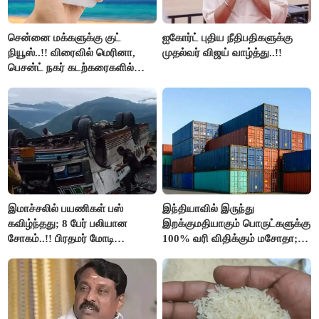
சென்னை மக்களுக்கு குட்
ஐகோர்ட் புதிய நீதிபதிகளுக்கு
நியூஸ்..!! விரைவில் மெரினா,
முதல்வர் விஜய் வாழ்த்து..!!
பெசன்ட் நகர் கடற்கரைகளில்
இலவச Wi-Fi வசதி..!!
இமாச்சலில் பயணிகள் பஸ்
இந்தியாவில் இருந்து
கவிழ்ந்தது; 8 பேர் பலியான
இறக்குமதியாகும் பொருட்களுக்கு
சோகம்..!! பிரதமர் மோடி
100% வரி விதிக்கும் மசோதா;
இரங்கல்..!!
அமெரிக்கா நிறைவேற்றம்..!!