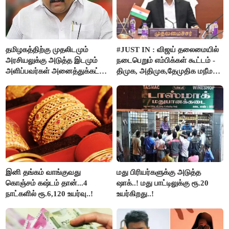
தமிழகத்திற்கு முதலிடமும்
#JUST IN : விஜய் தலைமையில்
அரசியலுக்கு அடுத்த இடமும்
நடைபெறும் எம்பிக்கள் கூட்டம் -
அளிப்பவர்கள் அனைத்துக்கட்சி
திமுக, அதிமுக,தேமுதிக மநீம
கூட்டத்தில் நிச்சயம்
புறக்கணிப்பு..!
பங்கேற்பார்கள் - மாணிக்கம்
தாகூர்..!!
இனி தங்கம் வாங்குவது
மது பிரியர்களுக்கு அடுத்த
கொஞ்சம் கஷ்டம் தான்...4
ஷாக்..! மது பாட்டிலுக்கு ரூ.20
நாட்களில் ரூ.6,120 உயர்வு..!
உயர்கிறது..!