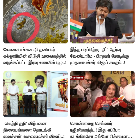
கோவை ஈச்சனாரி தனியார்
இந்த படிப்பிற்கு 'நீட்' தேர்வு
கல்லூரியின் விடுதி உணவகத்தில்
வேண்டாமே - பிரதமர் மோடிக்கு
வழங்கப்பட்ட இரவு உணவில் புழு..!
முதலமைச்சர் விஜய் கடிதம்..!
'வெற்றி தறி' விற்பனை
சொன்னதை செய்வார்
நிலையங்களை தொடங்கி
ரஜினிகாந்த்..! இது எப்போ
வைத்தார் முதலமைச்சர் விஜய்..!
நடக்கிறதோ அப்போ நிச்சயமாக