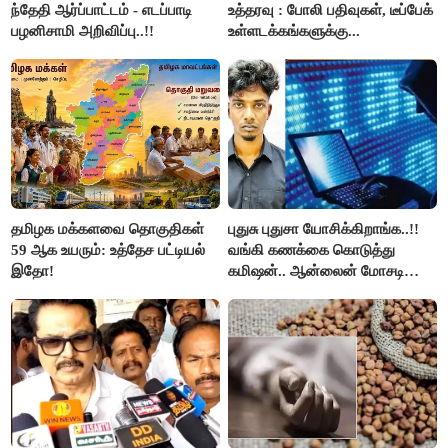
ந்தேதி ஆர்ப்பாட்டம் - எடப்பாடி
உத்தரவு : போலி பதிவுகள், டீப்பேக்
பழனிசாமி அறிவிப்பு..!!
உள்ளடக்கங்களுக்கு...
தமிழக மக்களவை தொகுதிகள்
புதுசு புதுசா யோசிக்கிறாங்க..!!
59 ஆக உயரும்: உத்தேச பட்டியல்
வங்கி கணக்கை கொடுத்து
இதோ!
கமிஷன்.. ஆன்லைன் மோசடி
கும்பலுக்கு உதவிய வாலிபர்
கைது..!!