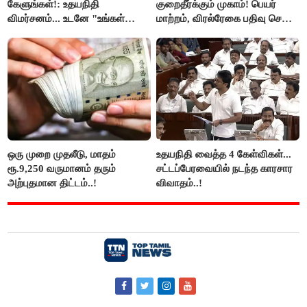
கேளுங்கள்!: உதயநிதி
குறைதீர்க்கும் முகாம்! பெயர்
விமர்சனம்... உடனே "உங்கள்
மாற்றம், விரல்ரேகை பதிவு செய்ய
அப்பாவிடம் கேளுங்கள்" என
அரிய வாய்ப்பு!
ஆதவ் அர்ஜுனா பதிலடி!
ஒரு முறை முதலீடு, மாதம்
உதயநிதி வைத்த 4 கேள்விகள்...
ரூ.9,250 வருமானம் தரும்
சட்டப்பேரவையில் நடந்த காரசார
அற்புதமான திட்டம்..!
விவாதம்..!