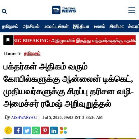
தமிழகம்
அரசியல்
மாவட்டங்கள்
இந்தியா
உலகம்
சினிமா
க்ரைம
Home
தமிழகம்
பக்தர்கள் அதிகம் வரும்
கோயில்களுக்கு ஆன்லைன் டிக்கெட்,
முதியவர்களுக்கு சிறப்பு தரிசன வழி-
அமைச்சர் ரமேஷ் அறிவுறுத்தல்
By
Jul 5, 2026, 09:03 IST
3:33:36 AM
AISHWARYA G