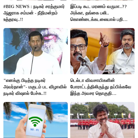
#BIG NEWS : நடிகர் சரத்குமார்
இப்படி கூட மரணம் வருமா..??
ஆஜராக சம்மன் - நீதிமன்றம்
அக்கா, தங்கை பலி..
உத்தரவு..!!
கொண்டைக்கடலையால் பறிபோன
உயிர்கள்..!!
"எனக்கு பிடித்த நடிகர்
டெல்டா விவசாயிகளின்
அவர்தான்"- மகுடம் பட விழாவில்
போராட்டத்திலிருந்து தப்பிக்கவே
நடிகர் விஷால் பேச்சு..!!
இந்த அவசர தொகுதி
மறுவரையறை நாடகத்தை
அரங்கேற்றுகிறார் முதலமைச்சர் -
திமுக ஐடி விங்..!!