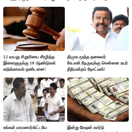
ரஜினி ₹1 கோடி தருவார் - லதா
ரஜினிகாந்த்..!
12 வயது சிறுமியை சீரழித்த
திமுக மூத்த தலைவர்
இளைஞருக்கு 10 ஆண்டுகள்
கே.என்.நேருவுக்கு சென்னை உயர்
கடுங்காவல் தண்டனை!
நீதிமன்றம் நோட்டீஸ்!
உங்கள் மாமனார்கிட்டயே
இன்று ரேஷன் கார்டு