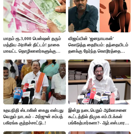
மாதம் ரூ.3,000 பென்ஷன் தரும்
விஜய்யின் 'ஜனநாயகன்'
மத்திய அரசின் திட்டம்! நாகை
கொடுத்த தைரியம்: தந்தையிடம்
மாவட்ட தொழிலாளர்களுக்கு
தனக்கு நேர்ந்த கொடூரத்தை
ஆட்சியர் வெளியிட்ட சூப்பர்
கூறிய சிறுமி!
செய்தி!
உதயநிதி ஸ்டாலின் கைது என்பது
இன்று நடைபெறும் ஆலோசனை
வெறும் நாடகம் - அர்ஜுன் சம்பத்
கூட்டத்தில் திமுக எம்.பி.க்கள்
பகிரங்க குற்றச்சாட்டு..!
பங்கேற்பார்களா?- ஆர்.எஸ்.பாரதி
விளக்கம்..!