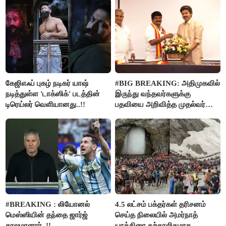
கேஜிஎஃப் புகழ் நடிகர் யாஷ்
#BIG BREAKING: அதிமுகவில்
நடித்துள்ள 'டாக்‌ஸிக்' படத்தின்
இருந்து வந்தவர்களுக்கு
டிரெய்லர் வெளியானது..!!
பதவியை அறிவித்த முதல்வர்
விஜய்..!!
#BREAKING : லியோனல்
4.5 லட்சம் பக்தர்கள் தரிசனம்
மெஸ்ஸியின் தந்தை ஜார்ஜ்
செய்த நிலையில் அமர்நாத்
காலமானார்..!!
யாத்திரை தற்காலிகமாக