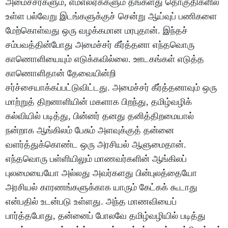
அமைச்சர்களும், எம்எல்ஏக்களும் தங்களது தொகுதிகளில்
உள்ள பல்வேறு இடங்களுக்குச் சென்று ஆய்வுப் பணிகளை
மேற்கொள்வது ஒரு வழக்கமான மரபுதான். இந்தச்
சம்பவத்தின்போது அமைச்சர் கீர்த்தனா எந்தவொரு
காணொளியையும் எடுக்கவில்லை. ஊடகங்கள் எடுத்த
காணொளிதான் தேவையின்றி
சர்ச்சையாக்கப்பட்டுவிட்டது. அமைச்சர் கீர்த்தனாவும் ஒரு
மாற்றுத் திறனாளியின் மகளாக பிறந்து, தமிழ்வழிக்
கல்வியில் படித்து, பின்னர் தனது தனித்திறமையால்
நன்றாக ஆங்கிலம் பேசும் அளவுக்குத் தன்னை
வளர்த்துக்கொண்ட ஒரு அரசியல் ஆளுமைதான்.
எந்தவொரு பள்ளியிலும் மாணவர்களின் ஆங்கிலப்
புலமையையோ அல்லது அவர்களது பின்புலத்தையோ
அரசியல் காரணங்களுக்காக யாரும் கேட்கக் கூடாது
என்பதில் உடன்படு உள்ளது. அந்த மாணவியைப்
பார்த்தபோது, தன்னைப் போலவே தமிழ்வழியில் படித்து