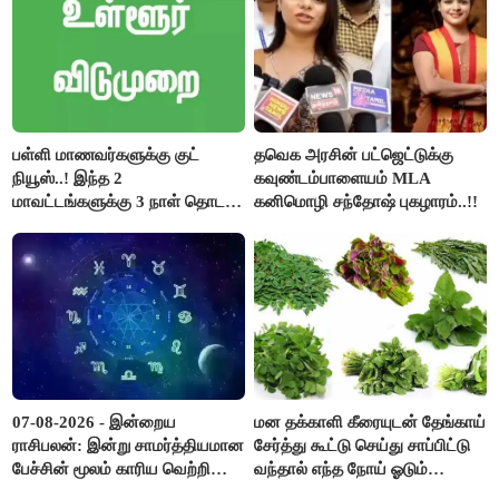
பள்ளி மாணவர்களுக்கு குட்
தவெக அரசின் பட்ஜெட்டுக்கு
நியூஸ்..! இந்த 2
கவுண்டம்பாளையம் MLA
மாவட்டங்களுக்கு 3 நாள் தொடர்
கனிமொழி சந்தோஷ் புகழாரம்..!!
விடுமுறை..!
07-08-2026 - இன்றைய
மன தக்காளி கீரையுடன் தேங்காய்
ராசிபலன்: இன்று சாமர்த்தியமான
சேர்த்து கூட்டு செய்து சாப்பிட்டு
பேச்சின் மூலம் காரிய வெற்றி
வந்தால் எந்த நோய் ஓடும்
உண்டாகும். அடுத்தவரை நம்பி
தெரியுமா ?