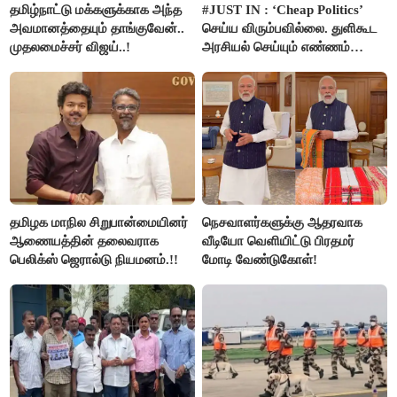
தமிழ்நாட்டு மக்களுக்காக அந்த
#JUST IN : ‘Cheap Politics’
அவமானத்தையும் தாங்குவேன்..
செய்ய விரும்பவில்லை. துளிகூட
முதலமைச்சர் விஜய்..!
அரசியல் செய்யும் எண்ணம்
இல்லை - உதயநிதிக்கு முதல்வர்
விஜய் பதில்!
தமிழக மாநில சிறுபான்மையினர்
நெசவாளர்களுக்கு ஆதரவாக
ஆணையத்தின் தலைவராக
வீடியோ வெளியிட்டு பிரதமர்
பெலிக்ஸ் ஜெரால்டு நியமனம்.!!
மோடி வேண்டுகோள்!