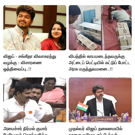
விஜய் - சங்கீதா விவாகரத்து
விபத்தில் காயமடைந்தவருக்கு
வழக்கு : விசாரணை
அட்டைப் பெட்டியில் கட்டுப் போட்ட
ஒத்திவைப்பு..!!
அரசு மருத்துவமனை..!!
அமைச்சர் நிர்மல் குமார்
முதல்வர் விஜய் தலைமையில்
பேசியதும் கொந்தளித்த
நாளை தமிழக எம்.பி.க்கள்