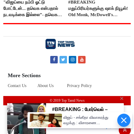
"விஜய்யை நம்பி ஓட்டு
#BREAKING
போட்டேன்... தவெக என்பதால்
மதுப்பிரியர்களுக்கு ஷாக் நியூஸ்!
நடவடிக்கை இல்லை”- தவெக
Old Monk, McDowell's
நிர்வாகியால் பாதிக்கப்பட்ட பெண்
மதுபானங்களை விற்பனை செய்ய
கதறல்
FSSAI தடை
More Sections
Contact Us
About Us
Privacy Policy
© 2019 Top Tamil News
விஜய் - சங்கீதா விவாகரத்து
வழக்கு : விசாரணை
ஒத்திவைப்பு..!!