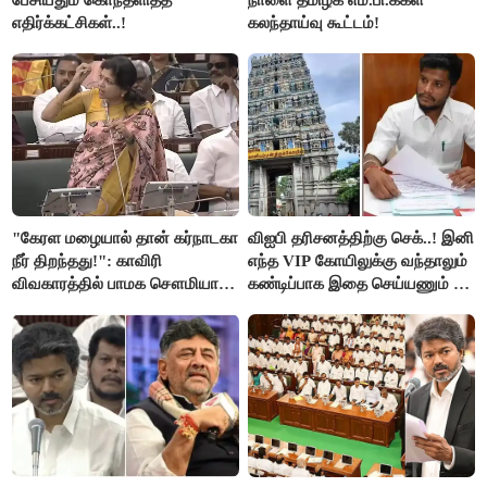
எதிர்க்கட்சிகள்..!
கலந்தாய்வு கூட்டம்!
"கேரள மழையால் தான் கர்நாடகா
விஐபி தரிசனத்திற்கு செக்..! இனி
நீர் திறந்தது!": காவிரி
எந்த VIP கோயிலுக்கு வந்தாலும்
விவகாரத்தில் பாமக சௌமியா
கண்டிப்பாக இதை செய்யணும் -
அன்புமணி சாடல்!
அமைச்சர் ரமேஷ்..!