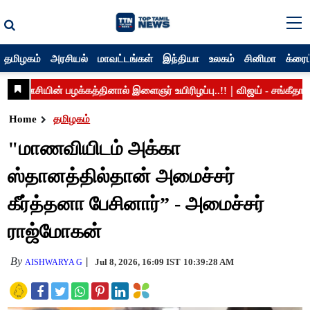
தமிழகம்
அரசியல்
மாவட்டங்கள்
இந்தியா
உலகம்
சினிமா
க்ரைம
Home
தமிழகம்
"மாணவியிடம் அக்கா
ஸ்தானத்தில்தான் அமைச்சர்
கீர்த்தனா பேசினார்” - அமைச்சர்
ராஜ்மோகன்
By
Jul 8, 2026, 16:09 IST
10:39:28 AM
AISHWARYA G