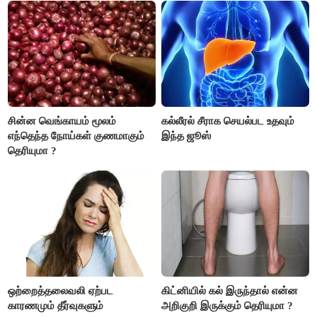
பொறுப்புகளை ஒப்படைப்பதில்
கவனம் தேவை..!
சின்ன வெங்காயம் மூலம்
கல்லீரல் சீராக செயல்பட உதவும்
எந்தெந்த நோய்கள் குணமாகும்
இந்த ஜூஸ்
தெரியுமா ?
ஒற்றைத்தலைவலி ஏற்பட
கிட்னியில் கல் இருந்தால் என்ன
காரணமும் தீர்வுகளும்
அறிகுறி இருக்கும் தெரியுமா ?