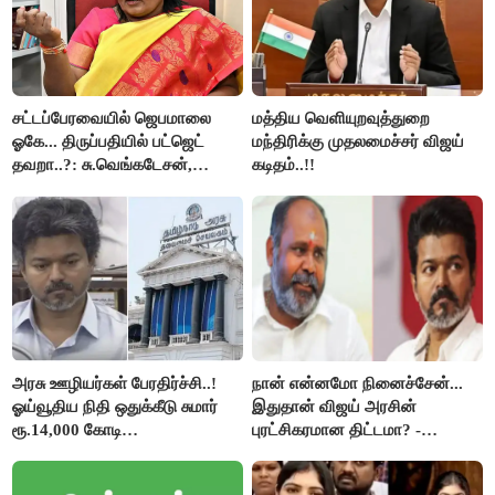
சட்டப்பேரவையில் ஜெபமாலை
மத்திய வெளியுறவுத்துறை
ஓகே... திருப்பதியில் பட்ஜெட்
மந்திரிக்கு முதலமைச்சர் விஜய்
தவறா..?: சு.வெங்கடேசன்,
கடிதம்..!!
திருமாவளவனுக்கு தமிழிசை
கேள்வி..!
அரசு ஊழியர்கள் பேரதிர்ச்சி..!
நான் என்னமோ நினைச்சேன்...
ஓய்வூதிய நிதி ஒதுக்கீடு சுமார்
இதுதான் விஜய் அரசின்
ரூ.14,000 கோடி
புரட்சிகரமான திட்டமா? -
குறைக்கப்பட்டுள்ளது..!
ஆர்.பி.உதயகுமார்..!