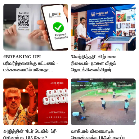
#BREAKING UPI
'வெற்றித்தறி' விற்பனை
பரிவர்த்தனைக்கு கட்டணம் -
நிலையம்- நாளை விஜய்
மக்களவையில் மசோதா
தொடங்கிவைக்கிறார்
நிறைவேற்றம்!
அஜித்தின் 'டேர் டெவில்' ப்ரீ-
வாலிபால் விளையாடிக்
பிசினஸ் ரூ.185 கோடி?
கொண்டிருந்த 10ஆம் வகுப்பு