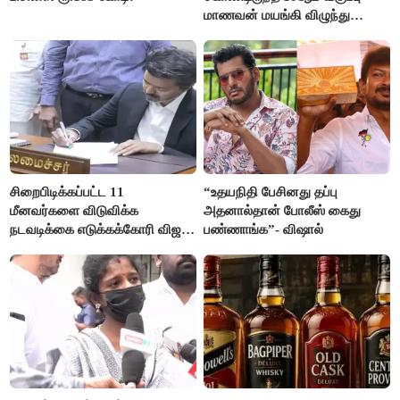
மாணவன் மயங்கி விழுந்து
உயிரிழப்பு
சிறைபிடிக்கப்பட்ட 11
“உதயநிதி பேசினது தப்பு
மீனவர்களை விடுவிக்க
அதனால்தான் போலீஸ் கைது
நடவடிக்கை எடுக்கக்கோரி விஜய்
பண்ணாங்க”- விஷால்
கடிதம்