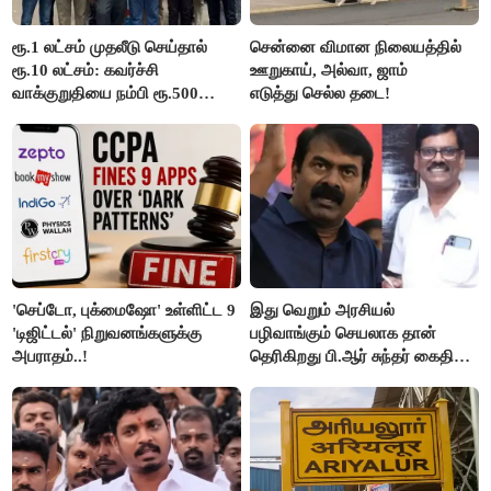
ரூ.1 லட்சம் முதலீடு செய்தால்
சென்னை விமான நிலையத்தில்
ரூ.10 லட்சம்: கவர்ச்சி
ஊறுகாய், அல்வா, ஜாம்
வாக்குறுதியை நம்பி ரூ.500
எடுத்து செல்ல தடை!
கோடியை இழந்த திருப்பூர்
மக்கள்!
'செப்டோ, புக்மைஷோ' உள்ளிட்ட 9
இது வெறும் அரசியல்
'டிஜிட்டல்' நிறுவனங்களுக்கு
பழிவாங்கும் செயலாக தான்
அபராதம்..!
தெரிகிறது பி.ஆர் சுந்தர் கைதிற்கு
சீமான் கடும் கண்டனம்..!