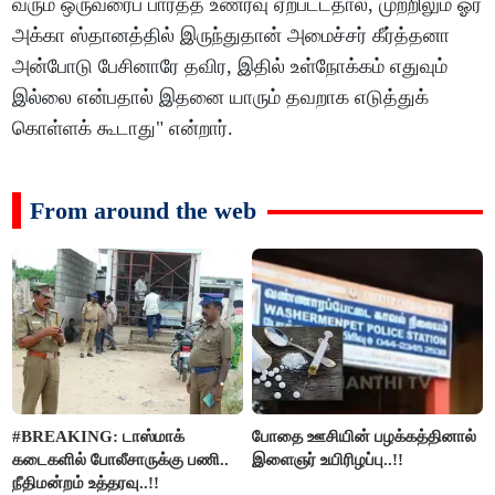
வரும் ஒருவரைப் பார்த்த உணர்வு ஏற்பட்டதால், முற்றிலும் ஓர்
அக்கா ஸ்தானத்தில் இருந்துதான் அமைச்சர் கீர்த்தனா
அன்போடு பேசினாரே தவிர, இதில் உள்நோக்கம் எதுவும்
இல்லை என்பதால் இதனை யாரும் தவறாக எடுத்துக்
கொள்ளக் கூடாது" என்றார்.
From around the web
#BREAKING: டாஸ்மாக்
போதை ஊசியின் பழக்கத்தினால்
கடைகளில் போலீசாருக்கு பணி..
இளைஞர் உயிரிழப்பு..!!
நீதிமன்றம் உத்தரவு..!!